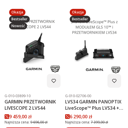
Okazja
Okazja
Bestseller
Bestseller
Nowość
Kod produktu
Kod produktu
G-010-03899-10
G-010-02706-00
GARMIN PRZETWORNIK
LVS34 GARMIN PANOPTIX
LIVESCOPE 2 LVS44
LiveScope™ Plus LVS34 +
MODUŁ GLS 10™
Cena promocyjna
Cena promocyjna
9 459,00 zł
6 290,00 zł
PROMOCJA
Najniższa cena:
9 696,00 zł
Najniższa cena:
7 399,00 zł