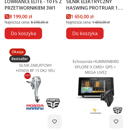
LOWRANCE ELITE - 10 FS Z
SILNIK ELEKTRYCZNY
PRZETWORNIKIEM 3W1
HASWING PROTRUAR 1.0 -
12V
Cena promocyjna
Cena promocyjna
8 199,00 zł
1 650,00 zł
Najniższa cena:
8 290,00 zł
Najniższa cena:
1 650,00 zł
Do koszyka
Do koszyka
Okazja
Bestseller