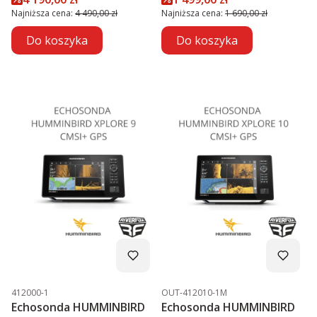
Najniższa cena:
4 490,00 zł
Najniższa cena:
1 690,00 zł
Do koszyka
Do koszyka
Kod produktu
Kod produktu
412000-1
OUT-412010-1M
Echosonda HUMMINBIRD
Echosonda HUMMINBIRD