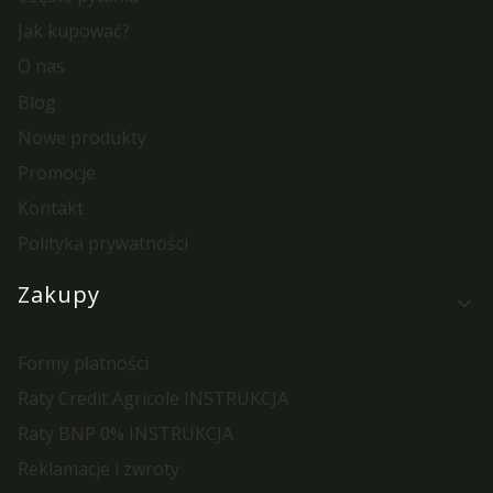
Jak kupować?
O nas
Blog
Nowe produkty
Promocje
Kontakt
Polityka prywatności
Zakupy
Formy płatności
Raty Credit Agricole INSTRUKCJA
Raty BNP 0% INSTRUKCJA
Reklamacje i zwroty