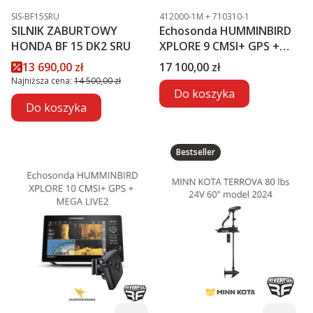
Kod produktu
Kod produktu
SIS-BF15SRU
412000-1M + 710310-1
SILNIK ZABURTOWY
Echosonda HUMMINBIRD
HONDA BF 15 DK2 SRU
XPLORE 9 CMSI+ GPS +
MEGA LIVE2
Cena promocyjna
Cena
13 690,00 zł
17 100,00 zł
Najniższa cena:
14 500,00 zł
Do koszyka
Do koszyka
Bestseller