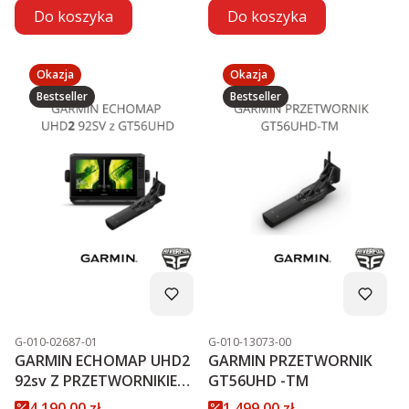
Do koszyka
Do koszyka
Okazja
Okazja
Bestseller
Bestseller
Kod produktu
Kod produktu
G-010-02687-01
G-010-13073-00
GARMIN ECHOMAP UHD2
GARMIN PRZETWORNIK
92sv Z PRZETWORNIKIEM
GT56UHD -TM
GT56UHD-TM PROMOCJA
Cena promocyjna
Cena promocyjna
4 190,00 zł
1 499,00 zł