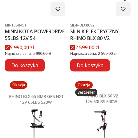
Kod produktu
Kod produktu
MK-1358451
SIE-R-BLX80V2
MINN KOTA POWERDRIVE
SILNIK ELEKTRYCZNY
55LBS 12V 54"
RHINO BLX 80 V2
Cena promocyjna
Cena promocyjna
5 990,00 zł
2 599,00 zł
Najniższa cena:
5 990,00 zł
Najniższa cena:
2 599,00 zł
Do koszyka
Do koszyka
Okazja
Okazja
Bestseller