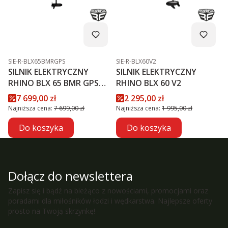
Kod produktu
Kod produktu
SIE-R-BLX65BMRGPS
SIE-R-BLX60V2
SILNIK ELEKTRYCZNY
SILNIK ELEKTRYCZNY
RHINO BLX 65 BMR GPS
RHINO BLX 60 V2
NXT
Cena promocyjna
Cena promocyjna
7 699,00 zł
2 295,00 zł
Najniższa cena:
7 699,00 zł
Najniższa cena:
1 995,00 zł
Do koszyka
Do koszyka
Dołącz do newslettera
Zapisz się i bądź na bieżąco z nowościami, promocjami oraz
poradami dla miłośników łodzi i wędkarstwa. Najlepsze oferty
prosto na Twoją skrzynkę!