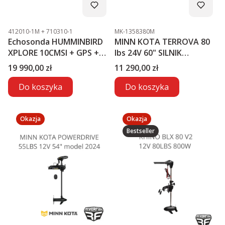
Kod produktu
Kod produktu
412010-1M + 710310-1
MK-1358380M
Echosonda HUMMINBIRD
MINN KOTA TERROVA 80
XPLORE 10CMSI + GPS +
lbs 24V 60" SILNIK
MEGA LIVE2
ELEKTRYCZNY
Cena
Cena
19 990,00 zł
11 290,00 zł
Do koszyka
Do koszyka
Okazja
Okazja
Bestseller