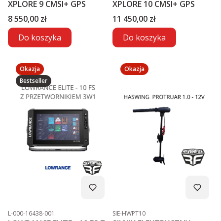
XPLORE 9 CMSI+ GPS
XPLORE 10 CMSI+ GPS
Cena
Cena
8 550,00 zł
11 450,00 zł
Do koszyka
Do koszyka
Okazja
Okazja
Bestseller
Kod produktu
Kod produktu
L-000-16438-001
SIE-HWPT10