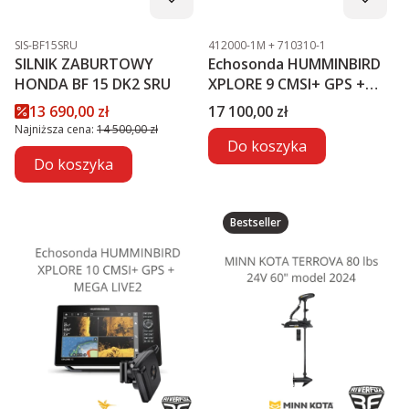
Kod produktu
Kod produktu
SIS-BF15SRU
412000-1M + 710310-1
SILNIK ZABURTOWY
Echosonda HUMMINBIRD
HONDA BF 15 DK2 SRU
XPLORE 9 CMSI+ GPS +
MEGA LIVE2
Cena promocyjna
Cena
13 690,00 zł
17 100,00 zł
Najniższa cena:
14 500,00 zł
Do koszyka
Do koszyka
Bestseller