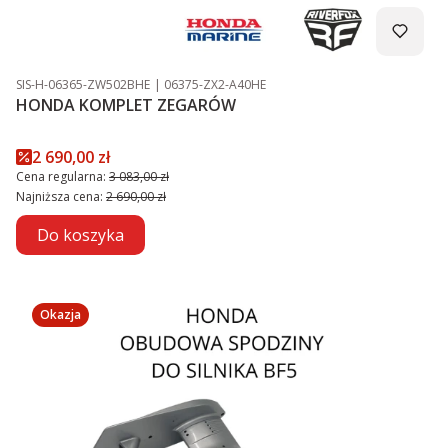
Kod produktu
Kod producenta
SIS-H-06365-ZW502BHE
06375-ZX2-A40HE
HONDA KOMPLET ZEGARÓW
Cena promocyjna
2 690,00 zł
Cena regularna:
3 083,00 zł
Najniższa cena:
2 690,00 zł
Do koszyka
Okazja