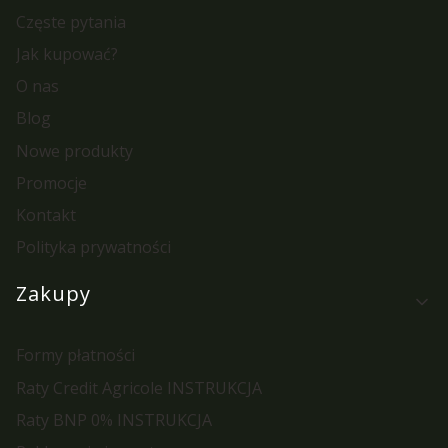
Częste pytania
Jak kupować?
O nas
Blog
Nowe produkty
Promocje
Kontakt
Polityka prywatności
Zakupy
Formy płatności
Raty Credit Agricole INSTRUKCJA
Raty BNP 0% INSTRUKCJA