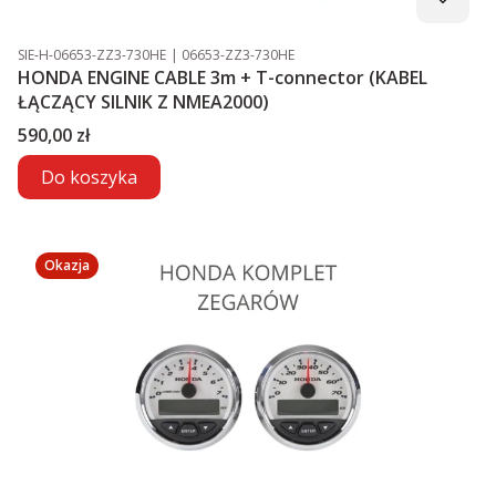
Kod produktu
Kod producenta
SIE-H-06653-ZZ3-730HE
06653-ZZ3-730HE
HONDA ENGINE CABLE 3m + T-connector (KABEL
ŁĄCZĄCY SILNIK Z NMEA2000)
Cena
590,00 zł
Do koszyka
Okazja