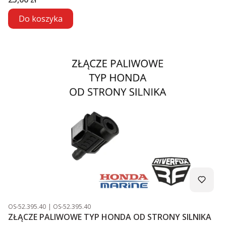
Do koszyka
Kod produktu
Kod producenta
OS-52.395.40
OS-52.395.40
ZŁĄCZE PALIWOWE TYP HONDA OD STRONY SILNIKA