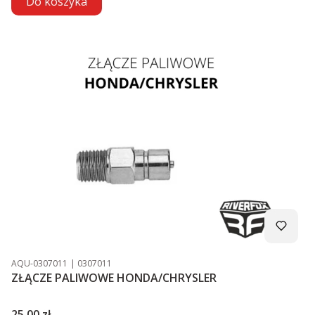
Do koszyka
Kod produktu
Kod producenta
AQU-0307011
0307011
ZŁĄCZE PALIWOWE HONDA/CHRYSLER
Cena
25,00 zł