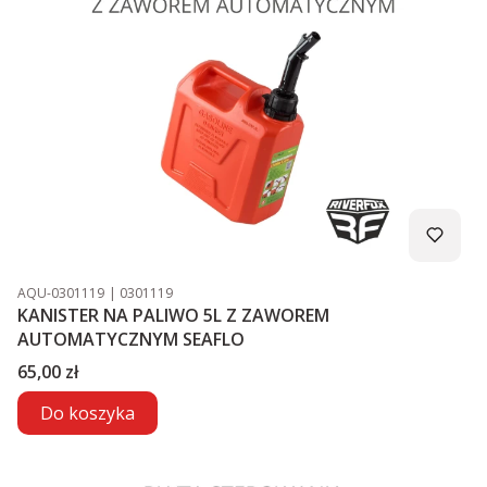
Kod produktu
Kod producenta
AQU-0301119
0301119
KANISTER NA PALIWO 5L Z ZAWOREM
AUTOMATYCZNYM SEAFLO
Cena
65,00 zł
Do koszyka