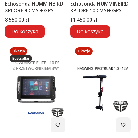
Echosonda HUMMINBIRD
Echosonda HUMMINBIRD
XPLORE 9 CMSI+ GPS
XPLORE 10 CMSI+ GPS
Cena
Cena
8 550,00 zł
11 450,00 zł
Do koszyka
Do koszyka
Okazja
Okazja
Bestseller