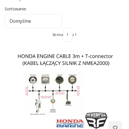
Lista produktów
Sortowanie:
Domyślne
Strona
z 1