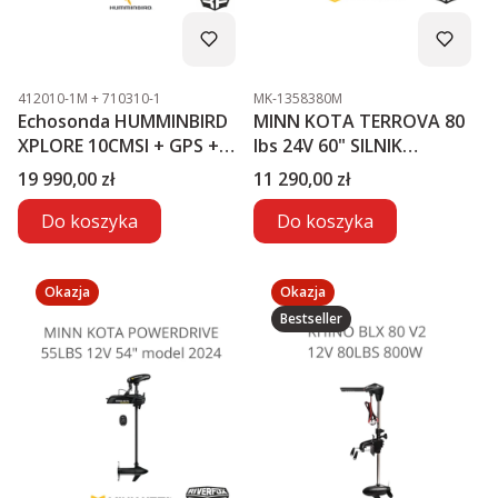
Kod produktu
Kod produktu
412010-1M + 710310-1
MK-1358380M
Echosonda HUMMINBIRD
MINN KOTA TERROVA 80
XPLORE 10CMSI + GPS +
lbs 24V 60" SILNIK
MEGA LIVE2
ELEKTRYCZNY
Cena
Cena
19 990,00 zł
11 290,00 zł
Do koszyka
Do koszyka
Okazja
Okazja
Bestseller