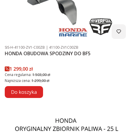
Kod produktu
Kod producenta
SIS-H-41100-ZV1-C00ZB
41100-ZV1C00ZB
HONDA OBUDOWA SPODZINY DO BF5
Cena promocyjna
1 299,00 zł
Cena regularna:
1 503,00 zł
Najniższa cena:
1 299,00 zł
Do koszyka