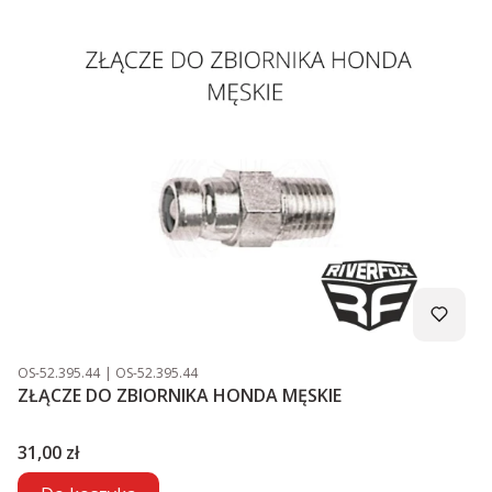
Kod produktu
Kod producenta
OS-52.395.44
OS-52.395.44
ZŁĄCZE DO ZBIORNIKA HONDA MĘSKIE
Cena
31,00 zł