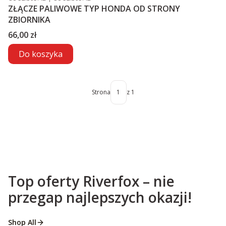
ZŁĄCZE PALIWOWE TYP HONDA OD STRONY
ZBIORNIKA
Cena
66,00 zł
Do koszyka
Strona
z 1
Top oferty Riverfox – nie
przegap najlepszych okazji!
Shop All