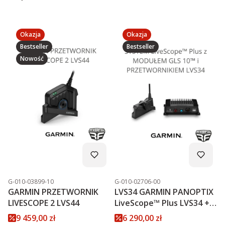
Okazja
Okazja
Bestseller
Bestseller
Nowość
Kod produktu
Kod produktu
G-010-03899-10
G-010-02706-00
GARMIN PRZETWORNIK
LVS34 GARMIN PANOPTIX
LIVESCOPE 2 LVS44
LiveScope™ Plus LVS34 +
MODUŁ GLS 10™
Cena promocyjna
Cena promocyjna
9 459,00 zł
6 290,00 zł
PROMOCJA