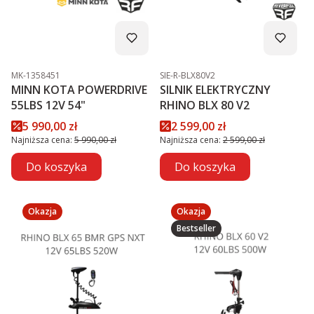
Kod produktu
Kod produktu
MK-1358451
SIE-R-BLX80V2
MINN KOTA POWERDRIVE
SILNIK ELEKTRYCZNY
55LBS 12V 54"
RHINO BLX 80 V2
Cena promocyjna
Cena promocyjna
5 990,00 zł
2 599,00 zł
Najniższa cena:
5 990,00 zł
Najniższa cena:
2 599,00 zł
Do koszyka
Do koszyka
Okazja
Okazja
Bestseller