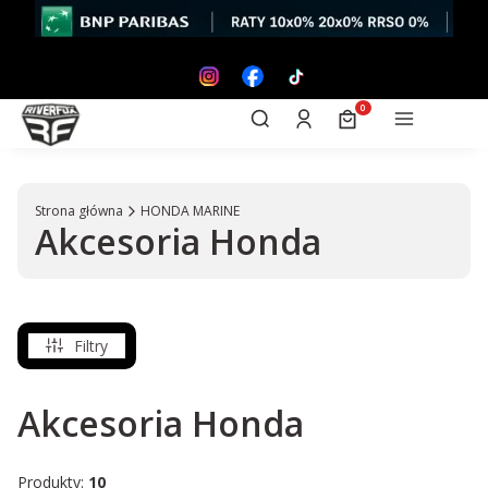
Otwórz wyszukiwarkę
Produkty w koszyk
Szukaj
Zaloguj się
Koszyk
Menu
Strona główna
HONDA MARINE
Akcesoria Honda
Filtry
Akcesoria Honda
Produkty:
10