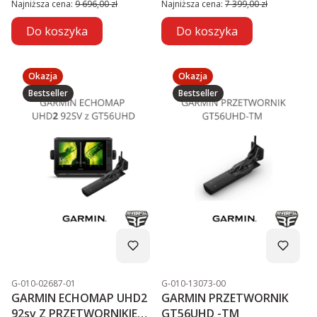
Najniższa cena:
9 696,00 zł
Najniższa cena:
7 399,00 zł
Do koszyka
Do koszyka
Okazja
Okazja
Bestseller
Bestseller
Kod produktu
Kod produktu
G-010-02687-01
G-010-13073-00
GARMIN ECHOMAP UHD2
GARMIN PRZETWORNIK
92sv Z PRZETWORNIKIEM
GT56UHD -TM