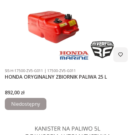
Kod produktu
Kod producenta
SIS-H-17500-ZV5-G011
17500-ZV5-G011
HONDA ORYGINALNY ZBIORNIK PALIWA 25 L
Cena
892,00 zł
Niedostępny