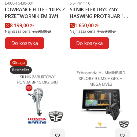
Kod produktu
Kod produktu
L-000-16438-001
SIE-HWPT10
LOWRANCE ELITE - 10 FS Z
SILNIK ELEKTRYCZNY
PRZETWORNIKIEM 3W1
HASWING PROTRUAR 1.0 -
12V
Cena promocyjna
Cena promocyjna
8 199,00 zł
1 650,00 zł
Najniższa cena:
8 290,00 zł
Najniższa cena:
1 650,00 zł
Do koszyka
Do koszyka
Okazja
Bestseller