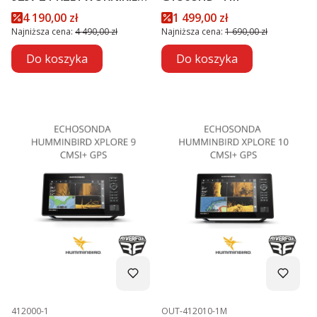
GT56UHD-TM PROMOCJA
Cena promocyjna
Cena promocyjna
4 190,00 zł
1 499,00 zł
Najniższa cena:
4 490,00 zł
Najniższa cena:
1 690,00 zł
Do koszyka
Do koszyka
Kod produktu
Kod produktu
412000-1
OUT-412010-1M