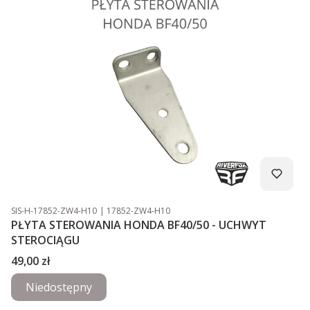
Kod produktu
Kod producenta
SIS-H-17852-ZW4-H10
17852-ZW4-H10
PŁYTA STEROWANIA HONDA BF40/50 - UCHWYT
STEROCIĄGU
Cena
49,00 zł
Niedostępny