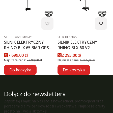
Kod produktu
Kod produktu
SIE-R-BLX65BMRGPS
SIE-R-BLX60V2
SILNIK ELEKTRYCZNY
SILNIK ELEKTRYCZNY
RHINO BLX 65 BMR GPS
RHINO BLX 60 V2
NXT
Cena promocyjna
Cena promocyjna
7 699,00 zł
2 295,00 zł
Najniższa cena:
7 699,00 zł
Najniższa cena:
1 995,00 zł
Do koszyka
Do koszyka
Dołącz do newslettera
Zapisz się i bądź na bieżąco z nowościami, promocjami oraz
poradami dla miłośników łodzi i wędkarstwa. Najlepsze oferty
prosto na Twoją skrzynkę!