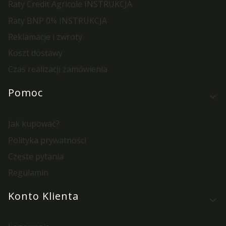
Raty Credit Agricole INSTRUKCJA
Raty BNP 0% INSTRUKCJA
Reklamacje i zwroty
Koszt dostawy
Czas realizacji zamówienia
Pomoc
Jak kupować?
Polityka prywatności
Częste pytania
Regulamin
Konto Klienta