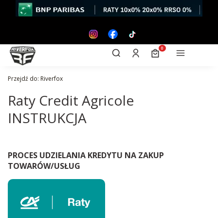
Otwórz wyszukiwarkę
Produkty w koszyk
Szukaj
Zaloguj się
Koszyk
Menu
Przejdź do:
Riverfox
Raty Credit Agricole
INSTRUKCJA
PROCES UDZIELANIA KREDYTU NA ZAKUP
TOWARÓW/USŁUG