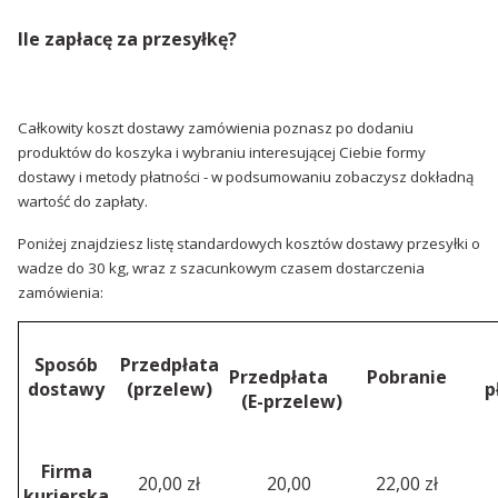
Ile zapłacę za przesyłkę?
Całkowity koszt dostawy zamówienia poznasz po dodaniu
produktów do koszyka i wybraniu interesującej Ciebie formy
dostawy i metody płatności - w podsumowaniu zobaczysz dokładną
wartość do zapłaty.
Poniżej znajdziesz listę standardowych kosztów dostawy przesyłki o
wadze do 30 kg, wraz z szacunkowym czasem dostarczenia
zamówienia:
Sposób
Przedpłata
Przedpłata
Pobranie
dostawy
(przelew)
p
(E-przelew)
Firma
20,00 zł
20,00
22,00 zł
kurierska