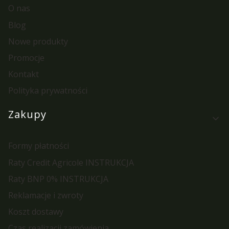
O nas
Blog
Nowe produkty
Promocje
Kontakt
Polityka prywatności
Zakupy
Formy płatności
Raty Credit Agricole INSTRUKCJA
Raty BNP 0% INSTRUKCJA
Reklamacje i zwroty
Koszt dostawy
Czas realizacji zamówienia