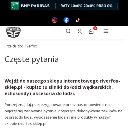
Otwórz wyszukiwarkę
Produkty w koszyk
Szukaj
Zaloguj się
Koszyk
Menu
Przejdź do:
Riverfox
Częste pytania
Wejdź do naszego sklepu internetowego riverfox-
sklep.pl - kupisz tu silniki do łodzi wędkarskich,
echosondy i akcesoria do łodzi.
Poniżej znajdują się przygotowane przez nas odpowiedzi na
najczęściej zadawane pytania, dotyczące dokonywania zakupów na
osprzęt do łodzi, wyposażenie łodzi i inne produkty w naszym
sklepie riverfox-sklep.pl