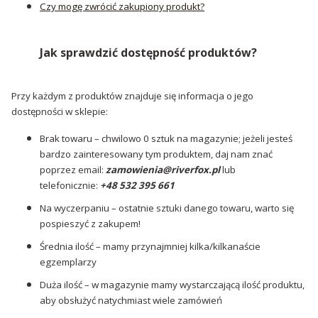
Czy mogę zwrócić zakupiony produkt?
Jak sprawdzić dostępność produktów?
Przy każdym z produktów znajduje się informacja o jego
dostępności w sklepie:
Brak towaru – chwilowo 0 sztuk na magazynie; jeżeli jesteś
bardzo zainteresowany tym produktem, daj nam znać
poprzez email:
zamowienia@riverfox.pl
lub
telefonicznie:
+48 532 395 661
Na wyczerpaniu – ostatnie sztuki danego towaru, warto się
pospieszyć z zakupem!
Średnia ilość – mamy przynajmniej kilka/kilkanaście
egzemplarzy
Duża ilość – w magazynie mamy wystarczającą ilość produktu,
aby obsłużyć natychmiast wiele zamówień