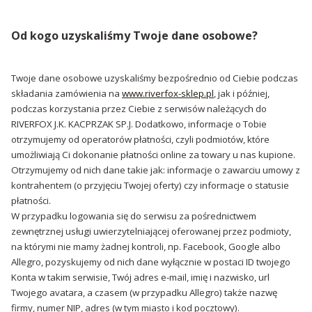
Od kogo uzyskaliśmy Twoje dane osobowe?
Twoje dane osobowe uzyskaliśmy bezpośrednio od Ciebie podczas
składania zamówienia na
www.riverfox-sklep.pl
, jak i później,
podczas korzystania przez Ciebie z serwisów należących do
RIVERFOX J.K. KACPRZAK SP.J. Dodatkowo, informacje o Tobie
otrzymujemy od operatorów płatności, czyli podmiotów, które
umożliwiają Ci dokonanie płatności online za towary u nas kupione.
Otrzymujemy od nich dane takie jak: informacje o zawarciu umowy z
kontrahentem (o przyjęciu Twojej oferty) czy informacje o statusie
płatności.
W przypadku logowania się do serwisu za pośrednictwem
zewnętrznej usługi uwierzytelniającej oferowanej przez podmioty,
na którymi nie mamy żadnej kontroli, np. Facebook, Google albo
Allegro, pozyskujemy od nich dane wyłącznie w postaci ID twojego
Konta w takim serwisie, Twój adres e-mail, imię i nazwisko, url
Twojego avatara, a czasem (w przypadku Allegro) także nazwę
firmy, numer NIP, adres (w tym miasto i kod pocztowy).