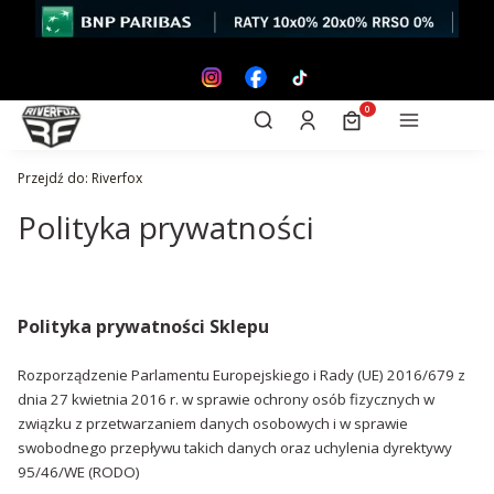
Otwórz wyszukiwarkę
Produkty w koszyk
Szukaj
Zaloguj się
Koszyk
Menu
Przejdź do:
Riverfox
Polityka prywatności
Polityka prywatności Sklepu
Rozporządzenie Parlamentu Europejskiego i Rady (UE) 2016/679 z
dnia 27 kwietnia 2016 r. w sprawie ochrony osób fizycznych w
związku z przetwarzaniem danych osobowych i w sprawie
swobodnego przepływu takich danych oraz uchylenia dyrektywy
95/46/WE (RODO)