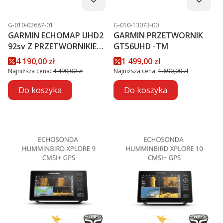
Kod produktu
Kod produktu
G-010-02687-01
G-010-13073-00
GARMIN ECHOMAP UHD2
GARMIN PRZETWORNIK
92sv Z PRZETWORNIKIEM
GT56UHD -TM
GT56UHD-TM PROMOCJA
Cena promocyjna
Cena promocyjna
4 190,00 zł
1 499,00 zł
Najniższa cena:
4 490,00 zł
Najniższa cena:
1 690,00 zł
Do koszyka
Do koszyka