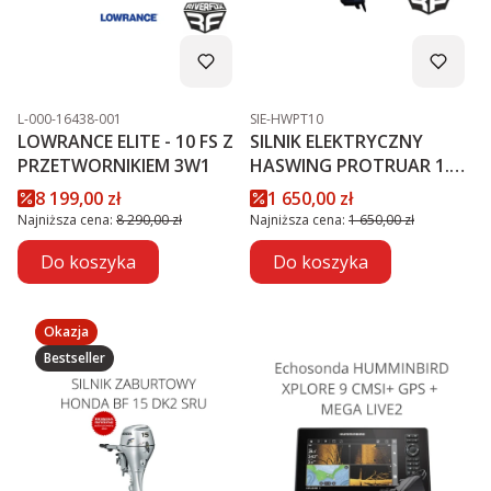
Kod produktu
Kod produktu
L-000-16438-001
SIE-HWPT10
LOWRANCE ELITE - 10 FS Z
SILNIK ELEKTRYCZNY
PRZETWORNIKIEM 3W1
HASWING PROTRUAR 1.0 -
12V
Cena promocyjna
Cena promocyjna
8 199,00 zł
1 650,00 zł
Najniższa cena:
8 290,00 zł
Najniższa cena:
1 650,00 zł
Do koszyka
Do koszyka
Okazja
Bestseller