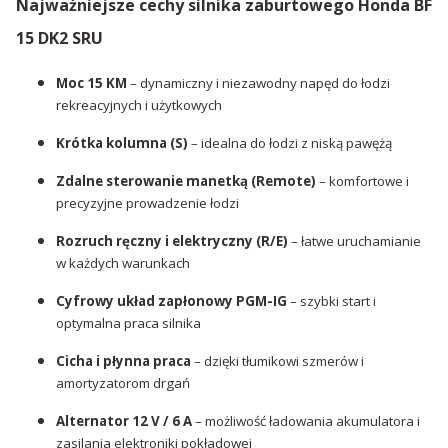
Najważniejsze cechy silnika zaburtowego Honda BF
15 DK2 SRU
Moc 15 KM
– dynamiczny i niezawodny napęd do łodzi
rekreacyjnych i użytkowych
Krótka kolumna (S)
– idealna do łodzi z niską pawężą
Zdalne sterowanie manetką (Remote)
– komfortowe i
precyzyjne prowadzenie łodzi
Rozruch ręczny i elektryczny (R/E)
– łatwe uruchamianie
w każdych warunkach
Cyfrowy układ zapłonowy PGM-IG
– szybki start i
optymalna praca silnika
Cicha i płynna praca
– dzięki tłumikowi szmerów i
amortyzatorom drgań
Alternator 12 V / 6 A
– możliwość ładowania akumulatora i
zasilania elektroniki pokładowej