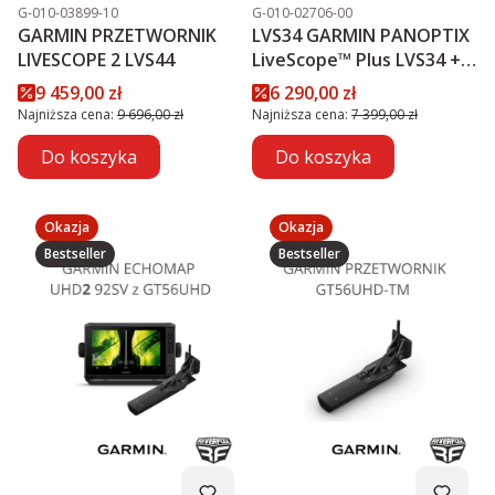
Kod produktu
Kod produktu
G-010-03899-10
G-010-02706-00
GARMIN PRZETWORNIK
LVS34 GARMIN PANOPTIX
LIVESCOPE 2 LVS44
LiveScope™ Plus LVS34 +
MODUŁ GLS 10™
Cena promocyjna
Cena promocyjna
9 459,00 zł
6 290,00 zł
PROMOCJA
Najniższa cena:
9 696,00 zł
Najniższa cena:
7 399,00 zł
Do koszyka
Do koszyka
Okazja
Okazja
Bestseller
Bestseller