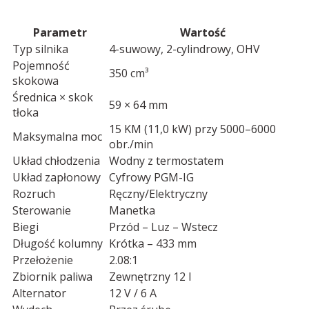
Parametr
Wartość
Typ silnika
4-suwowy, 2-cylindrowy, OHV
Pojemność
350 cm³
skokowa
Średnica × skok
59 × 64 mm
tłoka
15 KM (11,0 kW) przy 5000–6000
Maksymalna moc
obr./min
Układ chłodzenia
Wodny z termostatem
Układ zapłonowy
Cyfrowy PGM-IG
Rozruch
Ręczny/Elektryczny
Sterowanie
Manetka
Biegi
Przód – Luz – Wstecz
Długość kolumny
Krótka – 433 mm
Przełożenie
2.08:1
Zbiornik paliwa
Zewnętrzny 12 l
Alternator
12 V / 6 A