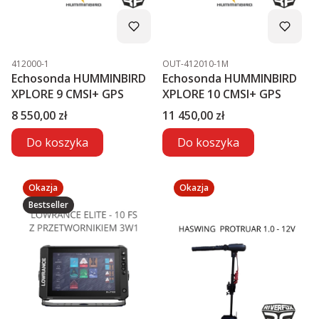
Kod produktu
Kod produktu
412000-1
OUT-412010-1M
Echosonda HUMMINBIRD
Echosonda HUMMINBIRD
XPLORE 9 CMSI+ GPS
XPLORE 10 CMSI+ GPS
Cena
Cena
8 550,00 zł
11 450,00 zł
Do koszyka
Do koszyka
Okazja
Okazja
Bestseller