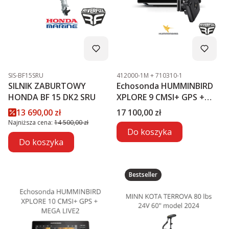
Kod produktu
Kod produktu
SIS-BF15SRU
412000-1M + 710310-1
SILNIK ZABURTOWY
Echosonda HUMMINBIRD
HONDA BF 15 DK2 SRU
XPLORE 9 CMSI+ GPS +
MEGA LIVE2
Cena promocyjna
Cena
13 690,00 zł
17 100,00 zł
Najniższa cena:
14 500,00 zł
Do koszyka
Do koszyka
Bestseller