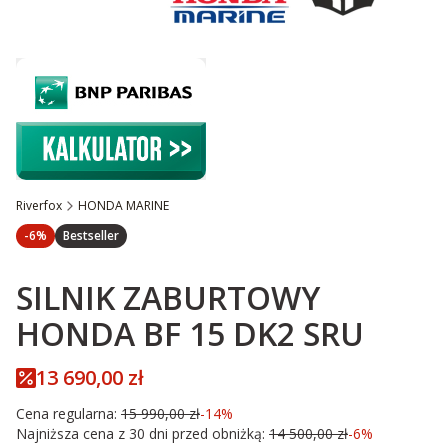
Riverfox
HONDA MARINE
Etykiety
discount <
>
-6%
Bestseller
SILNIK ZABURTOWY
HONDA BF 15 DK2 SRU
13 690,00 zł
Cena regularna:
15 990,00 zł
-14%
Najniższa cena z 30 dni przed obniżką:
14 500,00 zł
-6%