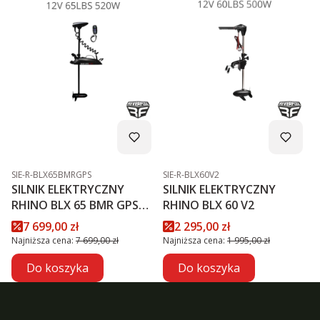
Kod produktu
Kod produktu
SIE-R-BLX65BMRGPS
SIE-R-BLX60V2
SILNIK ELEKTRYCZNY
SILNIK ELEKTRYCZNY
RHINO BLX 65 BMR GPS
RHINO BLX 60 V2
NXT
Cena promocyjna
Cena promocyjna
7 699,00 zł
2 295,00 zł
Najniższa cena:
7 699,00 zł
Najniższa cena:
1 995,00 zł
Do koszyka
Do koszyka