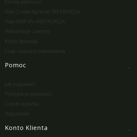
Formy płatności
Raty Credit Agricole INSTRUKCJA
Raty BNP 0% INSTRUKCJA
Reklamacje i zwroty
Koszt dostawy
Czas realizacji zamówienia
Pomoc
Jak kupować?
Polityka prywatności
Częste pytania
Regulamin
Konto Klienta