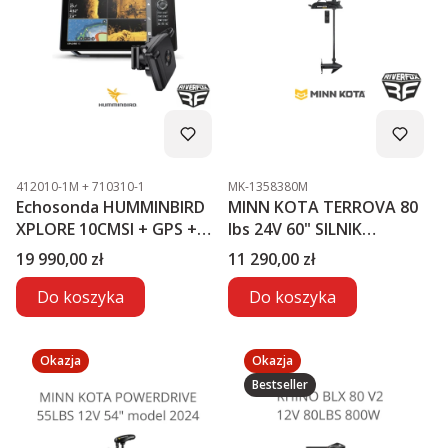
Kod produktu
Kod produktu
412010-1M + 710310-1
MK-1358380M
Echosonda HUMMINBIRD
MINN KOTA TERROVA 80
XPLORE 10CMSI + GPS +
lbs 24V 60" SILNIK
MEGA LIVE2
ELEKTRYCZNY
Cena
Cena
19 990,00 zł
11 290,00 zł
Do koszyka
Do koszyka
Okazja
Okazja
Bestseller