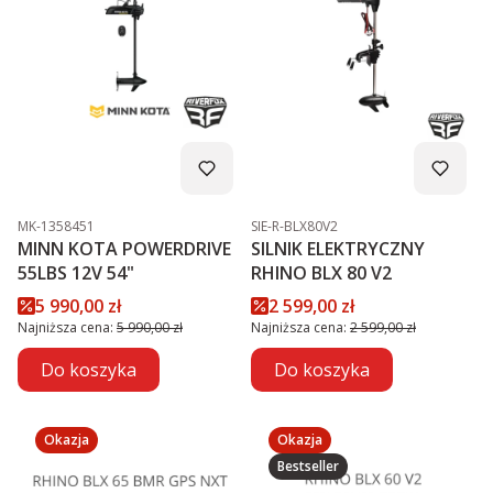
Kod produktu
Kod produktu
MK-1358451
SIE-R-BLX80V2
MINN KOTA POWERDRIVE
SILNIK ELEKTRYCZNY
55LBS 12V 54"
RHINO BLX 80 V2
Cena promocyjna
Cena promocyjna
5 990,00 zł
2 599,00 zł
Najniższa cena:
5 990,00 zł
Najniższa cena:
2 599,00 zł
Do koszyka
Do koszyka
Okazja
Okazja
Bestseller