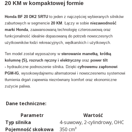
20 KM w kompaktowej formie
Honda BF 20 DK2 SRTU
to jeden z najczęściej wybieranych silników
zaburtowych w segmencie
20 KM
. Łączy w sobie
niezawodność
marki Honda
, zaawansowaną technologię czterosuwową oraz
funkcjonalność idealnie dopasowaną do potrzeb nowoczesnych
użytkowników łodzi rekreacyjnych, wędkarskich i użytkowych.
Ten model został wyposażony w
sterowanie manetką
,
krótką
kolumnę (S),
rozruch ręczny i elektryczny
oraz
power tilt
-
hydrauliczne podnoszenie silnika. Dzięki
cyfrowemu zapłonowi
PGM-IG
, wysokowydajnemu alternatorowi i nowoczesnemu systemowi
tłumienia drgań zapewnia niezrównany komfort oraz ekonomiczne
zużycie paliwa.
Dane techniczne:
Parametr
Wartość
Typ silnika
4-suwowy, 2-cylindrowy, OHC
Pojemność skokowa
350 cm³