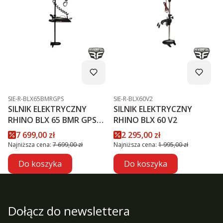
Kod produktu
Kod produktu
SIE-R-BLX65BMRGPS
SIE-R-BLX60V2
SILNIK ELEKTRYCZNY
SILNIK ELEKTRYCZNY
RHINO BLX 65 BMR GPS
RHINO BLX 60 V2
NXT
Cena promocyjna
Cena promocyjna
7 699,00 zł
2 295,00 zł
Najniższa cena:
7 699,00 zł
Najniższa cena:
1 995,00 zł
Do koszyka
Do koszyka
Dołącz do newslettera