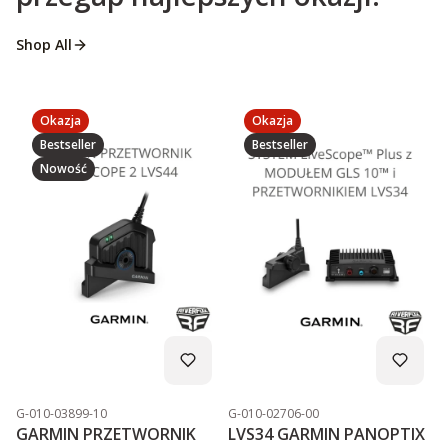
Shop All
Okazja
Okazja
Bestseller
Bestseller
Nowość
Kod produktu
Kod produktu
G-010-03899-10
G-010-02706-00
GARMIN PRZETWORNIK
LVS34 GARMIN PANOPTIX