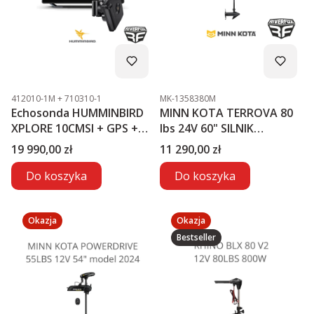
Kod produktu
Kod produktu
412010-1M + 710310-1
MK-1358380M
Echosonda HUMMINBIRD
MINN KOTA TERROVA 80
XPLORE 10CMSI + GPS +
lbs 24V 60" SILNIK
MEGA LIVE2
ELEKTRYCZNY
Cena
Cena
19 990,00 zł
11 290,00 zł
Do koszyka
Do koszyka
Okazja
Okazja
Bestseller