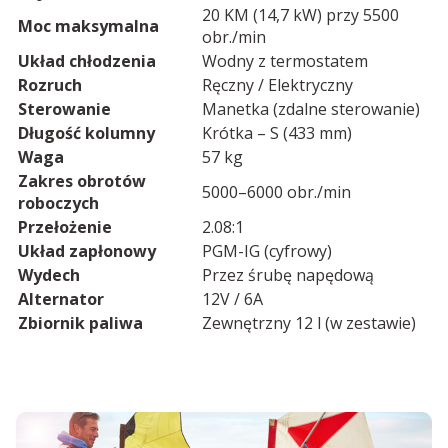
20 KM (14,7 kW) przy 5500
Moc maksymalna
obr./min
Układ chłodzenia
Wodny z termostatem
Rozruch
Ręczny / Elektryczny
Sterowanie
Manetka (zdalne sterowanie)
Długość kolumny
Krótka – S (433 mm)
Waga
57 kg
Zakres obrotów
5000–6000 obr./min
roboczych
Przełożenie
2.08:1
Układ zapłonowy
PGM-IG (cyfrowy)
Wydech
Przez śrubę napędową
Alternator
12V / 6A
Zbiornik paliwa
Zewnętrzny 12 l (w zestawie)