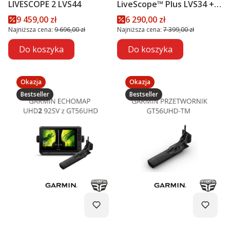
LIVESCOPE 2 LVS44
LiveScope™ Plus LVS34 +
MODUŁ GLS 10™
Cena promocyjna
Cena promocyjna
9 459,00 zł
6 290,00 zł
PROMOCJA
Najniższa cena:
9 696,00 zł
Najniższa cena:
7 399,00 zł
Do koszyka
Do koszyka
Okazja
Okazja
Bestseller
Bestseller
Kod produktu
Kod produktu