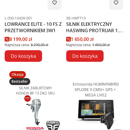
Kod produktu
Kod produktu
L-000-16438-001
SIE-HWPT10
LOWRANCE ELITE - 10 FS Z
SILNIK ELEKTRYCZNY
PRZETWORNIKIEM 3W1
HASWING PROTRUAR 1.0 -
12V
Cena promocyjna
Cena promocyjna
8 199,00 zł
1 650,00 zł
Najniższa cena:
8 290,00 zł
Najniższa cena:
1 650,00 zł
Do koszyka
Do koszyka
Okazja
Bestseller