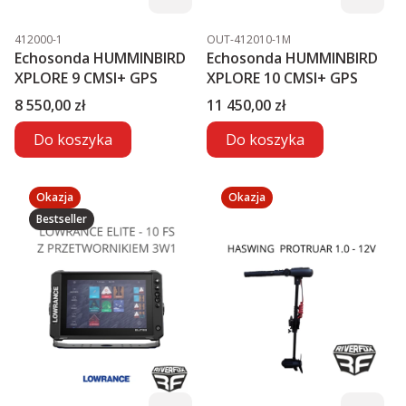
Kod produktu
Kod produktu
412000-1
OUT-412010-1M
Echosonda HUMMINBIRD
Echosonda HUMMINBIRD
XPLORE 9 CMSI+ GPS
XPLORE 10 CMSI+ GPS
Cena
Cena
8 550,00 zł
11 450,00 zł
Do koszyka
Do koszyka
Okazja
Okazja
Bestseller