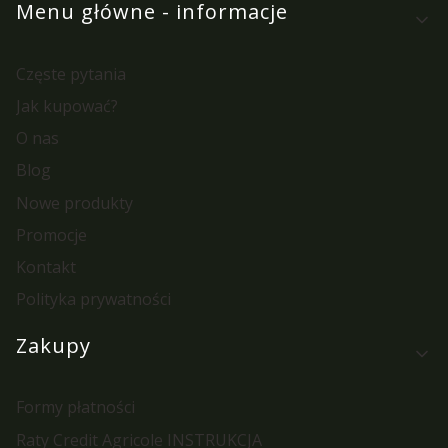
Menu główne - informacje
Częste pytania
Jak kupować?
O nas
Blog
Nowe produkty
Promocje
Kontakt
Polityka prywatności
Zakupy
Formy płatności
Raty Credit Agricole INSTRUKCJA