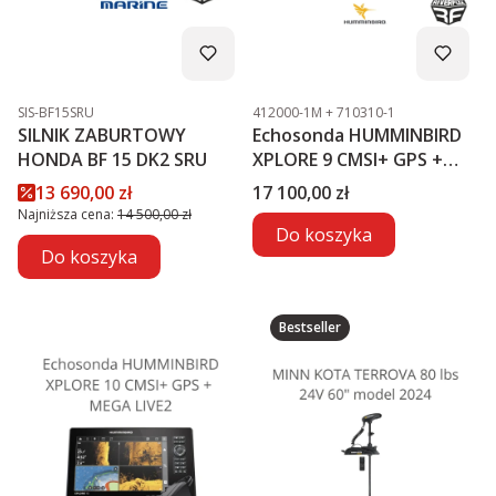
Kod produktu
Kod produktu
SIS-BF15SRU
412000-1M + 710310-1
SILNIK ZABURTOWY
Echosonda HUMMINBIRD
HONDA BF 15 DK2 SRU
XPLORE 9 CMSI+ GPS +
MEGA LIVE2
Cena promocyjna
Cena
13 690,00 zł
17 100,00 zł
Najniższa cena:
14 500,00 zł
Do koszyka
Do koszyka
Bestseller