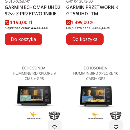
G-010-02687-01
G-010-13073-00
GARMIN ECHOMAP UHD2
GARMIN PRZETWORNIK
92sv Z PRZETWORNIKIEM
GT56UHD -TM
GT56UHD-TM PROMOCJA
Cena promocyjna
Cena promocyjna
4 190,00 zł
1 499,00 zł
Najniższa cena:
4 490,00 zł
Najniższa cena:
1 690,00 zł
Do koszyka
Do koszyka