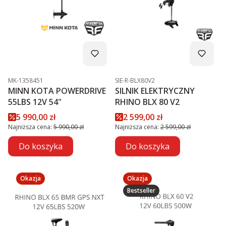
Kod produktu
Kod produktu
MK-1358451
SIE-R-BLX80V2
MINN KOTA POWERDRIVE
SILNIK ELEKTRYCZNY
55LBS 12V 54"
RHINO BLX 80 V2
Cena promocyjna
Cena promocyjna
5 990,00 zł
2 599,00 zł
Najniższa cena:
5 990,00 zł
Najniższa cena:
2 599,00 zł
Do koszyka
Do koszyka
Okazja
Okazja
Bestseller