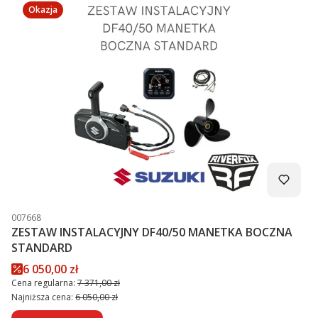
Okazja
Kod produktu
007668
ZESTAW INSTALACYJNY DF40/50 MANETKA BOCZNA
STANDARD
Cena promocyjna
6 050,00 zł
Cena regularna:
7 371,00 zł
Najniższa cena:
6 050,00 zł