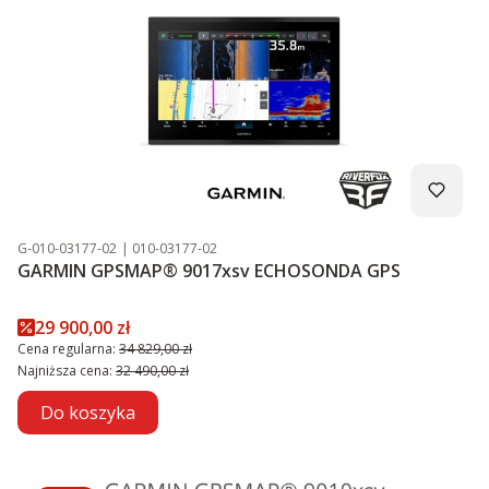
Kod produktu
Kod producenta
G-010-03177-02
010-03177-02
GARMIN GPSMAP® 9017xsv ECHOSONDA GPS
Cena promocyjna
29 900,00 zł
Cena regularna:
34 829,00 zł
Najniższa cena:
32 490,00 zł
Do koszyka