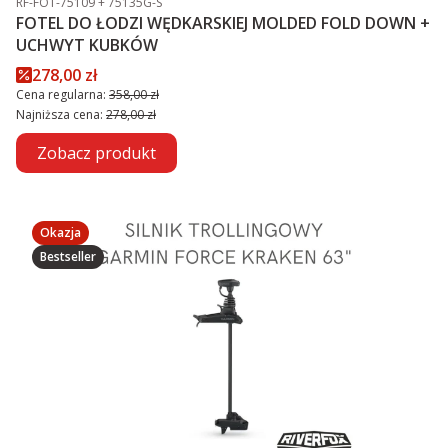
RF-FOT-75109 + 75135G-S
FOTEL DO ŁODZI WĘDKARSKIEJ MOLDED FOLD DOWN +
UCHWYT KUBKÓW
Cena promocyjna
278,00 zł
Cena regularna:
358,00 zł
Najniższa cena:
278,00 zł
Zobacz produkt
Okazja
Bestseller