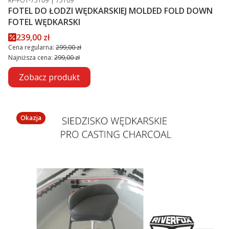
RF-FOT-75109
75109
FOTEL DO ŁODZI WĘDKARSKIEJ MOLDED FOLD DOWN
FOTEL WĘDKARSKI
Cena promocyjna
239,00 zł
Cena regularna:
299,00 zł
Najniższa cena:
299,00 zł
Zobacz produkt
Okazja