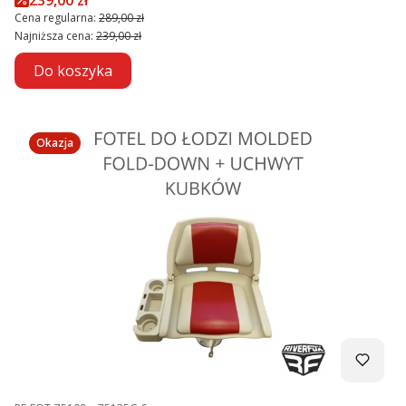
Cena regularna:
289,00 zł
Najniższa cena:
239,00 zł
Do koszyka
Okazja
Kod produktu