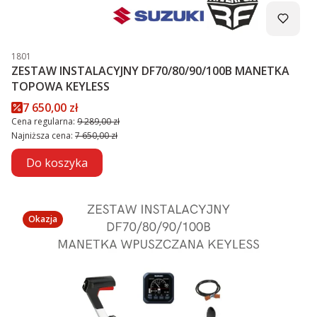
Kod produktu
1801
ZESTAW INSTALACYJNY DF70/80/90/100B MANETKA
TOPOWA KEYLESS
Cena promocyjna
7 650,00 zł
Cena regularna:
9 289,00 zł
Najniższa cena:
7 650,00 zł
Do koszyka
Okazja