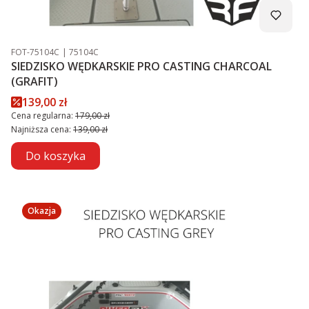
Kod produktu
Kod producenta
FOT-75104C
75104C
SIEDZISKO WĘDKARSKIE PRO CASTING CHARCOAL
(GRAFIT)
Cena promocyjna
139,00 zł
Cena regularna:
179,00 zł
Najniższa cena:
139,00 zł
Do koszyka
Okazja