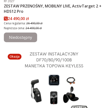
RF 2027
ZESTAW PRZENOŚNY, MOBILNY LIVE, ActivTarget 2 +
HDS12 Pro
Cena promocyjna
24 490,00 zł
Cena regularna:
26 490,00 zł
Najniższa cena:
24 490,00 zł
Niedostępny
Okazja