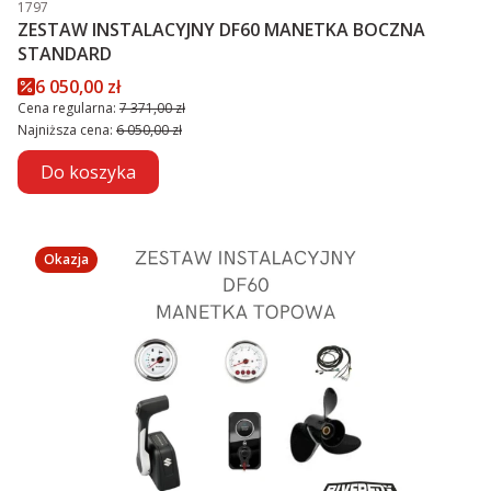
Kod produktu
1797
ZESTAW INSTALACYJNY DF60 MANETKA BOCZNA
STANDARD
Cena promocyjna
6 050,00 zł
Cena regularna:
7 371,00 zł
Najniższa cena:
6 050,00 zł
Do koszyka
Okazja