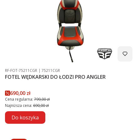
Kod produktu
Kod producenta
RF-FOT-75211CGR
75211CGR
FOTEL WĘDKARSKI DO ŁODZI PRO ANGLER
Cena promocyjna
690,00 zł
Cena regularna:
799,00 zł
Najniższa cena:
690,00 zł
Do koszyka