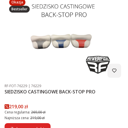
Okazja
Bestseller
Kod produktu
Kod producenta
RF-FOT-76229
76229
SIEDZISKO CASTINGOWE BACK-STOP PRO
Cena promocyjna
219,00 zł
Cena regularna:
269,00 zł
Najniższa cena:
219,00 zł