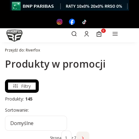
Otwórz wyszukiwarkę
Produkty w koszyk
Szukaj
Zaloguj się
Koszyk
Menu
Przejdź do:
Riverfox
Produkty w promocji
Filtry
Produkty:
145
Lista produktów
Sortowanie:
Domyślne
Strona
z 7