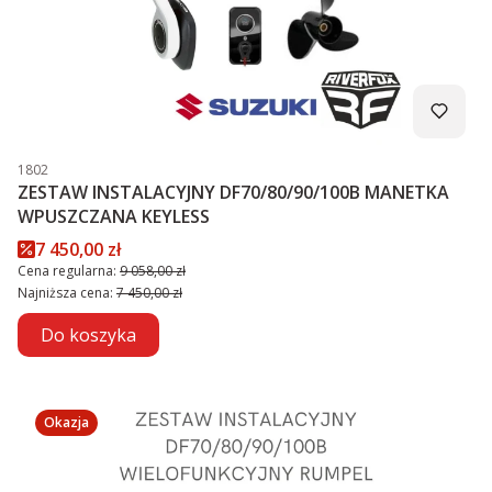
Kod produktu
1802
ZESTAW INSTALACYJNY DF70/80/90/100B MANETKA
WPUSZCZANA KEYLESS
Cena promocyjna
7 450,00 zł
Cena regularna:
9 058,00 zł
Najniższa cena:
7 450,00 zł
Do koszyka
Okazja