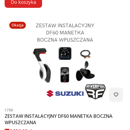
Do koszyka
Okazja
Kod produktu
1799
ZESTAW INSTALACYJNY DF60 MANETKA BOCZNA
WPUSZCZANA