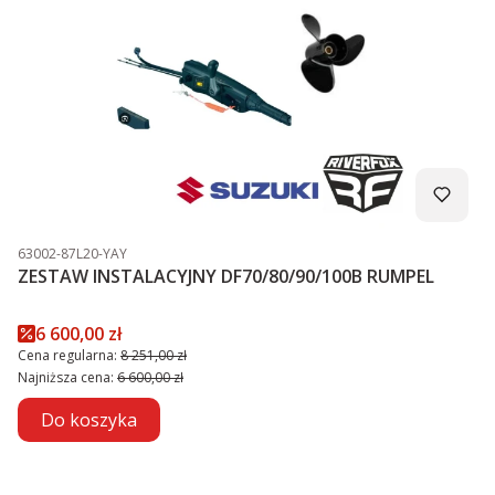
Kod produktu
63002-87L20-YAY
ZESTAW INSTALACYJNY DF70/80/90/100B RUMPEL
Cena promocyjna
6 600,00 zł
Cena regularna:
8 251,00 zł
Najniższa cena:
6 600,00 zł
Do koszyka