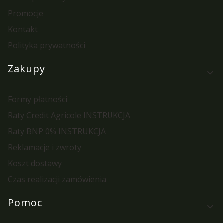
Promocje
Kontakt
Polityka prywatności
Zakupy
Formy płatności
Raty Credit Agricole INSTRUKCJA
Raty BNP 0% INSTRUKCJA
Reklamacje i zwroty
Koszt dostawy
Czas realizacji zamówienia
Pomoc