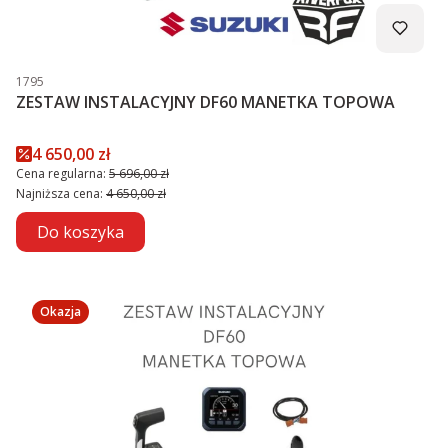
Kod produktu
1795
ZESTAW INSTALACYJNY DF60 MANETKA TOPOWA
Cena promocyjna
4 650,00 zł
Cena regularna:
5 696,00 zł
Najniższa cena:
4 650,00 zł
Do koszyka
Okazja