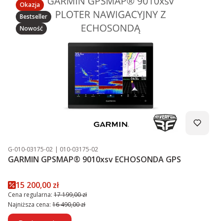
Okazja
Bestseller
Nowość
Kod produktu
Kod producenta
G-010-03175-02
010-03175-02
GARMIN GPSMAP® 9010xsv ECHOSONDA GPS
Cena promocyjna
15 200,00 zł
Cena regularna:
17 199,00 zł
Najniższa cena:
16 490,00 zł