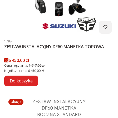
Kod produktu
1798
ZESTAW INSTALACYJNY DF60 MANETKA TOPOWA
Cena promocyjna
6 450,00 zł
Cena regularna:
7 917,00 zł
Najniższa cena:
6 450,00 zł
Do koszyka
Okazja