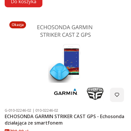
Do koszyka
Okazja
Kod produktu
Kod producenta
G-010-02246-02
010-02246-02
ECHOSONDA GARMIN STRIKER CAST GPS - Echosonda
działająca ze smartfonem