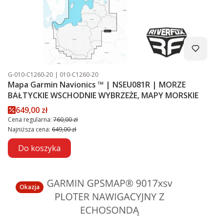
Kod produktu
Kod producenta
G-010-C1260-20
010-C1260-20
Mapa Garmin Navionics ™ | NSEU081R | MORZE
BAŁTYCKIE WSCHODNIE WYBRZEŻE, MAPY MORSKIE
Cena promocyjna
649,00 zł
Cena regularna:
760,00 zł
Najniższa cena:
649,00 zł
Do koszyka
Okazja