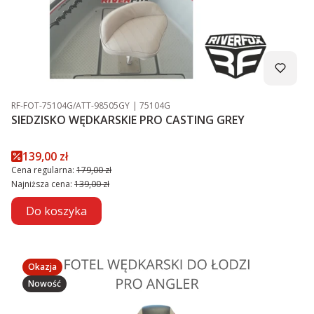
Kod produktu
Kod producenta
RF-FOT-75104G/ATT-98505GY
75104G
SIEDZISKO WĘDKARSKIE PRO CASTING GREY
Cena promocyjna
139,00 zł
Cena regularna:
179,00 zł
Najniższa cena:
139,00 zł
Do koszyka
Okazja
Nowość