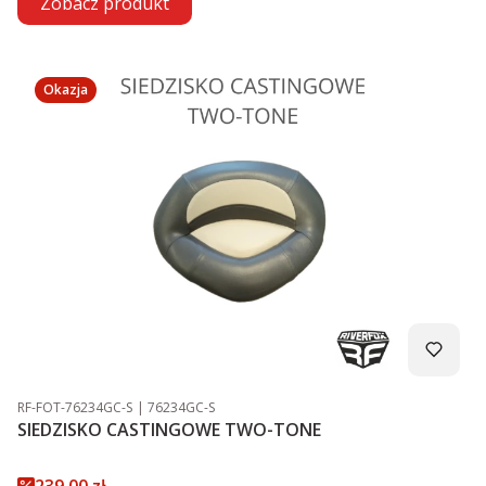
Zobacz produkt
Okazja
Kod produktu
Kod producenta
RF-FOT-76234GC-S
76234GC-S
SIEDZISKO CASTINGOWE TWO-TONE
Cena promocyjna
239,00 zł