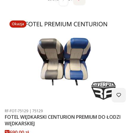
Następne produkty
Okazja
Kod produktu
Kod producenta
RF-FOT-75129
75129
FOTEL WĘDKARSKI CENTURION PREMIUM DO ŁODZI
WĘDKARSKIEJ
Cena promocyjna
690,00 zł