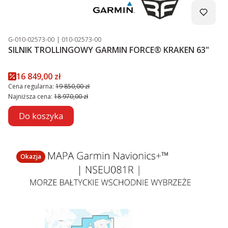
Kod produktu
Kod producenta
G-010-02573-00
010-02573-00
SILNIK TROLLINGOWY GARMIN FORCE® KRAKEN 63"
Cena promocyjna
16 849,00 zł
Cena regularna:
19 850,00 zł
Najniższa cena:
18 970,00 zł
Do koszyka
Okazja