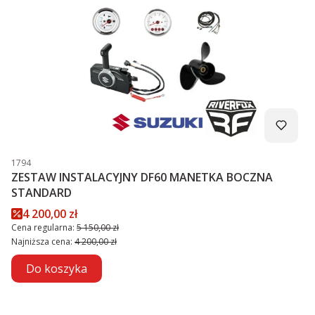
Kod produktu
1794
ZESTAW INSTALACYJNY DF60 MANETKA BOCZNA
STANDARD
Cena promocyjna
4 200,00 zł
Cena regularna:
5 150,00 zł
Najniższa cena:
4 200,00 zł
Do koszyka