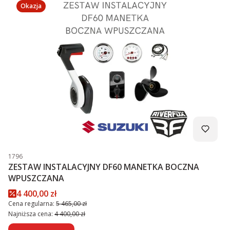
Okazja
Kod produktu
1796
ZESTAW INSTALACYJNY DF60 MANETKA BOCZNA
WPUSZCZANA
Cena promocyjna
4 400,00 zł
Cena regularna:
5 465,00 zł
Najniższa cena:
4 400,00 zł