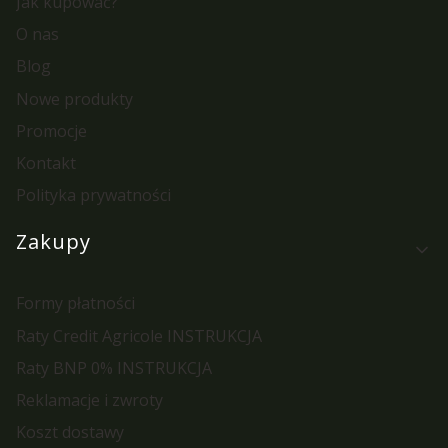
Jak kupować?
O nas
Blog
Nowe produkty
Promocje
Kontakt
Polityka prywatności
Zakupy
Formy płatności
Raty Credit Agricole INSTRUKCJA
Raty BNP 0% INSTRUKCJA
Reklamacje i zwroty
Koszt dostawy