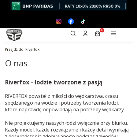
Otwórz wyszukiwarkę
Produkty w koszyk
Szukaj
Zaloguj się
Koszyk
Menu
Przejdź do:
Riverfox
O nas
Riverfox - łodzie tworzone z pasją
RIVERFOX powstał z miłości do wędkarstwa, czasu
spędzanego na wodzie i potrzeby tworzenia łodzi,
które naprawdę odpowiadają na potrzeby wędkarzy.
Nie projektujemy naszych łodzi wyłącznie przy biurku.
Każdy model, każde rozwiązanie i każdy detal wynikają
z doświadczenia zdobywanego podczas zawodów,