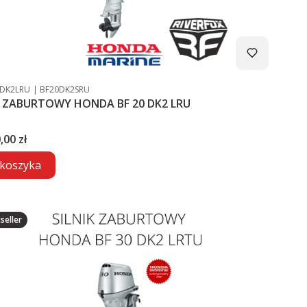
duktu
Kod producenta
0DK2LRU
BF20DK2SRU
K ZABURTOWY HONDA BF 20 DK2 LRU
,00 zł
koszyka
seller