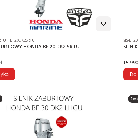
Kod producenta
Kod pro
RTU
BF20DK2SRTU
SIS-BF2
NIK ZABURTOWY HONDA BF 20 DK2 SRTU
SILNI
Cena
ł
15 990
zyka
Do 
Best