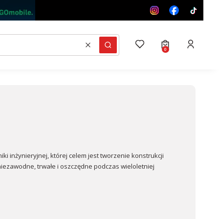
Produkty w kosz
Ulubione
Koszyk
Zaloguj si
Wyczyść
Szukaj
 inżynieryjnej, której celem jest tworzenie konstrukcji
niezawodne, trwałe i oszczędne podczas wieloletniej