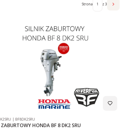
Strona
z 3
Następne 
duktu
Kod producenta
DK2SRU
BF8DK2SRU
K ZABURTOWY HONDA BF 8 DK2 SRU