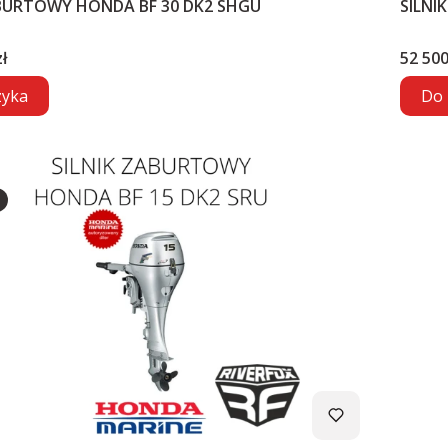
ABURTOWY HONDA BF 30 DK2 SHGU
SILNI
Cena
ł
52 500
zyka
Do 