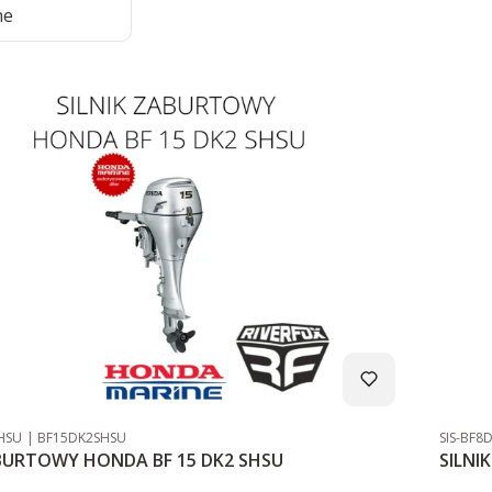
ne
Kod producenta
Kod pro
HSU
BF15DK2SHSU
SIS-BF8
ABURTOWY HONDA BF 15 DK2 SHSU
SILNI