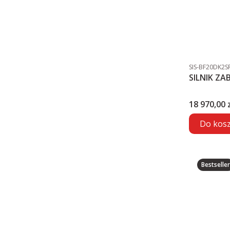
Kod produktu
SIS-BF20DK2S
SIL
Cena
18 970,00 z
Do kos
Bestseller