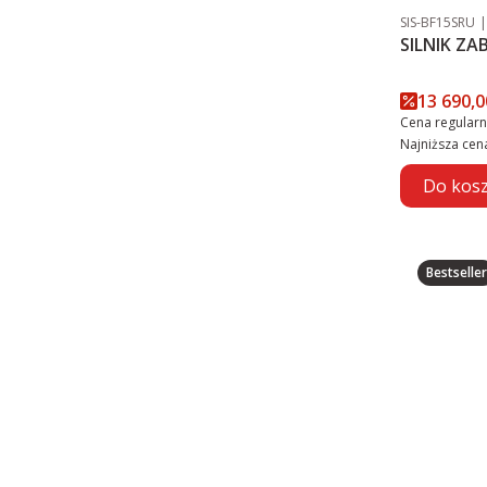
Kod produktu
SIS-BF15SRU
Cena pr
13 690,0
Cena regularn
Najniższa cen
Do kos
Bestseller