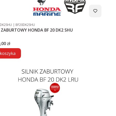
duktu
Kod producenta
0DK2SHU
BF20DK2SHU
SILNIK ZABURTOWY HONDA BF 20 DK2 SHU
,00 zł
koszyka