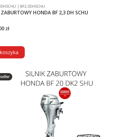
duktu
Kod producenta
,3DHSCHU
BF2,3DHSCHU
SILNIK ZABURTOWY HONDA BF 2,3 DH SCHU
00 zł
koszyka
seller