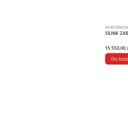
Kod produktu
SIS-BF20DK2S
Cena
15 550,00 z
Do kos