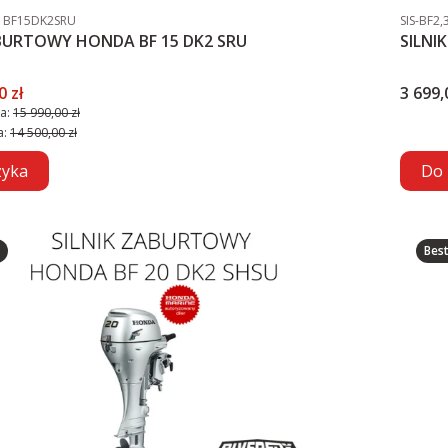
Kod producenta
Kod pro
BF15DK2SRU
SIS-BF2
SILNIK ZABURTOWY HONDA BF 15 DK2 SRU
omocyjna
Cena
0 zł
3 699,
a:
15 990,00 zł
a:
14 500,00 zł
zyka
Do 
Best