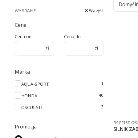
Domyśl
WYBRANE
Wyczyść
Cena
Cena od
Cena do
zł
zł
Marka
Marka
1
AQUA-SPORT
46
HONDA
3
OSCULATI
Kod produktu
SIS-BF15DK2S
Promocja
SILNIK Z