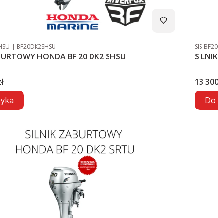
Kod producenta
Kod pro
HSU
BF20DK2SHSU
SIS-BF2
SILNIK ZABURTOWY HONDA BF 20 DK2 SHSU
Cena
ł
13 300
zyka
Do 