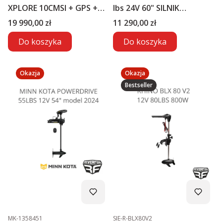
XPLORE 10CMSI + GPS +
lbs 24V 60" SILNIK
MEGA LIVE2
ELEKTRYCZNY
Cena
Cena
19 990,00 zł
11 290,00 zł
Do koszyka
Do koszyka
Okazja
Okazja
Bestseller
Kod produktu
Kod produktu
MK-1358451
SIE-R-BLX80V2