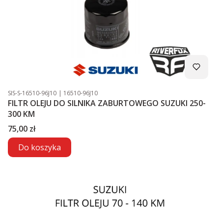
Kod produktu
Kod producenta
SIS-S-16510-96J10
16510-96J10
FILTR OLEJU DO SILNIKA ZABURTOWEGO SUZUKI 250-
300 KM
Cena
75,00 zł
Do koszyka