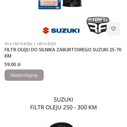
Kod produktu
Kod producenta
SIS-S-16510-87J02
16510-87J01
FILTR OLEJU DO SILNIKA ZABURTOWEGO SUZUKI 25-70
KM
Cena
59,00 zł
Niedostępny