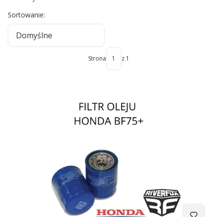
Lista produktów
Sortowanie:
Domyślne
Strona
z 1