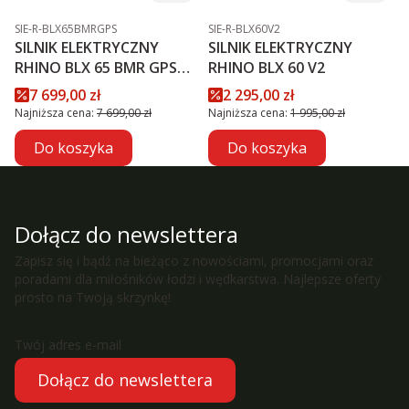
Kod produktu
Kod produktu
SIE-R-BLX65BMRGPS
SIE-R-BLX60V2
SILNIK ELEKTRYCZNY
SILNIK ELEKTRYCZNY
RHINO BLX 65 BMR GPS
RHINO BLX 60 V2
NXT
Cena promocyjna
Cena promocyjna
7 699,00 zł
2 295,00 zł
Najniższa cena:
7 699,00 zł
Najniższa cena:
1 995,00 zł
Do koszyka
Do koszyka
Dołącz do newslettera
Zapisz się i bądź na bieżąco z nowościami, promocjami oraz
poradami dla miłośników łodzi i wędkarstwa. Najlepsze oferty
prosto na Twoją skrzynkę!
Twój adres e-mail
Dołącz do newslettera