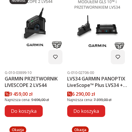
Nowość
Kod produktu
Kod produktu
G-010-03899-10
G-010-02706-00
GARMIN PRZETWORNIK
LVS34 GARMIN PANOPTIX
LIVESCOPE 2 LVS44
LiveScope™ Plus LVS34 +
MODUŁ GLS 10™
Cena promocyjna
Cena promocyjna
9 459,00 zł
6 290,00 zł
PROMOCJA
Najniższa cena:
9 696,00 zł
Najniższa cena:
7 399,00 zł
Do koszyka
Do koszyka
Okazja
Okazja