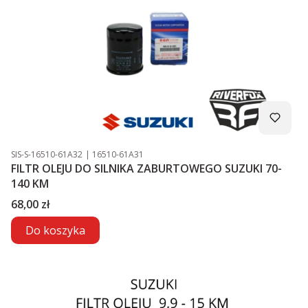
Kod produktu
Kod producenta
SIS-S-16510-61A32
16510-61A31
FILTR OLEJU DO SILNIKA ZABURTOWEGO SUZUKI 70-
140 KM
Cena
68,00 zł
Do koszyka