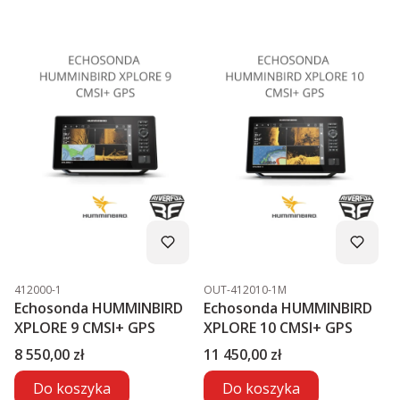
Kod produktu
Kod produktu
412000-1
OUT-412010-1M
Echosonda HUMMINBIRD
Echosonda HUMMINBIRD
XPLORE 9 CMSI+ GPS
XPLORE 10 CMSI+ GPS
Cena
Cena
8 550,00 zł
11 450,00 zł
Do koszyka
Do koszyka