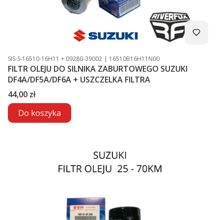
Kod produktu
Kod producenta
SIS-S-16510-16H11 + 09280-39002
16510B16H11N00
FILTR OLEJU DO SILNIKA ZABURTOWEGO SUZUKI
DF4A/DF5A/DF6A + USZCZELKA FILTRA
Cena
44,00 zł
Do koszyka