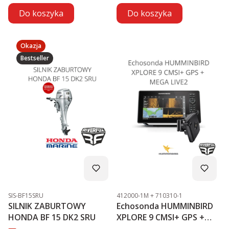
Do koszyka
Do koszyka
Okazja
Bestseller
Kod produktu
Kod produktu
SIS-BF15SRU
412000-1M + 710310-1
SILNIK ZABURTOWY
Echosonda HUMMINBIRD
HONDA BF 15 DK2 SRU
XPLORE 9 CMSI+ GPS +
MEGA LIVE2