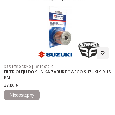
Kod produktu
Kod producenta
SIS-S-16510-05240
16510-05240
FILTR OLEJU DO SILNIKA ZABURTOWEGO SUZUKI 9.9-15
KM
Cena
37,00 zł
Niedostępny