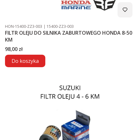
Kod produktu
Kod producenta
HON-15400-ZZ3-003
15400-ZZ3-003
FILTR OLEJU DO SILNIKA ZABURTOWEGO HONDA 8-50
KM
Cena
98,00 zł
Do koszyka