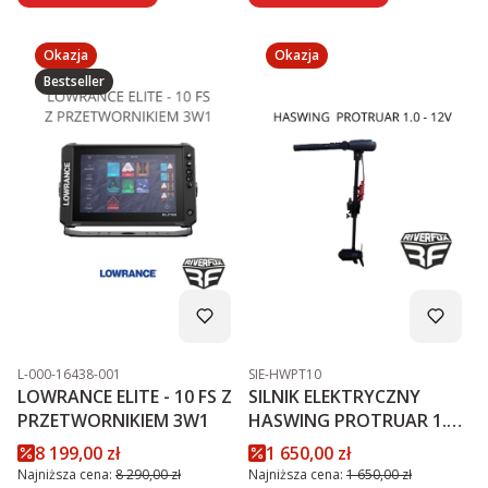
Okazja
Okazja
Bestseller
Kod produktu
Kod produktu
L-000-16438-001
SIE-HWPT10
LOWRANCE ELITE - 10 FS Z
SILNIK ELEKTRYCZNY
PRZETWORNIKIEM 3W1
HASWING PROTRUAR 1.0 -
12V
Cena promocyjna
Cena promocyjna
8 199,00 zł
1 650,00 zł
Najniższa cena:
8 290,00 zł
Najniższa cena:
1 650,00 zł