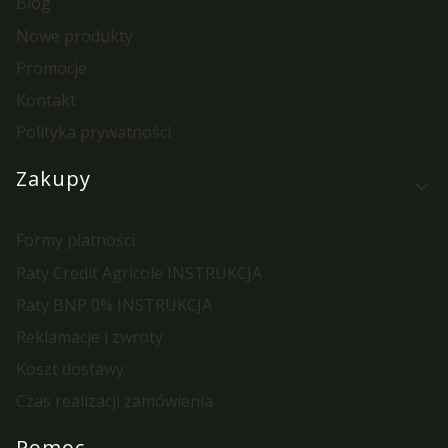
Blog
Nowe produkty
Promocje
Kontakt
Polityka prywatności
Zakupy
Formy płatności
Raty Credit Agricole INSTRUKCJA
Raty BNP 0% INSTRUKCJA
Reklamacje i zwroty
Koszt dostawy
Czas realizacji zamówienia
Pomoc