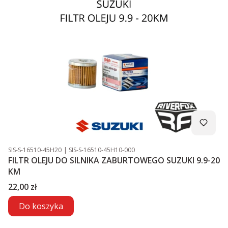
Kod produktu
Kod producenta
SIS-S-16510-45H20
SIS-S-16510-45H10-000
FILTR OLEJU DO SILNIKA ZABURTOWEGO SUZUKI 9.9-20
KM
Cena
22,00 zł
Do koszyka