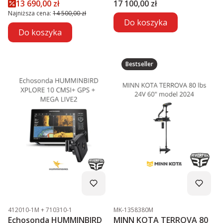
Cena promocyjna
Cena
13 690,00 zł
17 100,00 zł
Najniższa cena:
14 500,00 zł
Do koszyka
Do koszyka
Bestseller
Kod produktu
Kod produktu
412010-1M + 710310-1
MK-1358380M
Echosonda HUMMINBIRD
MINN KOTA TERROVA 80