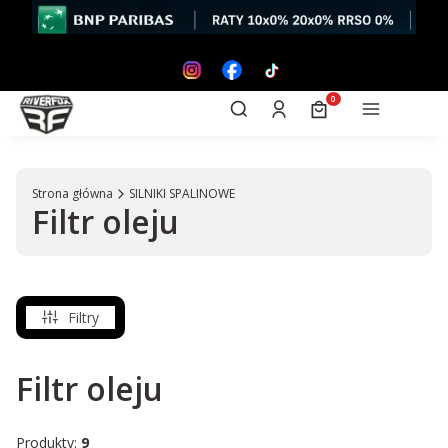
Otwórz wyszukiwarkę
Produkty w koszyk
Szukaj
Zaloguj się
Koszyk
Menu
Strona główna
SILNIKI SPALINOWE
Filtr oleju
Filtry
Filtr oleju
Produkty:
9