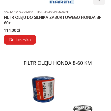
Kod produktu
Kod producenta
SIS-H-16910-ZY9-004
SIS-H-15400-PLMA02PE
FILTR OLEJU DO SILNIKA ZABURTOWEGO HONDA BF
60+
Cena
114,00 zł
Do koszyka