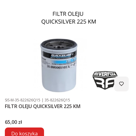
Kod produktu
Kod producenta
SIS-M-35-822626Q15
35-822626Q15
FILTR OLEJU QUICKSILVER 225 KM
Cena
65,00 zł
Do koszyka