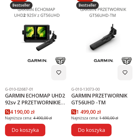
Bestseller
Bestseller
Kod produktu
Kod produktu
G-010-02687-01
G-010-13073-00
GARMIN ECHOMAP UHD2
GARMIN PRZETWORNIK
92sv Z PRZETWORNIKIEM
GT56UHD -TM
GT56UHD-TM PROMOCJA
Cena promocyjna
Cena promocyjna
4 190,00 zł
1 499,00 zł
Najniższa cena:
4 490,00 zł
Najniższa cena:
1 690,00 zł
Do koszyka
Do koszyka