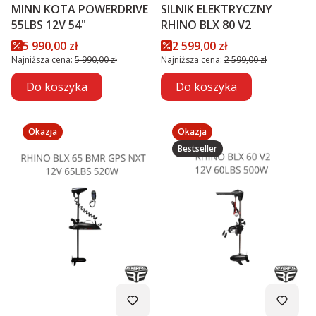
MINN KOTA POWERDRIVE
SILNIK ELEKTRYCZNY
55LBS 12V 54"
RHINO BLX 80 V2
Cena promocyjna
Cena promocyjna
5 990,00 zł
2 599,00 zł
Najniższa cena:
5 990,00 zł
Najniższa cena:
2 599,00 zł
Do koszyka
Do koszyka
Okazja
Okazja
Bestseller