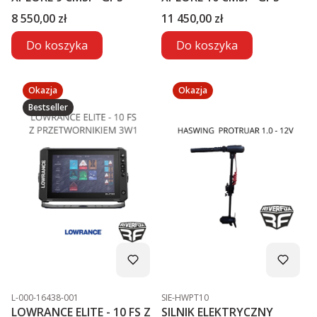
Cena
Cena
8 550,00 zł
11 450,00 zł
Do koszyka
Do koszyka
Okazja
Okazja
Bestseller
Kod produktu
Kod produktu
L-000-16438-001
SIE-HWPT10
LOWRANCE ELITE - 10 FS Z
SILNIK ELEKTRYCZNY