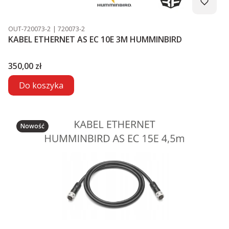
Kod produktu
Kod producenta
OUT-720073-2
720073-2
KABEL ETHERNET AS EC 10E 3M HUMMINBIRD
Cena
350,00 zł
Do koszyka
Nowość