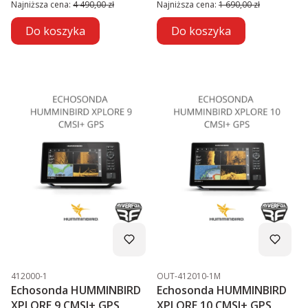
Najniższa cena:
4 490,00 zł
Najniższa cena:
1 690,00 zł
Do koszyka
Do koszyka
Kod produktu
Kod produktu
412000-1
OUT-412010-1M
Echosonda HUMMINBIRD
Echosonda HUMMINBIRD
XPLORE 9 CMSI+ GPS
XPLORE 10 CMSI+ GPS