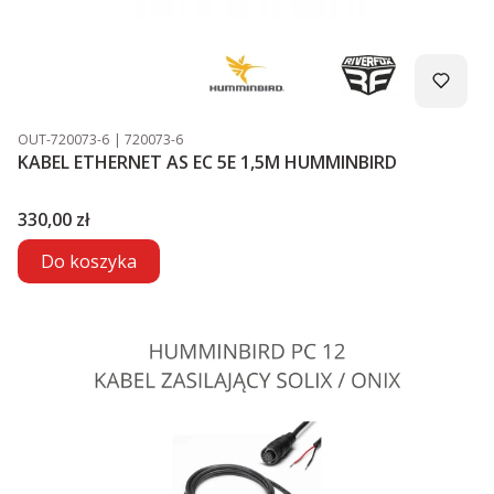
Kod produktu
Kod producenta
OUT-720073-6
720073-6
KABEL ETHERNET AS EC 5E 1,5M HUMMINBIRD
Cena
330,00 zł
Do koszyka