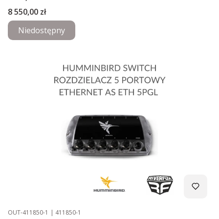
Cena
8 550,00 zł
Niedostępny
Kod produktu
Kod producenta
OUT-411850-1
411850-1