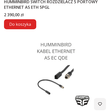
HUMMINBIRD SWITCH ROZDZIELACZ 5 PORTOWY
ETHERNET AS ETH 5PGL
Cena
2 390,00 zł
Do koszyka