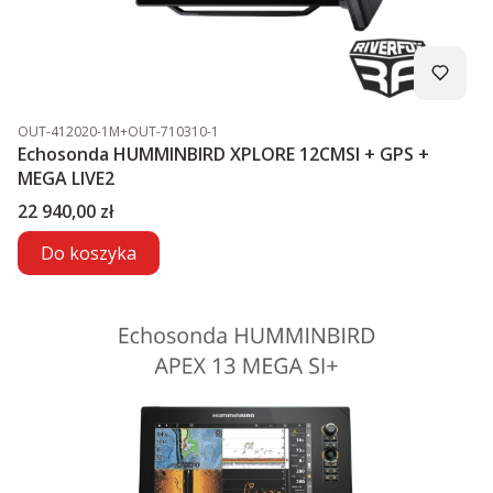
Kod produktu
OUT-412020-1M+OUT-710310-1
Echosonda HUMMINBIRD XPLORE 12CMSI + GPS +
MEGA LIVE2
Cena
22 940,00 zł
Do koszyka