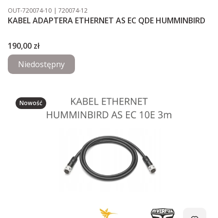
Kod produktu
Kod producenta
OUT-720074-10
720074-12
KABEL ADAPTERA ETHERNET AS EC QDE HUMMINBIRD
Cena
190,00 zł
Niedostępny
Nowość