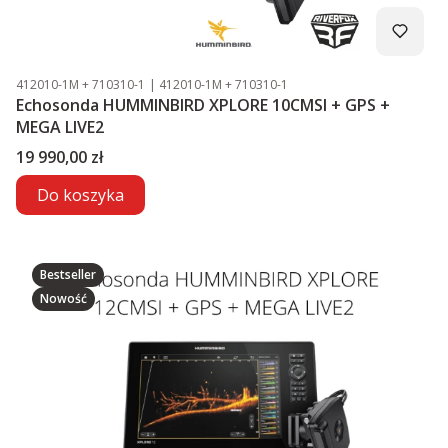
Kod produktu
Kod producenta
412010-1M + 710310-1
412010-1M + 710310-1
Echosonda HUMMINBIRD XPLORE 10CMSI + GPS +
MEGA LIVE2
Cena
19 990,00 zł
Do koszyka
Bestseller
Nowość