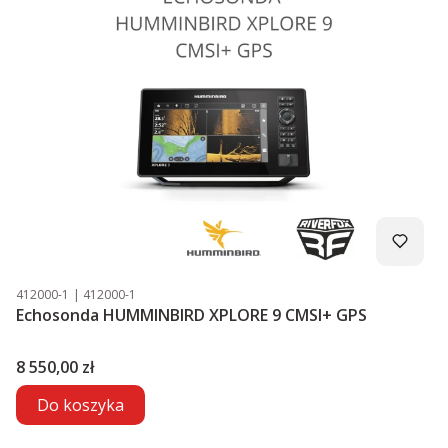
Kod produktu
Kod producenta
412000-1
412000-1
Echosonda HUMMINBIRD XPLORE 9 CMSI+ GPS
Cena
8 550,00 zł
Do koszyka