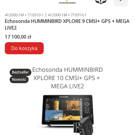
Kod produktu
Kod producenta
412000-1M + 710310-1
412000-1M + 710310-1
Echosonda HUMMINBIRD XPLORE 9 CMSI+ GPS + MEGA
LIVE2
Cena
17 100,00 zł
Do koszyka
Bestseller
Nowość