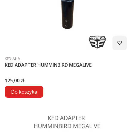
Kod produktu
KED-AHM
KED ADAPTER HUMMINBIRD MEGALIVE
Cena
125,00 zł
Do koszyka