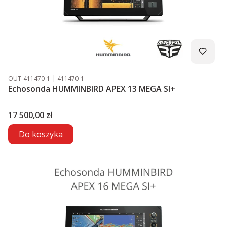
Kod produktu
Kod producenta
OUT-411470-1
411470-1
Echosonda HUMMINBIRD APEX 13 MEGA SI+
Cena
17 500,00 zł
Do koszyka