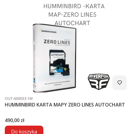
Kod produktu
OUT-600033-1M
HUMMINBIRD KARTA MAPY ZERO LINES AUTOCHART
Cena
490,00 zł
Do koszyka