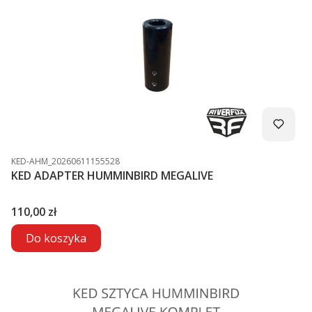
Kod produktu
KED-AHM_20260611155528
KED ADAPTER HUMMINBIRD MEGALIVE
Cena
110,00 zł
Do koszyka