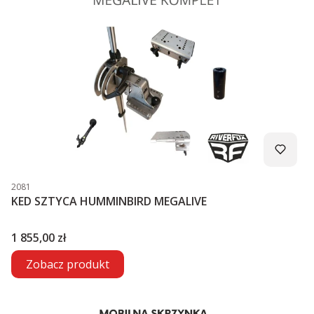
Kod produktu
2081
KED SZTYCA HUMMINBIRD MEGALIVE
Cena
1 855,00 zł
Zobacz produkt