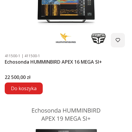
Kod produktu
Kod producenta
411500-1
411500-1
Echosonda HUMMINBIRD APEX 16 MEGA SI+
Cena
22 500,00 zł
Do koszyka