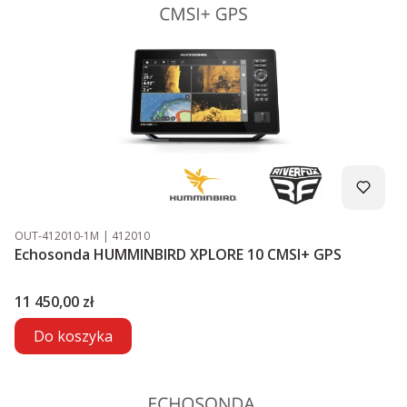
Kod produktu
Kod producenta
OUT-412010-1M
412010
Echosonda HUMMINBIRD XPLORE 10 CMSI+ GPS
Cena
11 450,00 zł
Do koszyka