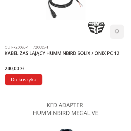
Kod produktu
Kod producenta
OUT-720085-1
720085-1
KABEL ZASILAJĄCY HUMMINBIRD SOLIX / ONIX PC 12
Cena
240,00 zł
Do koszyka