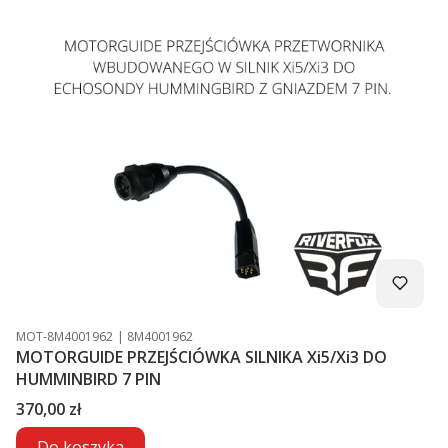
Kod produktu
Kod producenta
MOT-8M4001962
8M4001962
MOTORGUIDE PRZEJŚCIÓWKA SILNIKA Xi5/Xi3 DO
HUMMINBIRD 7 PIN
Cena
370,00 zł
Do koszyka