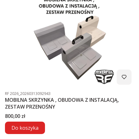
Kod produktu
RF 2026_20260313092943
MOBILNA SKRZYNKA , OBUDOWA Z INSTALACJĄ,
ZESTAW PRZENOŚNY
Cena
800,00 zł
Do koszyka