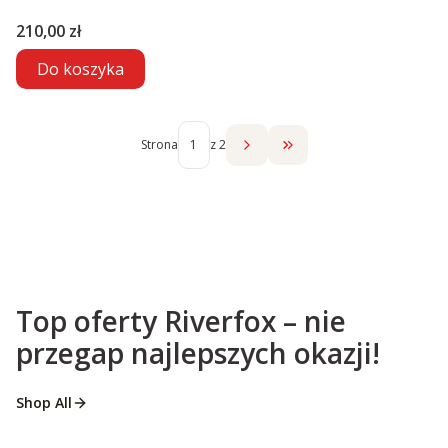
Cena
210,00 zł
Do koszyka
Strona
z 2
Przejdź do ostatniej str
Top oferty Riverfox – nie
przegap najlepszych okazji!
Shop All