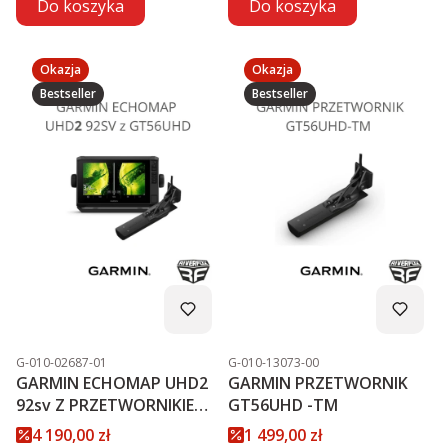
Do koszyka
Do koszyka
Okazja
Okazja
Bestseller
Bestseller
Kod produktu
Kod produktu
G-010-02687-01
G-010-13073-00
GARMIN ECHOMAP UHD2
GARMIN PRZETWORNIK
92sv Z PRZETWORNIKIEM
GT56UHD -TM
GT56UHD-TM PROMOCJA
Cena promocyjna
Cena promocyjna
4 190,00 zł
1 499,00 zł