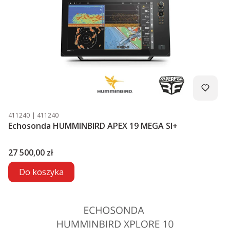
Kod produktu
Kod producenta
411240
411240
Echosonda HUMMINBIRD APEX 19 MEGA SI+
Cena
27 500,00 zł
Do koszyka