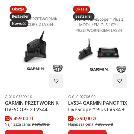
Okazja
Okazja
Bestseller
Bestseller
Nowość
Kod produktu
Kod produktu
G-010-03899-10
G-010-02706-00
GARMIN PRZETWORNIK
LVS34 GARMIN PANOPTIX
LIVESCOPE 2 LVS44
LiveScope™ Plus LVS34 +
MODUŁ GLS 10™
Cena promocyjna
Cena promocyjna
9 459,00 zł
6 290,00 zł
PROMOCJA
Najniższa cena:
9 696,00 zł
Najniższa cena:
7 399,00 zł