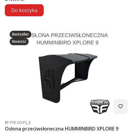
Do koszyka
Bestseller
Nowość
Kod produktu
RF-FTK-OS.PS_3
Osłona przeciwsłoneczna HUMMINBIRD XPLORE 9