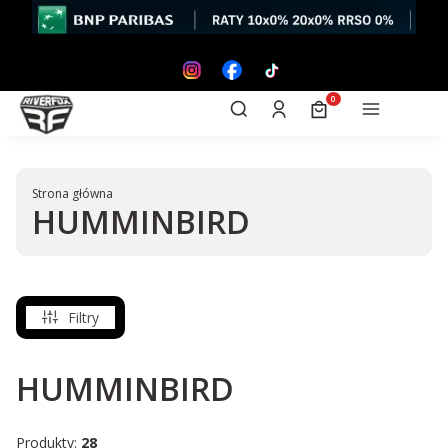
Otwórz wyszukiwarkę
Produkty w koszyk
Szukaj
Zaloguj się
Koszyk
Menu
Strona główna
HUMMINBIRD
Filtry
HUMMINBIRD
Produkty:
28