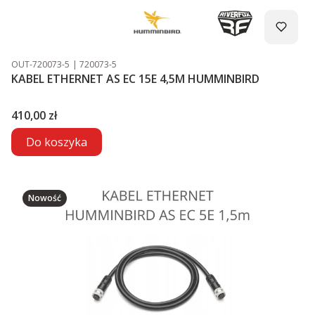
Kod produktu
Kod producenta
OUT-720073-5
720073-5
KABEL ETHERNET AS EC 15E 4,5M HUMMINBIRD
Cena
410,00 zł
Do koszyka
Nowość