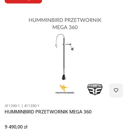
Kod produktu
Kod producenta
411390-1
411390-1
HUMMINBIRD PRZETWORNIK MEGA 360
Cena
9 490,00 zł