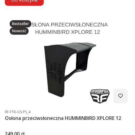
Bestseller
Nowość
Kod produktu
RF-FTK-OS.PS_4
Osłona przeciwsłoneczna HUMMINBIRD XPLORE 12
Cena
249,00 zł