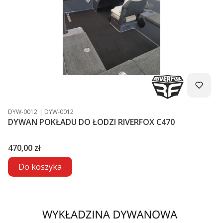
Kod produktu
Kod producenta
DYW-0012
DYW-0012
DYWAN POKŁADU DO ŁODZI RIVERFOX C470
Cena
470,00 zł
Do koszyka