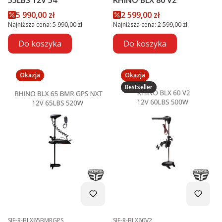
Cena promocyjna
Cena promocyjna
5 990,00 zł
2 599,00 zł
Najniższa cena:
5 990,00 zł
Najniższa cena:
2 599,00 zł
Do koszyka
Do koszyka
Okazja
Okazja
Bestseller
Kod produktu
Kod produktu
SIE-R-BLX65BMRGPS
SIE-R-BLX60V2