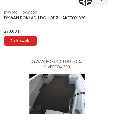
Kod produktu
Kod producenta
DYW-0001
DYW-0001
DYWAN POKŁADU DO ŁODZI LAKEFOX 320
Cena
270,00 zł
Do koszyka