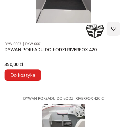
Kod produktu
Kod producenta
DYW-0003
DYW-0001
DYWAN POKŁADU DO ŁODZI RIVERFOX 420
Cena
350,00 zł
Do koszyka