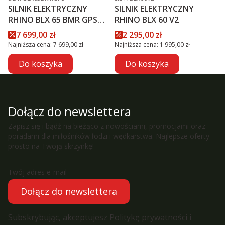
SILNIK ELEKTRYCZNY
SILNIK ELEKTRYCZNY
RHINO BLX 65 BMR GPS
RHINO BLX 60 V2
NXT
Cena promocyjna
Cena promocyjna
7 699,00 zł
2 295,00 zł
Najniższa cena:
7 699,00 zł
Najniższa cena:
1 995,00 zł
Do koszyka
Do koszyka
Dołącz do newslettera
Zapisz się i bądź na bieżąco z nowościami, promocjami oraz
poradami dla miłośników łodzi i wędkarstwa. Najlepsze oferty
prosto na Twoją skrzynkę!
Twój adres e-mail
Dołącz do newslettera
Subskrybując, akceptujesz Politykę prywatności i