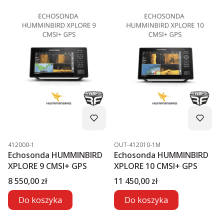
Kod produktu
Kod produktu
412000-1
OUT-412010-1M
Echosonda HUMMINBIRD
Echosonda HUMMINBIRD
XPLORE 9 CMSI+ GPS
XPLORE 10 CMSI+ GPS
Cena
Cena
8 550,00 zł
11 450,00 zł
Do koszyka
Do koszyka