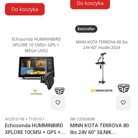
Do koszyka
Do koszyka
Bestseller
Kod produktu
Kod produktu
412010-1M + 710310-1
MK-1358380M
Echosonda HUMMINBIRD
MINN KOTA TERROVA 80
XPLORE 10CMSI + GPS +
lbs 24V 60" SILNIK