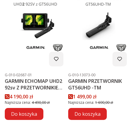
Kod produktu
Kod produktu
G-010-02687-01
G-010-13073-00
GARMIN ECHOMAP UHD2
GARMIN PRZETWORNIK
92sv Z PRZETWORNIKIEM
GT56UHD -TM
GT56UHD-TM PROMOCJA
Cena promocyjna
Cena promocyjna
4 190,00 zł
1 499,00 zł
Najniższa cena:
4 490,00 zł
Najniższa cena:
1 690,00 zł
Do koszyka
Do koszyka