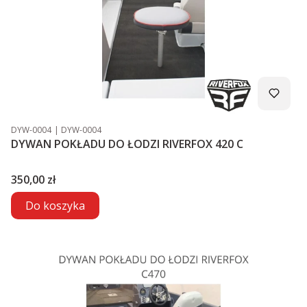
Kod produktu
Kod producenta
DYW-0004
DYW-0004
DYWAN POKŁADU DO ŁODZI RIVERFOX 420 C
Cena
350,00 zł
Do koszyka