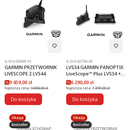
Kod produktu
Kod produktu
G-010-03899-10
G-010-02706-00
GARMIN PRZETWORNIK
LVS34 GARMIN PANOPTIX
LIVESCOPE 2 LVS44
LiveScope™ Plus LVS34 +
MODUŁ GLS 10™
Cena promocyjna
Cena promocyjna
9 459,00 zł
6 290,00 zł
PROMOCJA
Najniższa cena:
9 696,00 zł
Najniższa cena:
7 399,00 zł
Do koszyka
Do koszyka
Okazja
Okazja
Bestseller
Bestseller