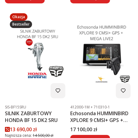
Okazja
Bestseller
Kod produktu
Kod produktu
SIS-BF15SRU
412000-1M + 710310-1
SILNIK ZABURTOWY
Echosonda HUMMINBIRD
HONDA BF 15 DK2 SRU
XPLORE 9 CMSI+ GPS +
MEGA LIVE2
Cena promocyjna
Cena
13 690,00 zł
17 100,00 zł
Najniższa cena:
14 500,00 zł