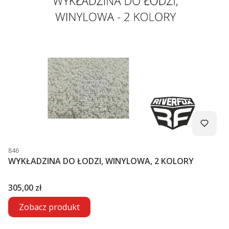
Kod produktu
846
WYKŁADZINA DO ŁODZI, WINYLOWA, 2 KOLORY
Cena
305,00 zł
Zobacz produkt