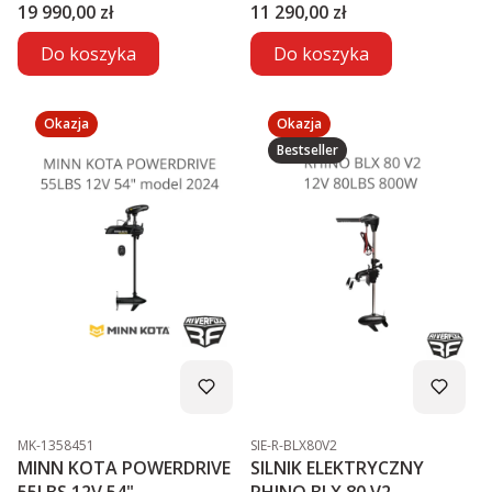
MEGA LIVE2
ELEKTRYCZNY
Cena
Cena
19 990,00 zł
11 290,00 zł
Do koszyka
Do koszyka
Okazja
Okazja
Bestseller
Kod produktu
Kod produktu
MK-1358451
SIE-R-BLX80V2
MINN KOTA POWERDRIVE
SILNIK ELEKTRYCZNY
55LBS 12V 54"
RHINO BLX 80 V2