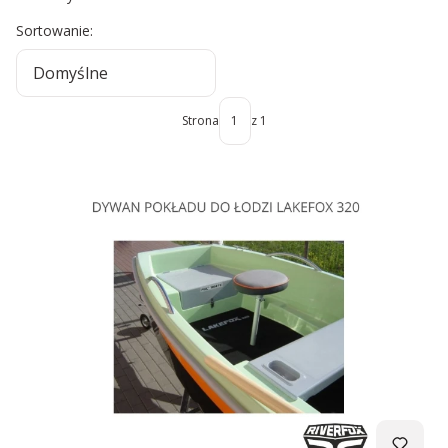
Lista produktów
Sortowanie:
Domyślne
Strona
z 1