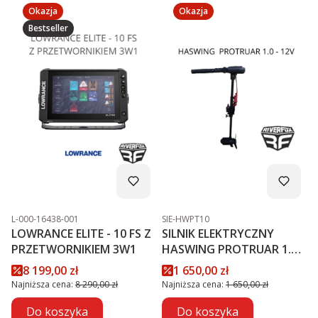
Okazja
Okazja
Bestseller
Kod produktu
Kod produktu
L-000-16438-001
SIE-HWPT10
LOWRANCE ELITE - 10 FS Z
SILNIK ELEKTRYCZNY
PRZETWORNIKIEM 3W1
HASWING PROTRUAR 1.0 -
12V
Cena promocyjna
Cena promocyjna
8 199,00 zł
1 650,00 zł
Najniższa cena:
8 290,00 zł
Najniższa cena:
1 650,00 zł
Do koszyka
Do koszyka