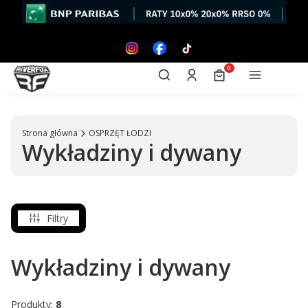
Otwórz wyszukiwarkę
Produkty w koszyk
Szukaj
Zaloguj się
Koszyk
Menu
Strona główna
OSPRZĘT ŁODZI
Wykładziny i dywany
Filtry
Wykładziny i dywany
Produkty:
8