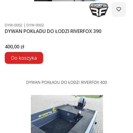
Kod produktu
Kod producenta
DYW-0002
DYW-0002
DYWAN POKŁADU DO ŁODZI RIVERFOX 390
Cena
400,00 zł
Do koszyka