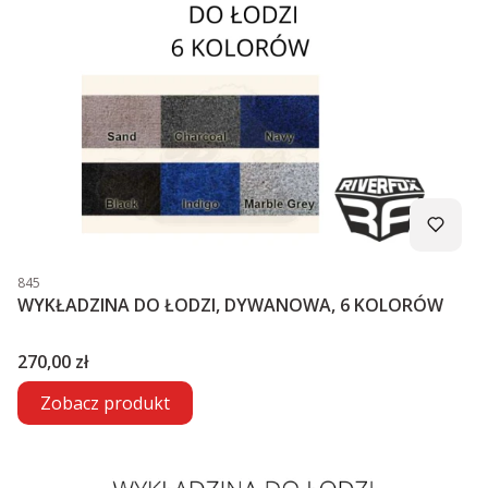
Kod produktu
845
WYKŁADZINA DO ŁODZI, DYWANOWA, 6 KOLORÓW
Cena
270,00 zł
Zobacz produkt