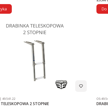
zyka
Do 
Kod producenta
Kod pro
49.541.22
OS-49.5
 TELESKOPOWA 2 STOPNIE
DRABI