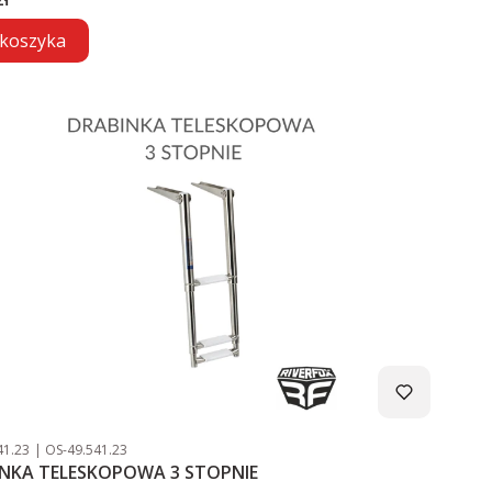
koszyka
duktu
Kod producenta
41.23
OS-49.541.23
NKA TELESKOPOWA 3 STOPNIE