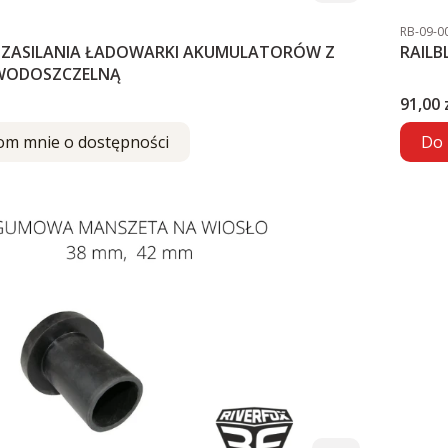
Kod pro
RB-09-0
ZASILANIA ŁADOWARKI AKUMULATORÓW Z
RAIL
WODOSZCZELNĄ
Cena
91,00 
om mnie o dostępności
Do 