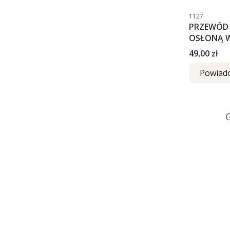
Kod produktu
1127
PRZEWÓD 
OSŁONĄ 
Cena
49,00 zł
Powiad