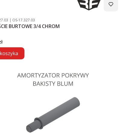
duktu
Kod producenta
27.03
OS-17.327.03
ŚCIE BURTOWE 3/4 CHROM
zł
koszyka