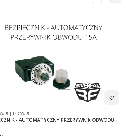
duktu
Kod producenta
33.15
14.733.15
IECZNIK - AUTOMATYCZNY PRZERYWNIK OBWODU
zł