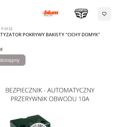
duktu
Kod producenta
P-0132
TYZATOR POKRYWY BAKISTY "CICHY DOMYK"
zł
dostępny