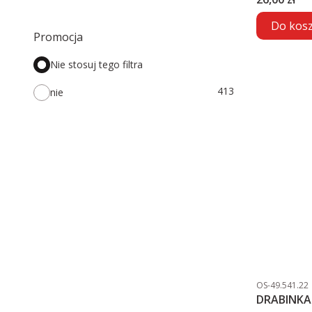
Do kos
Promocja
Nie stosuj tego filtra
413
nie
Kod produktu
OS-49.541.22
DRABINKA