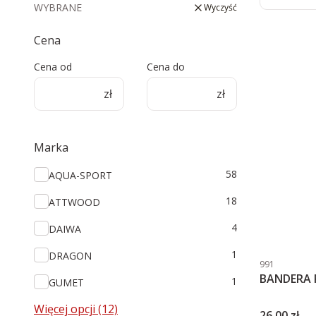
WYBRANE
Wyczyść
Cena
Cena od
Cena do
zł
zł
Marka
Marka
58
AQUA-SPORT
18
ATTWOOD
4
DAIWA
1
DRAGON
Kod produktu
991
BANDERA P
1
GUMET
Więcej opcji (12)
Cena
26,00 zł