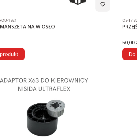
Kod producenta
Kod pro
AQU-1921
OS-17.3
MANSZETA NA WIOSŁO
PRZEJ
Cena
50,00 
 produkt
Do 