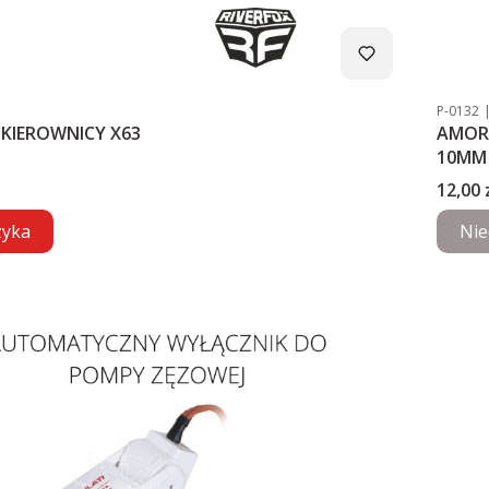
Kod pro
P-0132
KIEROWNICY X63
AMOR
10MM
Cena
12,00 
zyka
Nie