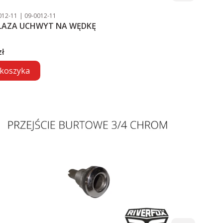
duktu
Kod producenta
012-11
09-0012-11
BLAZA UCHWYT NA WĘDKĘ
zł
koszyka