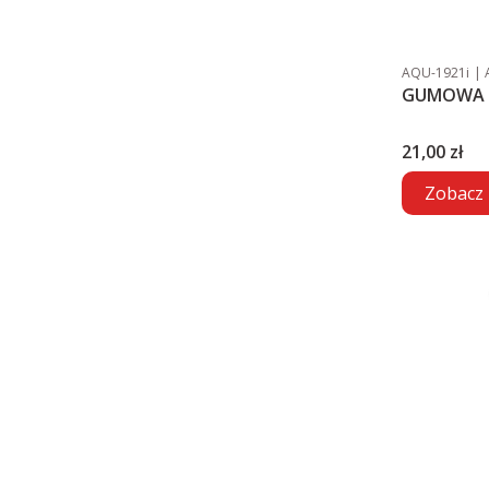
Kod produktu
AQU-1921i
GUMOWA 
Cena
21,00 zł
Zobacz