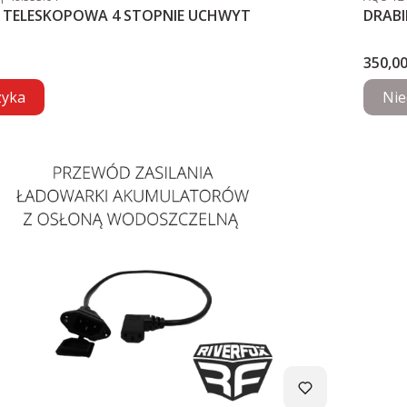
 TELESKOPOWA 4 STOPNIE UCHWYT
DRABI
Cena
350,00
zyka
Nie