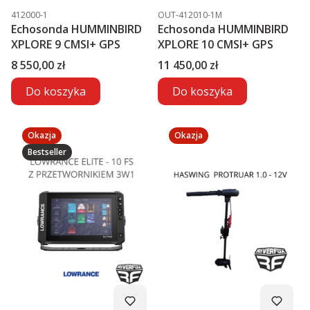
Kod produktu
Kod produktu
412000-1
OUT-412010-1M
Echosonda HUMMINBIRD
Echosonda HUMMINBIRD
XPLORE 9 CMSI+ GPS
XPLORE 10 CMSI+ GPS
Cena
Cena
8 550,00 zł
11 450,00 zł
Do koszyka
Do koszyka
Okazja
Okazja
Bestseller