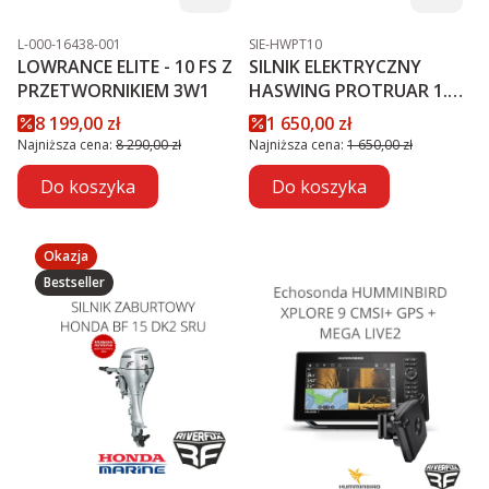
Kod produktu
Kod produktu
L-000-16438-001
SIE-HWPT10
LOWRANCE ELITE - 10 FS Z
SILNIK ELEKTRYCZNY
PRZETWORNIKIEM 3W1
HASWING PROTRUAR 1.0 -
12V
Cena promocyjna
Cena promocyjna
8 199,00 zł
1 650,00 zł
Najniższa cena:
8 290,00 zł
Najniższa cena:
1 650,00 zł
Do koszyka
Do koszyka
Okazja
Bestseller