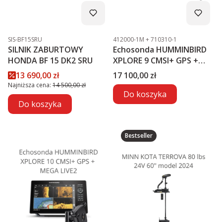
Kod produktu
Kod produktu
SIS-BF15SRU
412000-1M + 710310-1
SILNIK ZABURTOWY
Echosonda HUMMINBIRD
HONDA BF 15 DK2 SRU
XPLORE 9 CMSI+ GPS +
MEGA LIVE2
Cena promocyjna
Cena
13 690,00 zł
17 100,00 zł
Najniższa cena:
14 500,00 zł
Do koszyka
Do koszyka
Bestseller