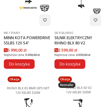
Kod produktu
Kod produktu
MK-1358451
SIE-R-BLX80V2
MINN KOTA POWERDRIVE
SILNIK ELEKTRYCZNY
55LBS 12V 54"
RHINO BLX 80 V2
Cena promocyjna
Cena promocyjna
5 990,00 zł
2 599,00 zł
Najniższa cena:
5 990,00 zł
Najniższa cena:
2 599,00 zł
Do koszyka
Do koszyka
Okazja
Okazja
Bestseller