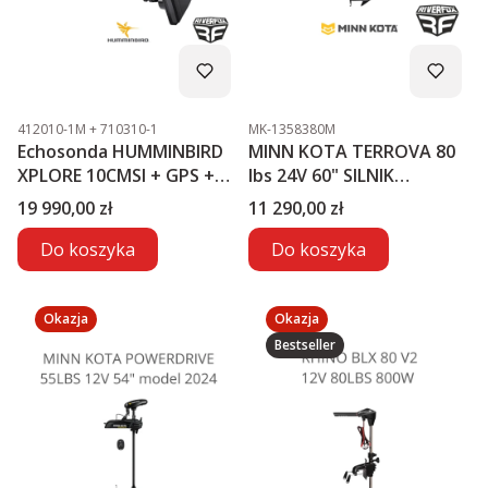
Kod produktu
Kod produktu
412010-1M + 710310-1
MK-1358380M
Echosonda HUMMINBIRD
MINN KOTA TERROVA 80
XPLORE 10CMSI + GPS +
lbs 24V 60" SILNIK
MEGA LIVE2
ELEKTRYCZNY
Cena
Cena
19 990,00 zł
11 290,00 zł
Do koszyka
Do koszyka
Okazja
Okazja
Bestseller