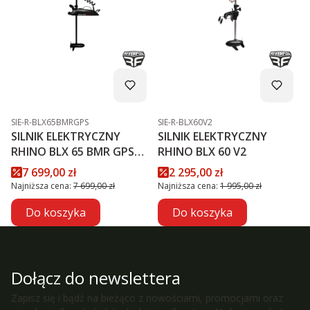
Kod produktu
Kod produktu
SIE-R-BLX65BMRGPS
SIE-R-BLX60V2
SILNIK ELEKTRYCZNY
SILNIK ELEKTRYCZNY
RHINO BLX 65 BMR GPS
RHINO BLX 60 V2
NXT
Cena promocyjna
Cena promocyjna
7 699,00 zł
2 295,00 zł
Najniższa cena:
7 699,00 zł
Najniższa cena:
1 995,00 zł
Do koszyka
Do koszyka
Dołącz do newslettera
Zapisz się i bądź na bieżąco z nowościami, promocjami oraz