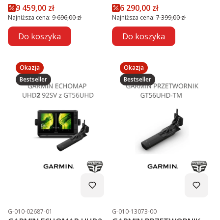
MODUŁ GLS 10™
Cena promocyjna
Cena promocyjna
9 459,00 zł
6 290,00 zł
PROMOCJA
Najniższa cena:
9 696,00 zł
Najniższa cena:
7 399,00 zł
Do koszyka
Do koszyka
Okazja
Okazja
Bestseller
Bestseller
Kod produktu
Kod produktu
G-010-02687-01
G-010-13073-00