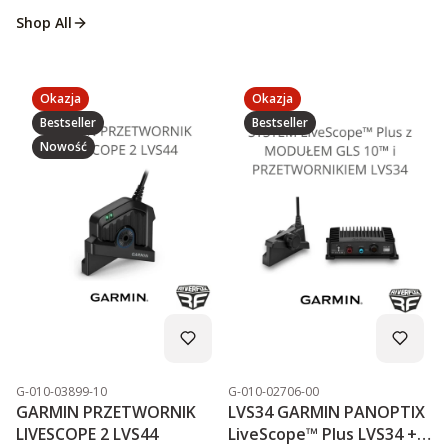
Garmin ActiveCaptain
Shop All
Czytaj całość
Okazja
Okazja
Bestseller
Bestseller
echosonda wędkarska garmin
garmin
Nowość
mapy garmin navionics
mapy garmin navionics vision
aplikacja activecaptain
garmin aplikacja activecaptain
garmin activecaptain
aplikacja active captain
garmin active captain
garmin echosondy
Kod produktu
Kod produktu
G-010-03899-10
G-010-02706-00
GARMIN PRZETWORNIK
LVS34 GARMIN PANOPTIX
LIVESCOPE 2 LVS44
LiveScope™ Plus LVS34 +