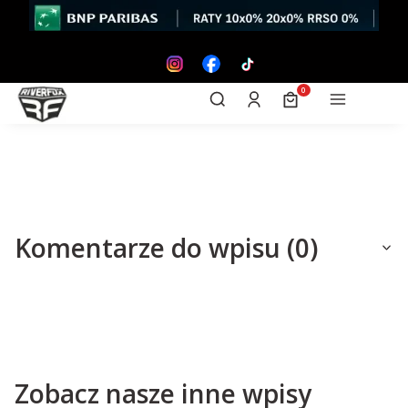
Otwórz wyszukiwarkę
Produkty w koszyk
Szukaj
Zaloguj się
Koszyk
Menu
Komentarze do wpisu (0)
Zobacz nasze inne wpisy