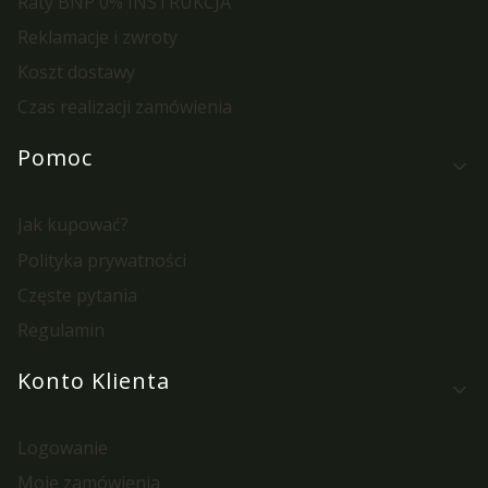
Raty BNP 0% INSTRUKCJA
Reklamacje i zwroty
Koszt dostawy
Czas realizacji zamówienia
Pomoc
Jak kupować?
Polityka prywatności
Częste pytania
Regulamin
Konto Klienta
Logowanie
Moje zamówienia