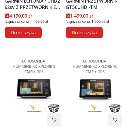
GARMIN ECHOMAP UHD2
GARMIN PRZETWORNIK
92sv Z PRZETWORNIKIEM
GT56UHD -TM
GT56UHD-TM PROMOCJA
Cena promocyjna
Cena promocyjna
4 190,00 zł
1 499,00 zł
Najniższa cena:
4 490,00 zł
Najniższa cena:
1 690,00 zł
Do koszyka
Do koszyka