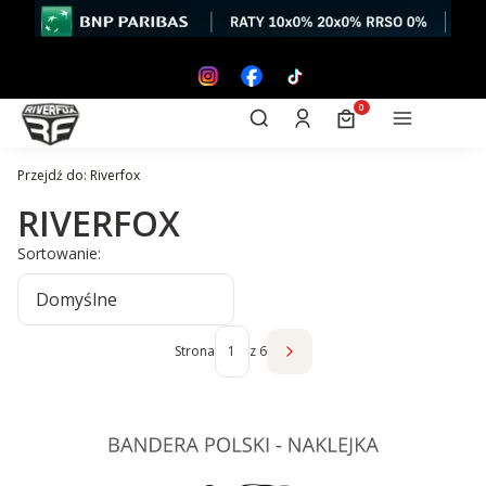
Otwórz wyszukiwarkę
Produkty w koszyk
Szukaj
Zaloguj się
Koszyk
Menu
Przejdź do:
Riverfox
RIVERFOX
Lista produktów
Sortowanie:
Domyślne
Strona
z 6
Następne produkty