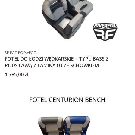
Kod produktu
RF-FOT-POD.+FOT.
FOTEL DO ŁODZI WĘDKARSKIEJ - TYPU BASS Z
PODSTAWĄ Z LAMINATU ZE SCHOWKIEM
Cena
1 785,00 zł