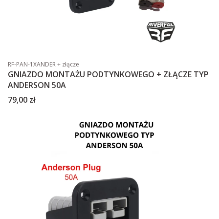
Kod produktu
RF-PAN-1XANDER + złącze
GNIAZDO MONTAŻU PODTYNKOWEGO + ZŁĄCZE TYP
ANDERSON 50A
Cena
79,00 zł