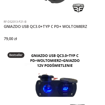
Kod produktu
RF-DS2013-P21-B
GNIAZDO USB QC3.0+TYP C PD+ WOLTOMIERZ
Cena
79,00 zł
Bestseller