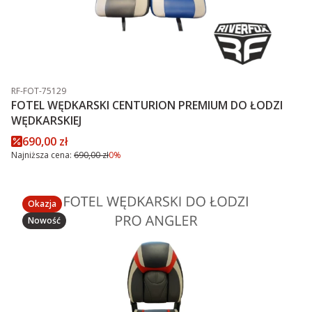
Kod produktu
RF-FOT-75129
FOTEL WĘDKARSKI CENTURION PREMIUM DO ŁODZI
WĘDKARSKIEJ
Cena promocyjna
690,00 zł
Najniższa cena:
690,00 zł
0%
Okazja
Nowość