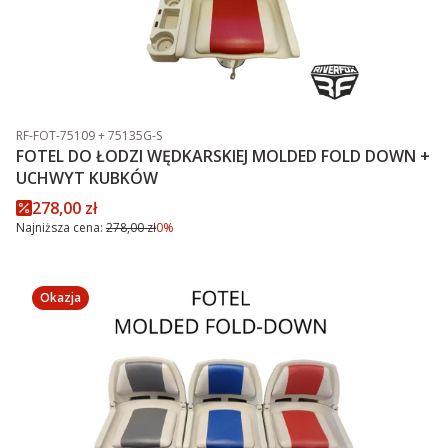
Kod produktu
RF-FOT-75109 + 75135G-S
FOTEL DO ŁODZI WĘDKARSKIEJ MOLDED FOLD DOWN +
UCHWYT KUBKÓW
Cena promocyjna
278,00 zł
Najniższa cena:
278,00 zł
0%
Okazja