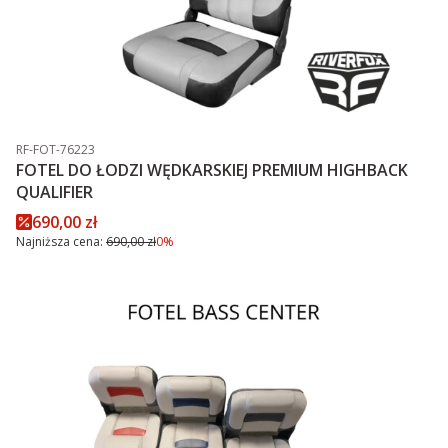
Kod produktu
RF-FOT-76223
FOTEL DO ŁODZI WĘDKARSKIEJ PREMIUM HIGHBACK
QUALIFIER
Cena promocyjna
690,00 zł
Najniższa cena:
690,00 zł
0%