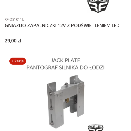
Kod produktu
RF-DS1011L
GNIAZDO ZAPALNICZKI 12V Z PODŚWIETLENIEM LED
Cena
29,00 zł
Okazja