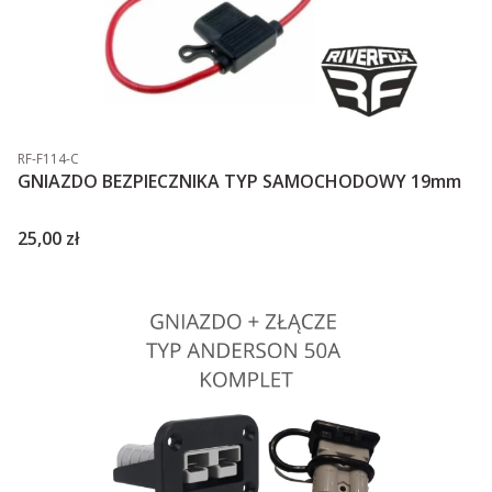
Kod produktu
RF-F114-C
GNIAZDO BEZPIECZNIKA TYP SAMOCHODOWY 19mm
Cena
25,00 zł