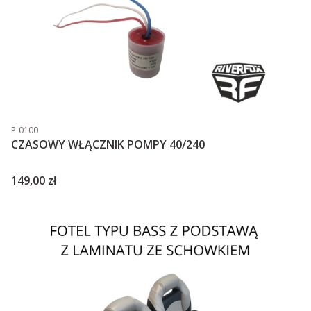
Kod produktu
P-0100
CZASOWY WŁĄCZNIK POMPY 40/240
Cena
149,00 zł