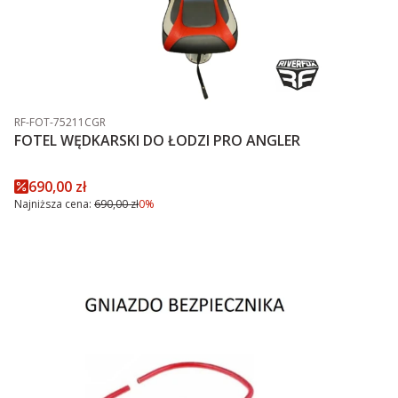
Kod produktu
RF-FOT-75211CGR
FOTEL WĘDKARSKI DO ŁODZI PRO ANGLER
Cena promocyjna
690,00 zł
Najniższa cena:
690,00 zł
0%