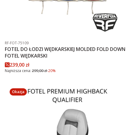
Kod produktu
RF-FOT-75109
FOTEL DO ŁODZI WĘDKARSKIEJ MOLDED FOLD DOWN
FOTEL WĘDKARSKI
Cena promocyjna
239,00 zł
Najniższa cena:
299,00 zł
-20%
Okazja