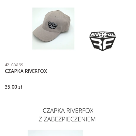
Kod produktu
4210/4199
CZAPKA RIVERFOX
Cena
35,00 zł