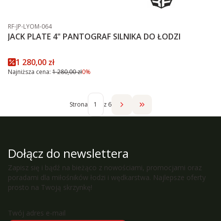
Kod produktu
RF-JP-LYOM-064
JACK PLATE 4" PANTOGRAF SILNIKA DO ŁODZI
Cena promocyjna
1 280,00 zł
Najniższa cena:
1 280,00 zł
0%
Strona
z 6
Przejdź do ostatniej str
Dołącz do newslettera
Zapisz się i bądź na bieżąco z nowościami, promocjami oraz
poradami dla miłośników łodzi i wędkarstwa. Najlepsze oferty
prosto na Twoją skrzynkę!
Twój adres e-mail