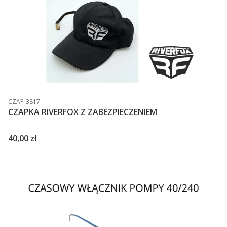
Kod produktu
CZAP-3817
CZAPKA RIVERFOX Z ZABEZPIECZENIEM
Cena
40,00 zł