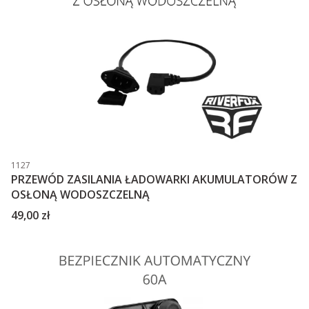
Kod produktu
1127
PRZEWÓD ZASILANIA ŁADOWARKI AKUMULATORÓW Z
OSŁONĄ WODOSZCZELNĄ
Cena
49,00 zł