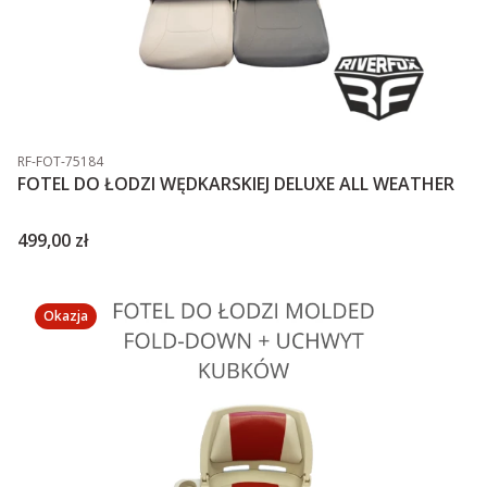
Kod produktu
RF-FOT-75184
FOTEL DO ŁODZI WĘDKARSKIEJ DELUXE ALL WEATHER
Cena
499,00 zł
Okazja