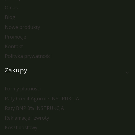
O nas
Blog
Nowe produkty
Promocje
Kontakt
Polityka prywatności
Zakupy
Formy płatności
Raty Credit Agricole INSTRUKCJA
Raty BNP 0% INSTRUKCJA
Reklamacje i zwroty
Koszt dostawy