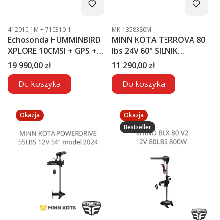
Kod produktu
Kod produktu
412010-1M + 710310-1
MK-1358380M
Echosonda HUMMINBIRD
MINN KOTA TERROVA 80
XPLORE 10CMSI + GPS +
lbs 24V 60" SILNIK
MEGA LIVE2
ELEKTRYCZNY
Cena
Cena
19 990,00 zł
11 290,00 zł
Do koszyka
Do koszyka
Okazja
Okazja
Bestseller