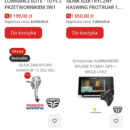
LOWRANCE ELITE - 10 FS Z
SILNIK ELEKTRYCZNY
PRZETWORNIKIEM 3W1
HASWING PROTRUAR 1.0 -
12V
Cena promocyjna
Cena promocyjna
8 199,00 zł
1 650,00 zł
Najniższa cena:
8 290,00 zł
Najniższa cena:
1 650,00 zł
Do koszyka
Do koszyka
Okazja
Bestseller