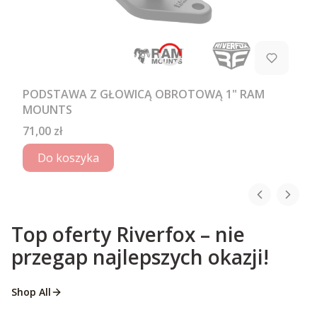
PODSTAWA Z GŁOWICĄ OBROTOWĄ 1" RAM
MOUNTS
Cena
71,00 zł
Do koszyka
Top oferty Riverfox – nie
przegap najlepszych okazji!
Shop All