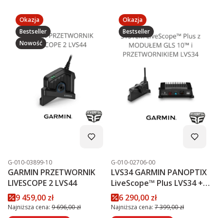
Okazja
Okazja
Bestseller
Bestseller
Nowość
Kod produktu
Kod produktu
G-010-03899-10
G-010-02706-00
GARMIN PRZETWORNIK
LVS34 GARMIN PANOPTIX
LIVESCOPE 2 LVS44
LiveScope™ Plus LVS34 +
MODUŁ GLS 10™
Cena promocyjna
Cena promocyjna
9 459,00 zł
6 290,00 zł
PROMOCJA
Najniższa cena:
9 696,00 zł
Najniższa cena:
7 399,00 zł