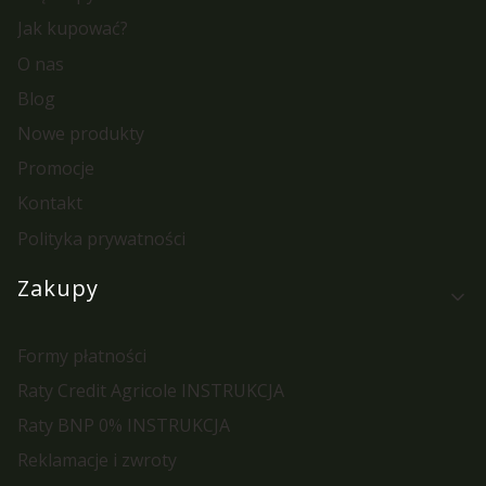
Jak kupować?
O nas
Blog
Nowe produkty
Promocje
Kontakt
Polityka prywatności
Zakupy
Formy płatności
Raty Credit Agricole INSTRUKCJA
Raty BNP 0% INSTRUKCJA
Reklamacje i zwroty