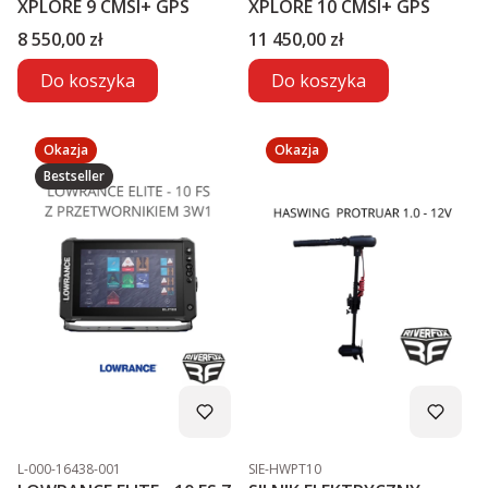
XPLORE 9 CMSI+ GPS
XPLORE 10 CMSI+ GPS
Cena
Cena
8 550,00 zł
11 450,00 zł
Do koszyka
Do koszyka
Okazja
Okazja
Bestseller
Kod produktu
Kod produktu
L-000-16438-001
SIE-HWPT10