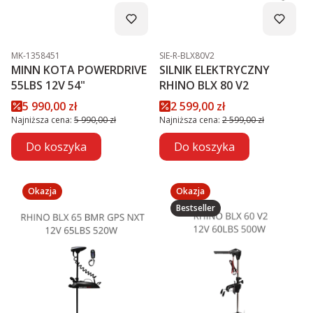
Kod produktu
Kod produktu
MK-1358451
SIE-R-BLX80V2
MINN KOTA POWERDRIVE
SILNIK ELEKTRYCZNY
55LBS 12V 54"
RHINO BLX 80 V2
Cena promocyjna
Cena promocyjna
5 990,00 zł
2 599,00 zł
Najniższa cena:
5 990,00 zł
Najniższa cena:
2 599,00 zł
Do koszyka
Do koszyka
Okazja
Okazja
Bestseller