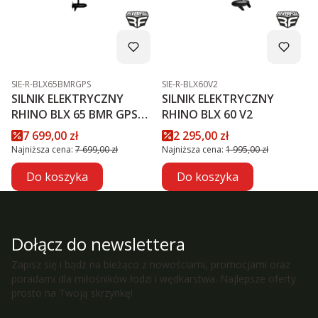
Kod produktu
Kod produktu
SIE-R-BLX65BMRGPS
SIE-R-BLX60V2
SILNIK ELEKTRYCZNY
SILNIK ELEKTRYCZNY
RHINO BLX 65 BMR GPS
RHINO BLX 60 V2
NXT
Cena promocyjna
Cena promocyjna
7 699,00 zł
2 295,00 zł
Najniższa cena:
7 699,00 zł
Najniższa cena:
1 995,00 zł
Do koszyka
Do koszyka
Dołącz do newslettera
Zapisz się i bądź na bieżąco z nowościami, promocjami oraz
poradami dla miłośników łodzi i wędkarstwa. Najlepsze oferty
prosto na Twoją skrzynkę!