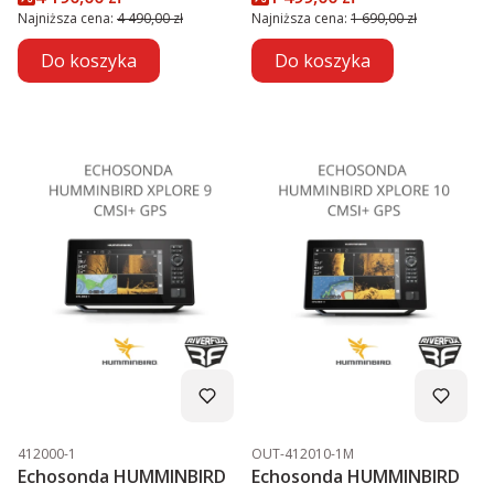
Najniższa cena:
4 490,00 zł
Najniższa cena:
1 690,00 zł
Do koszyka
Do koszyka
Kod produktu
Kod produktu
412000-1
OUT-412010-1M
Echosonda HUMMINBIRD
Echosonda HUMMINBIRD