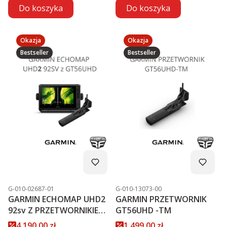
Do koszyka
Do koszyka
Okazja
Okazja
Bestseller
Bestseller
Kod produktu
Kod produktu
G-010-02687-01
G-010-13073-00
GARMIN ECHOMAP UHD2
GARMIN PRZETWORNIK
92sv Z PRZETWORNIKIEM
GT56UHD -TM
GT56UHD-TM PROMOCJA
Cena promocyjna
Cena promocyjna
4 190,00 zł
1 499,00 zł