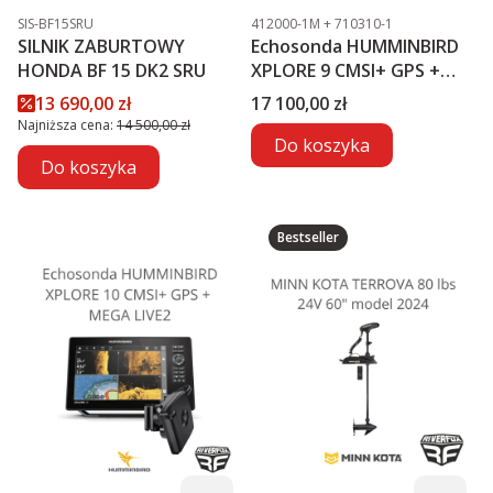
Kod produktu
Kod produktu
SIS-BF15SRU
412000-1M + 710310-1
SILNIK ZABURTOWY
Echosonda HUMMINBIRD
HONDA BF 15 DK2 SRU
XPLORE 9 CMSI+ GPS +
MEGA LIVE2
Cena promocyjna
Cena
13 690,00 zł
17 100,00 zł
Najniższa cena:
14 500,00 zł
Do koszyka
Do koszyka
Bestseller