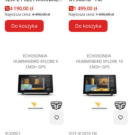
GT56UHD-TM PROMOCJA
Cena promocyjna
Cena promocyjna
4 190,00 zł
1 499,00 zł
Najniższa cena:
4 490,00 zł
Najniższa cena:
1 690,00 zł
Do koszyka
Do koszyka
Kod produktu
Kod produktu
412000-1
OUT-412010-1M