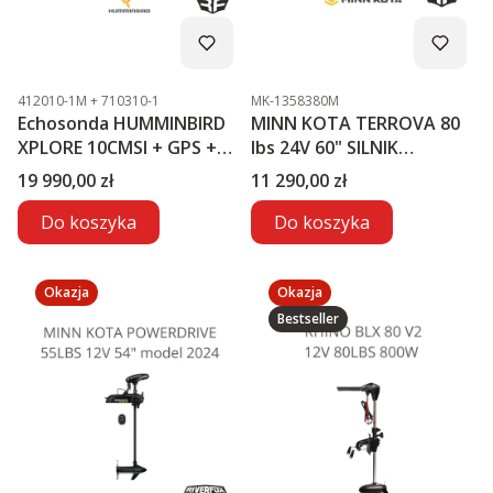
Kod produktu
Kod produktu
412010-1M + 710310-1
MK-1358380M
Echosonda HUMMINBIRD
MINN KOTA TERROVA 80
XPLORE 10CMSI + GPS +
lbs 24V 60" SILNIK
MEGA LIVE2
ELEKTRYCZNY
Cena
Cena
19 990,00 zł
11 290,00 zł
Do koszyka
Do koszyka
Okazja
Okazja
Bestseller