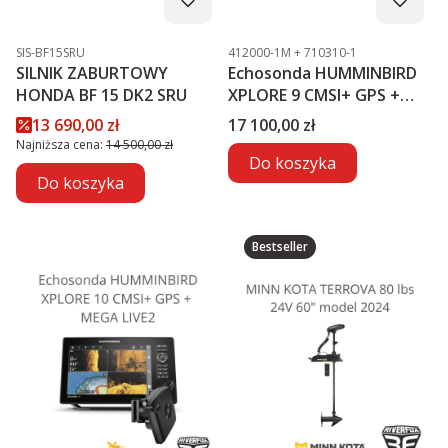
Kod produktu
Kod produktu
SIS-BF15SRU
412000-1M + 710310-1
SILNIK ZABURTOWY
Echosonda HUMMINBIRD
HONDA BF 15 DK2 SRU
XPLORE 9 CMSI+ GPS +
MEGA LIVE2
Cena promocyjna
Cena
13 690,00 zł
17 100,00 zł
Najniższa cena:
14 500,00 zł
Do koszyka
Do koszyka
Bestseller