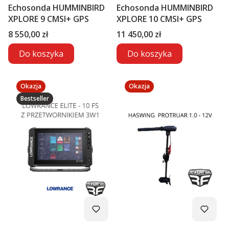
Echosonda HUMMINBIRD
Echosonda HUMMINBIRD
XPLORE 9 CMSI+ GPS
XPLORE 10 CMSI+ GPS
Cena
Cena
8 550,00 zł
11 450,00 zł
Do koszyka
Do koszyka
Okazja
Okazja
Bestseller