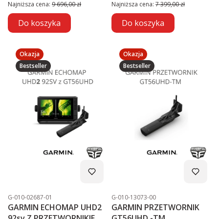
PROMOCJA
Najniższa cena:
9 696,00 zł
Najniższa cena:
7 399,00 zł
Do koszyka
Do koszyka
Okazja
Okazja
Bestseller
Bestseller
Kod produktu
Kod produktu
G-010-02687-01
G-010-13073-00
GARMIN ECHOMAP UHD2
GARMIN PRZETWORNIK
92sv Z PRZETWORNIKIEM
GT56UHD -TM