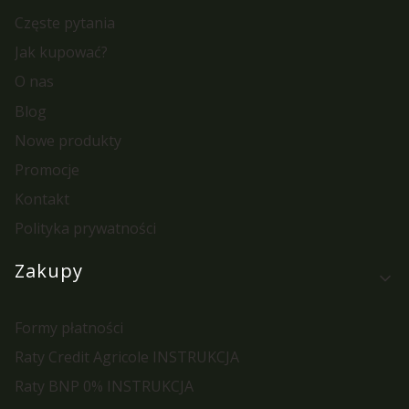
Częste pytania
Jak kupować?
O nas
Blog
Nowe produkty
Promocje
Kontakt
Polityka prywatności
Zakupy
Formy płatności
Raty Credit Agricole INSTRUKCJA
Raty BNP 0% INSTRUKCJA