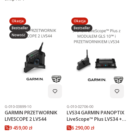
Okazja
Okazja
Bestseller
Bestseller
Nowość
Kod produktu
Kod produktu
G-010-03899-10
G-010-02706-00
GARMIN PRZETWORNIK
LVS34 GARMIN PANOPTIX
LIVESCOPE 2 LVS44
LiveScope™ Plus LVS34 +
MODUŁ GLS 10™
Cena promocyjna
Cena promocyjna
9 459,00 zł
6 290,00 zł