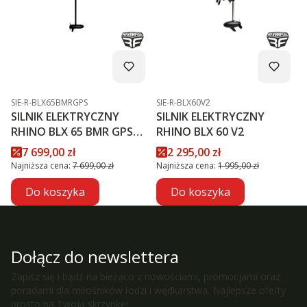
Kod produktu
Kod produktu
SIE-R-BLX65BMRGPS
SIE-R-BLX60V2
SILNIK ELEKTRYCZNY
SILNIK ELEKTRYCZNY
RHINO BLX 65 BMR GPS
RHINO BLX 60 V2
NXT
Cena promocyjna
Cena promocyjna
7 699,00 zł
2 295,00 zł
Najniższa cena:
7 699,00 zł
Najniższa cena:
1 995,00 zł
Do koszyka
Do koszyka
Dołącz do newslettera
Zapisz się i bądź na bieżąco z nowościami, promocjami oraz
poradami dla miłośników łodzi i wędkarstwa. Najlepsze oferty
prosto na Twoją skrzynkę!