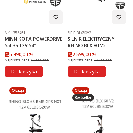
Kod produktu
Kod produktu
MK-1358451
SIE-R-BLX80V2
MINN KOTA POWERDRIVE
SILNIK ELEKTRYCZNY
55LBS 12V 54"
RHINO BLX 80 V2
Cena promocyjna
Cena promocyjna
5 990,00 zł
2 599,00 zł
Najniższa cena:
5 990,00 zł
Najniższa cena:
2 599,00 zł
Do koszyka
Do koszyka
Okazja
Okazja
Bestseller