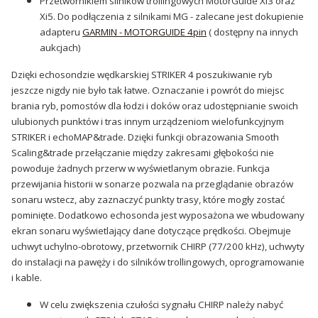
Przetwornikiem silników trollingowych MotorGuide Xi3 oraz
Xi5. Do podłączenia z silnikami MG - zalecane jest dokupienie
adapteru
GARMIN - MOTORGUIDE 4pin
( dostępny na innych
aukcjach)
Dzięki echosondzie wędkarskiej STRIKER 4 poszukiwanie ryb
jeszcze nigdy nie było tak łatwe. Oznaczanie i powrót do miejsc
brania ryb, pomostów dla łodzi i doków oraz udostępnianie swoich
ulubionych punktów i tras innym urządzeniom wielofunkcyjnym
STRIKER i echoMAP&trade. Dzięki funkcji obrazowania Smooth
Scaling&trade przełączanie między zakresami głębokości nie
powoduje żadnych przerw w wyświetlanym obrazie. Funkcja
przewijania historii w sonarze pozwala na przeglądanie obrazów
sonaru wstecz, aby zaznaczyć punkty trasy, które mogły zostać
pominięte. Dodatkowo echosonda jest wyposażona we wbudowany
ekran sonaru wyświetlający dane dotyczące prędkości. Obejmuje
uchwyt uchylno-obrotowy, przetwornik CHIRP (77/200 kHz), uchwyty
do instalacji na pawęży i do silników trollingowych, oprogramowanie
i kable.
W celu zwiększenia czułości sygnału CHIRP należy nabyć