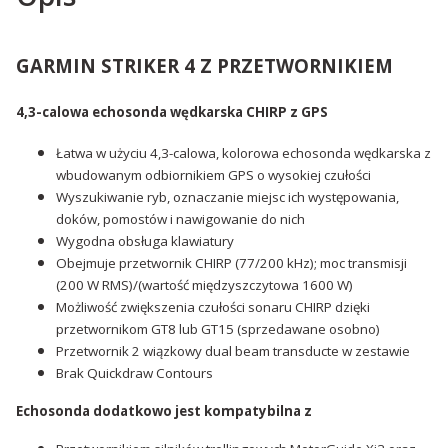
GARMIN STRIKER 4 Z PRZETWORNIKIEM
4,3-calowa echosonda wędkarska CHIRP z GPS
Łatwa w użyciu 4,3-calowa, kolorowa echosonda wędkarska z
wbudowanym odbiornikiem GPS o wysokiej czułości
Wyszukiwanie ryb, oznaczanie miejsc ich występowania,
doków, pomostów i nawigowanie do nich
Wygodna obsługa klawiatury
Obejmuje przetwornik CHIRP (77/200 kHz); moc transmisji
(200 W RMS)/(wartość międzyszczytowa 1600 W)
Możliwość zwiększenia czułości sonaru CHIRP dzięki
przetwornikom GT8 lub GT15 (sprzedawane osobno)
Przetwornik 2 wiązkowy dual beam transducte w zestawie
Brak
Quickdraw Contours
Echosonda dodatkowo jest kompatybilna z