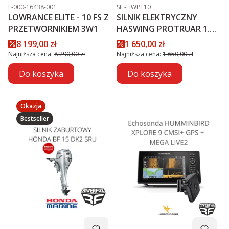
Kod produktu
Kod produktu
L-000-16438-001
SIE-HWPT10
LOWRANCE ELITE - 10 FS Z
SILNIK ELEKTRYCZNY
PRZETWORNIKIEM 3W1
HASWING PROTRUAR 1.0 -
12V
Cena promocyjna
Cena promocyjna
8 199,00 zł
1 650,00 zł
Najniższa cena:
8 290,00 zł
Najniższa cena:
1 650,00 zł
Do koszyka
Do koszyka
Okazja
Bestseller