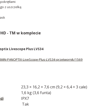
pokrętłami
o z uszczelką
zask
HD - TM w komplecie
optix Livescope Plus LVS34
/GARMIN-PANOPTIX-LiveScope-Plus-LVS34-przetwornik/1569
23,3 × 16,2 × 7,6 cm (9,2 × 6,4 × 3 cale)
1,6 kg (3,6 funta)
ci
IPX7
Tak