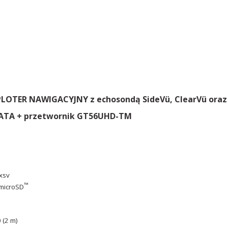
LOTER NAWIGACYJNY z echosondą SideVü, ClearVü oraz 
TA + przetwornik GT56UHD-TM
xsv
™
 microSD
 (2 m)