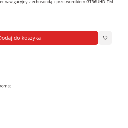
r nawigacyjny z echosondą z przetwornikiem GT56UHD-TM
Dodaj do koszyka
zkomat