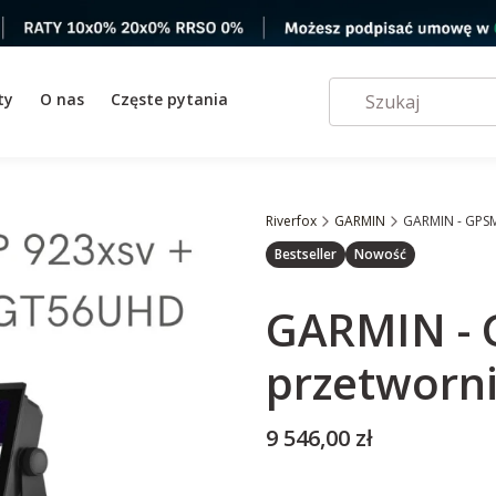
ty
O nas
Częste pytania
Riverfox
GARMIN
GARMIN - GPS
Etykiety
Bestseller
Nowość
GARMIN - 
przetworn
Cena
9 546,00 zł