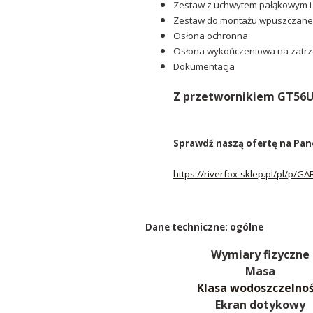
Zestaw z uchwytem pałąkowym i 
Zestaw do montażu wpuszczaneg
Osłona ochronna
Osłona wykończeniowa na zatr
Dokumentacja
Z przetwornikiem GT56U
Sprawdź naszą ofertę na Pan
https://riverfox-sklep.pl/pl/p
Dane techniczne: ogólne
Wymiary fizyczne
Masa
Klasa wodoszczelnoś
Ekran dotykowy