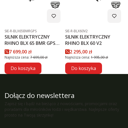
Kod produktu
Kod produktu
SIE-R-BLX65BMRGPS
SIE-R-BLX60V2
SILNIK ELEKTRYCZNY
SILNIK ELEKTRYCZNY
RHINO BLX 65 BMR GPS
RHINO BLX 60 V2
NXT
Cena promocyjna
Cena promocyjna
7 699,00 zł
2 295,00 zł
Najniższa cena:
7 699,00 zł
Najniższa cena:
1 995,00 zł
Do koszyka
Do koszyka
Dołącz do newslettera
Zapisz się i bądź na bieżąco z nowościami, promocjami oraz
poradami dla miłośników łodzi i wędkarstwa. Najlepsze oferty
prosto na Twoją skrzynkę!