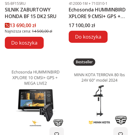
Kod produktu
Kod produktu
SIS-BF15SRU
412000-1M + 710310-1
SILNIK ZABURTOWY
Echosonda HUMMINBIRD
HONDA BF 15 DK2 SRU
XPLORE 9 CMSI+ GPS +
MEGA LIVE2
Cena promocyjna
Cena
13 690,00 zł
17 100,00 zł
Najniższa cena:
14 500,00 zł
Do koszyka
Do koszyka
Bestseller