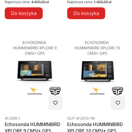
Najniższa cena:
4 490,00 zł
Najniższa cena:
1 690,00 zł
Do koszyka
Do koszyka
Kod produktu
Kod produktu
412000-1
OUT-412010-1M
Echosonda HUMMINBIRD
Echosonda HUMMINBIRD
XPLORE 9 CMSI+ GPS
XPLORE 10 CMSI+ GPS