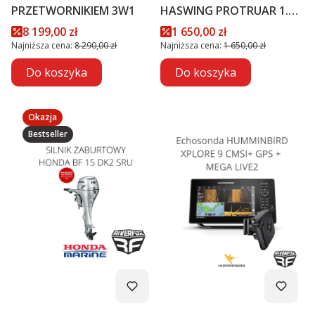
PRZETWORNIKIEM 3W1
HASWING PROTRUAR 1.0 -
12V
Cena promocyjna
Cena promocyjna
8 199,00 zł
1 650,00 zł
Najniższa cena:
8 290,00 zł
Najniższa cena:
1 650,00 zł
Do koszyka
Do koszyka
Okazja
Bestseller