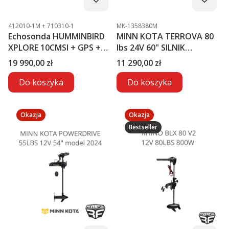
Kod produktu
Kod produktu
412010-1M + 710310-1
MK-1358380M
Echosonda HUMMINBIRD
MINN KOTA TERROVA 80
XPLORE 10CMSI + GPS +
lbs 24V 60" SILNIK
MEGA LIVE2
ELEKTRYCZNY
Cena
Cena
19 990,00 zł
11 290,00 zł
Do koszyka
Do koszyka
Okazja
Okazja
Bestseller