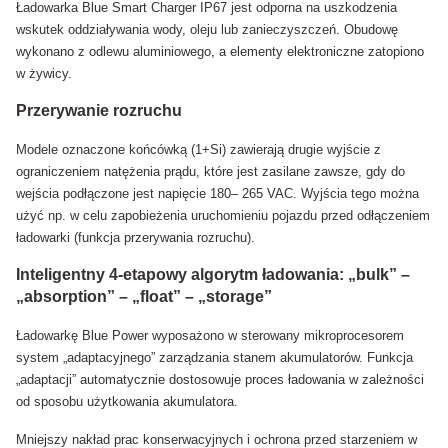
Ładowarka Blue Smart Charger IP67 jest odporna na uszkodzenia
wskutek oddziaływania wody, oleju lub zanieczyszczeń. Obudowę
wykonano z odlewu aluminiowego, a elementy elektroniczne zatopiono
w żywicy.
Przerywanie rozruchu
Modele oznaczone końcówką (1+Si) zawierają drugie wyjście z
ograniczeniem natężenia prądu, które jest zasilane zawsze, gdy do
wejścia podłączone jest napięcie 180– 265 VAC. Wyjścia tego można
użyć np. w celu zapobieżenia uruchomieniu pojazdu przed odłączeniem
ładowarki (funkcja przerywania rozruchu).
Inteligentny 4-etapowy algorytm ładowania: „bulk” –
„absorption” – „float” – „storage”
Ładowarkę Blue Power wyposażono w sterowany mikroprocesorem
system „adaptacyjnego” zarządzania stanem akumulatorów. Funkcja
„adaptacji” automatycznie dostosowuje proces ładowania w zależności
od sposobu użytkowania akumulatora.
Mniejszy nakład prac konserwacyjnych i ochrona przed starzeniem w