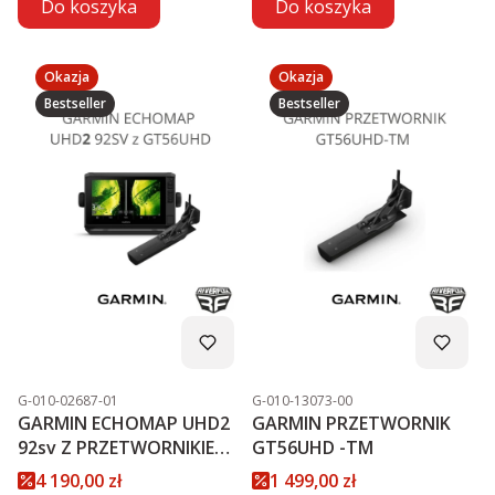
Do koszyka
Do koszyka
Okazja
Okazja
Bestseller
Bestseller
Kod produktu
Kod produktu
G-010-02687-01
G-010-13073-00
GARMIN ECHOMAP UHD2
GARMIN PRZETWORNIK
92sv Z PRZETWORNIKIEM
GT56UHD -TM
GT56UHD-TM PROMOCJA
Cena promocyjna
Cena promocyjna
4 190,00 zł
1 499,00 zł