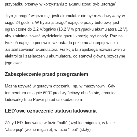
przypadku przerwy w korzystaniu z akumulatora: tryb „storage”
Tryb „storage” włącza się, jeśli akumulator nie był rozładowywany w
ciągu 24 godzin. W trybie „storage” napięcie pracy buforowej jest
ograniczone do 2,2 V/ogniwo (13,2 V w przypadku akumulatora 12 V),
aby zminimalizować wydzielanie gazu i korozję płyt anody. Raz na
tydzień napięcie ponownie wzrasta do poziomu absorpcji w celu
„ustabilizowania” akumulatora. Funkcja ta zapobiega rozwarstwieniu
elektrolitu i zasiarczeniu akumulatora, co stanowi główną przyczynę
jego awarii.
Zabezpieczenie przed przegrzaniem
Można używać w gorącym otoczeniu, np. w maszynowni. Gdy
temperatura osiągnie 60°C prąd wyjściowy obniża się, chroniąc
ładowarkę Blue Power przed uszkodzeniem.
LED'owe oznaczenie statusu ładowania
Żółty LED: ładowanie w fazie “bulk” (szybkie miganie), w fazie
“absorpcji” (wolne miganie), w fazie “float” (stały)