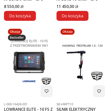
Cena
Cena
8 550,00 zł
11 450,00 zł
Do koszyka
Do koszyka
Okazja
Okazja
Bestseller
Kod produktu
Kod produktu
L-000-16438-001
SIE-HWPT10
LOWRANCE ELITE - 10 FS Z
SILNIK ELEKTRYCZNY