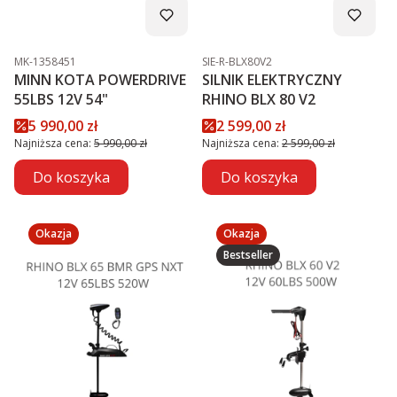
Kod produktu
Kod produktu
MK-1358451
SIE-R-BLX80V2
MINN KOTA POWERDRIVE
SILNIK ELEKTRYCZNY
55LBS 12V 54"
RHINO BLX 80 V2
Cena promocyjna
Cena promocyjna
5 990,00 zł
2 599,00 zł
Najniższa cena:
5 990,00 zł
Najniższa cena:
2 599,00 zł
Do koszyka
Do koszyka
Okazja
Okazja
Bestseller