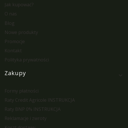
Jak kupować?
O nas
Blog
Nowe produkty
Promocje
Kontakt
Polityka prywatności
Zakupy
Formy płatności
Raty Credit Agricole INSTRUKCJA
Raty BNP 0% INSTRUKCJA
Reklamacje i zwroty
Koszt dostawy