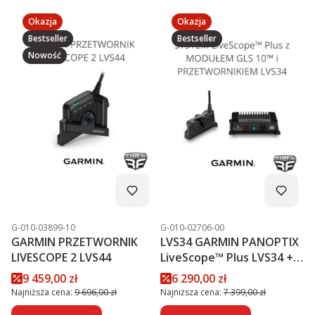
Okazja
Okazja
Bestseller
Bestseller
Nowość
Kod produktu
Kod produktu
G-010-03899-10
G-010-02706-00
GARMIN PRZETWORNIK
LVS34 GARMIN PANOPTIX
LIVESCOPE 2 LVS44
LiveScope™ Plus LVS34 +
MODUŁ GLS 10™
Cena promocyjna
Cena promocyjna
9 459,00 zł
6 290,00 zł
PROMOCJA
Najniższa cena:
9 696,00 zł
Najniższa cena:
7 399,00 zł