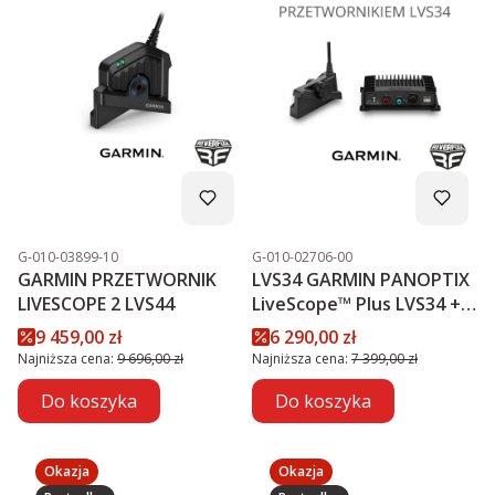
Kod produktu
Kod produktu
G-010-03899-10
G-010-02706-00
GARMIN PRZETWORNIK
LVS34 GARMIN PANOPTIX
LIVESCOPE 2 LVS44
LiveScope™ Plus LVS34 +
MODUŁ GLS 10™
Cena promocyjna
Cena promocyjna
9 459,00 zł
6 290,00 zł
PROMOCJA
Najniższa cena:
9 696,00 zł
Najniższa cena:
7 399,00 zł
Do koszyka
Do koszyka
Okazja
Okazja