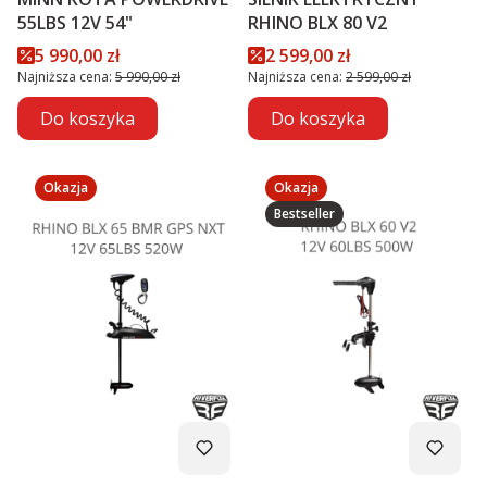
55LBS 12V 54"
RHINO BLX 80 V2
Cena promocyjna
Cena promocyjna
5 990,00 zł
2 599,00 zł
Najniższa cena:
5 990,00 zł
Najniższa cena:
2 599,00 zł
Do koszyka
Do koszyka
Okazja
Okazja
Bestseller