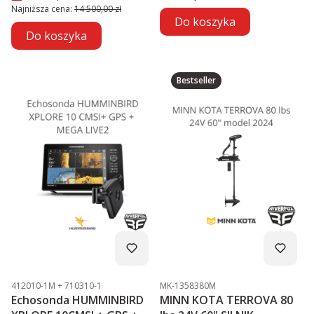
Najniższa cena:
14 500,00 zł
Do koszyka
Do koszyka
Bestseller
Kod produktu
Kod produktu
412010-1M + 710310-1
MK-1358380M
Echosonda HUMMINBIRD
MINN KOTA TERROVA 80