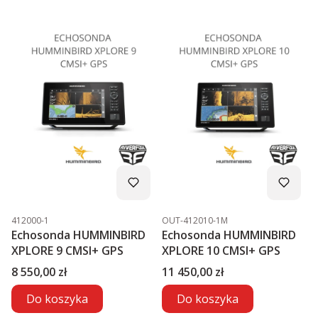
Kod produktu
Kod produktu
412000-1
OUT-412010-1M
Echosonda HUMMINBIRD
Echosonda HUMMINBIRD
XPLORE 9 CMSI+ GPS
XPLORE 10 CMSI+ GPS
Cena
Cena
8 550,00 zł
11 450,00 zł
Do koszyka
Do koszyka