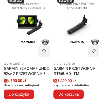
Bestseller
Bestseller
Kod produktu
Kod produktu
G-010-02687-01
G-010-13073-00
GARMIN ECHOMAP UHD2
GARMIN PRZETWORNIK
92sv Z PRZETWORNIKIEM
GT56UHD -TM
GT56UHD-TM PROMOCJA
Cena promocyjna
Cena promocyjna
4 190,00 zł
1 499,00 zł
Najniższa cena:
4 490,00 zł
Najniższa cena:
1 690,00 zł
Do koszyka
Do koszyka