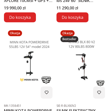
XPLORE 10CMSI + GPS +
lbs 24V 60" SILNIK
MEGA LIVE2
ELEKTRYCZNY
Cena
Cena
19 990,00 zł
11 290,00 zł
Do koszyka
Do koszyka
Okazja
Okazja
Bestseller
Kod produktu
Kod produktu
MK-1358451
SIE-R-BLX80V2
MINN KOTA POWERDRIVE
SILNIK ELEKTRYCZNY