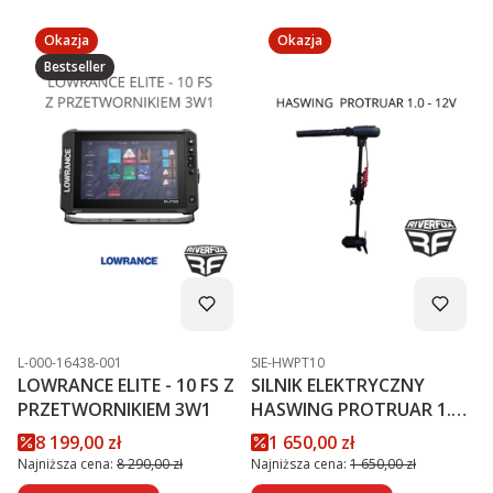
Okazja
Okazja
Bestseller
Kod produktu
Kod produktu
L-000-16438-001
SIE-HWPT10
LOWRANCE ELITE - 10 FS Z
SILNIK ELEKTRYCZNY
PRZETWORNIKIEM 3W1
HASWING PROTRUAR 1.0 -
12V
Cena promocyjna
Cena promocyjna
8 199,00 zł
1 650,00 zł
Najniższa cena:
8 290,00 zł
Najniższa cena:
1 650,00 zł