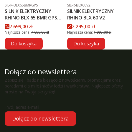
Kod produktu
Kod produktu
SIE-R-BLX65BMRGPS
SIE-R-BLX60V2
SILNIK ELEKTRYCZNY
SILNIK ELEKTRYCZNY
RHINO BLX 65 BMR GPS
RHINO BLX 60 V2
NXT
Cena promocyjna
Cena promocyjna
7 699,00 zł
2 295,00 zł
Najniższa cena:
7 699,00 zł
Najniższa cena:
1 995,00 zł
Do koszyka
Do koszyka
Dołącz do newslettera
Zapisz się i bądź na bieżąco z nowościami, promocjami oraz
poradami dla miłośników łodzi i wędkarstwa. Najlepsze oferty
prosto na Twoją skrzynkę!
Twój adres e-mail
Dołącz do newslettera