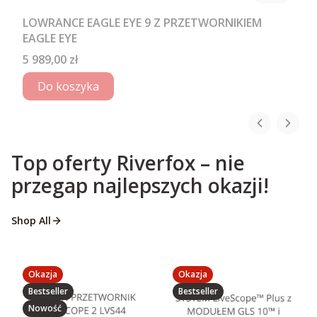
LOWRANCE EAGLE EYE 9 Z PRZETWORNIKIEM
EAGLE EYE
Cena
5 989,00 zł
Do koszyka
Top oferty Riverfox – nie
przegap najlepszych okazji!
Shop All
Okazja
Okazja
Bestseller
Bestseller
Nowość