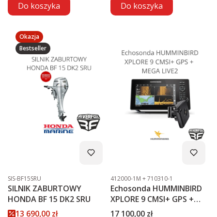
Do koszyka
Do koszyka
Okazja
Bestseller
Kod produktu
Kod produktu
SIS-BF15SRU
412000-1M + 710310-1
SILNIK ZABURTOWY
Echosonda HUMMINBIRD
HONDA BF 15 DK2 SRU
XPLORE 9 CMSI+ GPS +
MEGA LIVE2
Cena promocyjna
Cena
13 690,00 zł
17 100,00 zł