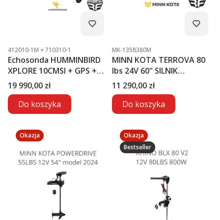
Kod produktu
Kod produktu
412010-1M + 710310-1
MK-1358380M
Echosonda HUMMINBIRD
MINN KOTA TERROVA 80
XPLORE 10CMSI + GPS +
lbs 24V 60" SILNIK
MEGA LIVE2
ELEKTRYCZNY
Cena
Cena
19 990,00 zł
11 290,00 zł
Do koszyka
Do koszyka
Okazja
Okazja
Bestseller