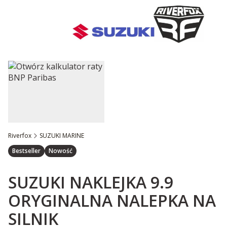
Riverfox
SUZUKI MARINE
Etykiety
Bestseller
Nowość
SUZUKI NAKLEJKA 9.9
ORYGINALNA NALEPKA NA
SILNIK