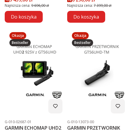
PROMOCJA
Najniższa cena:
9 696,00 zł
Najniższa cena:
7 399,00 zł
Do koszyka
Do koszyka
Okazja
Okazja
Bestseller
Bestseller
Kod produktu
Kod produktu
G-010-02687-01
G-010-13073-00
GARMIN ECHOMAP UHD2
GARMIN PRZETWORNIK