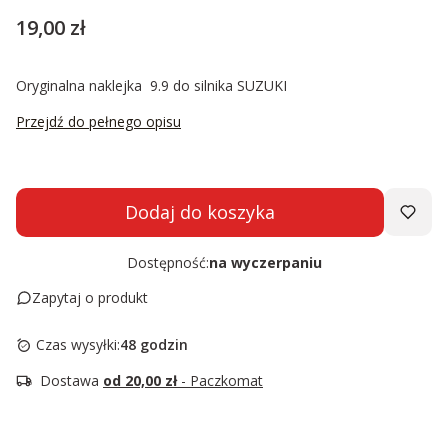
Cena
19,00 zł
Oryginalna naklejka 9.9 do silnika SUZUKI
Przejdź do pełnego opisu
Dodaj do koszyka
Dostępność:
na wyczerpaniu
Zapytaj o produkt
Czas wysyłki:
48 godzin
Dostawa
od 20,00 zł
- Paczkomat