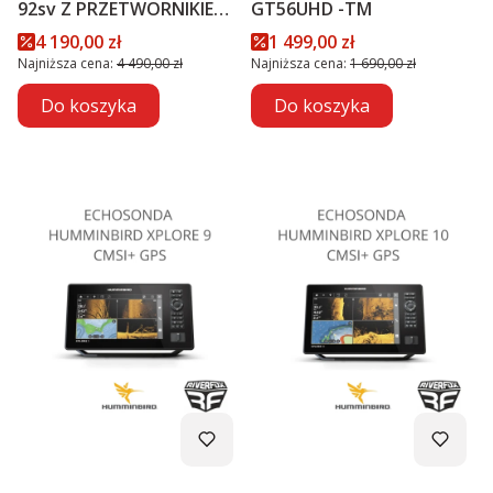
92sv Z PRZETWORNIKIEM
GT56UHD -TM
GT56UHD-TM PROMOCJA
Cena promocyjna
Cena promocyjna
4 190,00 zł
1 499,00 zł
Najniższa cena:
4 490,00 zł
Najniższa cena:
1 690,00 zł
Do koszyka
Do koszyka
Kod produktu
Kod produktu