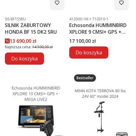
Kod produktu
Kod produktu
SIS-BF15SRU
412000-1M + 710310-1
SILNIK ZABURTOWY
Echosonda HUMMINBIRD
HONDA BF 15 DK2 SRU
XPLORE 9 CMSI+ GPS +
MEGA LIVE2
Cena promocyjna
Cena
13 690,00 zł
17 100,00 zł
Najniższa cena:
14 500,00 zł
Do koszyka
Do koszyka
Bestseller