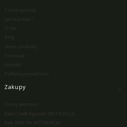
Częste pytania
Jak kupować?
O nas
Blog
Nowe produkty
Promocje
Kontakt
Polityka prywatności
Zakupy
Formy płatności
Raty Credit Agricole INSTRUKCJA
Raty BNP 0% INSTRUKCJA