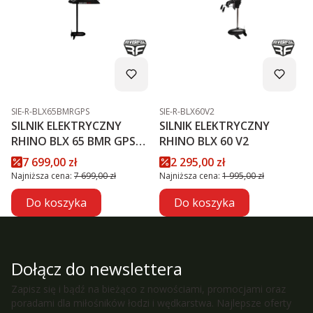
Kod produktu
Kod produktu
SIE-R-BLX65BMRGPS
SIE-R-BLX60V2
SILNIK ELEKTRYCZNY
SILNIK ELEKTRYCZNY
RHINO BLX 65 BMR GPS
RHINO BLX 60 V2
NXT
Cena promocyjna
Cena promocyjna
7 699,00 zł
2 295,00 zł
Najniższa cena:
7 699,00 zł
Najniższa cena:
1 995,00 zł
Do koszyka
Do koszyka
Dołącz do newslettera
Zapisz się i bądź na bieżąco z nowościami, promocjami oraz
poradami dla miłośników łodzi i wędkarstwa. Najlepsze oferty