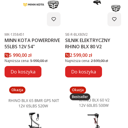
Kod produktu
Kod produktu
MK-1358451
SIE-R-BLX80V2
MINN KOTA POWERDRIVE
SILNIK ELEKTRYCZNY
55LBS 12V 54"
RHINO BLX 80 V2
Cena promocyjna
Cena promocyjna
5 990,00 zł
2 599,00 zł
Najniższa cena:
5 990,00 zł
Najniższa cena:
2 599,00 zł
Do koszyka
Do koszyka
Okazja
Okazja
Bestseller