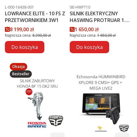
Kod produktu
Kod produktu
L-000-16438-001
SIE-HWPT10
LOWRANCE ELITE - 10 FS Z
SILNIK ELEKTRYCZNY
PRZETWORNIKIEM 3W1
HASWING PROTRUAR 1.0 -
12V
Cena promocyjna
Cena promocyjna
8 199,00 zł
1 650,00 zł
Najniższa cena:
8 290,00 zł
Najniższa cena:
1 650,00 zł
Do koszyka
Do koszyka
Okazja
Bestseller