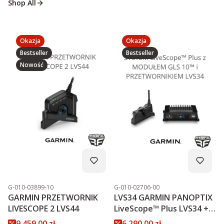
Shop All
Okazja
Okazja
Bestseller
Bestseller
Nowość
Kod produktu
Kod produktu
G-010-03899-10
G-010-02706-00
GARMIN PRZETWORNIK
LVS34 GARMIN PANOPTIX
LIVESCOPE 2 LVS44
LiveScope™ Plus LVS34 +
MODUŁ GLS 10™
Cena promocyjna
Cena promocyjna
9 459,00 zł
6 290,00 zł