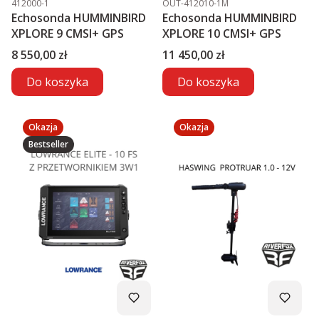
412000-1
OUT-412010-1M
Echosonda HUMMINBIRD
Echosonda HUMMINBIRD
XPLORE 9 CMSI+ GPS
XPLORE 10 CMSI+ GPS
Cena
Cena
8 550,00 zł
11 450,00 zł
Do koszyka
Do koszyka
Okazja
Okazja
Bestseller