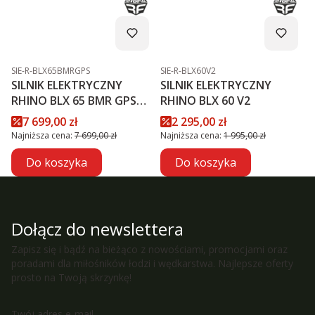
Kod produktu
Kod produktu
SIE-R-BLX65BMRGPS
SIE-R-BLX60V2
SILNIK ELEKTRYCZNY
SILNIK ELEKTRYCZNY
RHINO BLX 65 BMR GPS
RHINO BLX 60 V2
NXT
Cena promocyjna
Cena promocyjna
7 699,00 zł
2 295,00 zł
Najniższa cena:
7 699,00 zł
Najniższa cena:
1 995,00 zł
Do koszyka
Do koszyka
Dołącz do newslettera
Zapisz się i bądź na bieżąco z nowościami, promocjami oraz
poradami dla miłośników łodzi i wędkarstwa. Najlepsze oferty
prosto na Twoją skrzynkę!
Twój adres e-mail