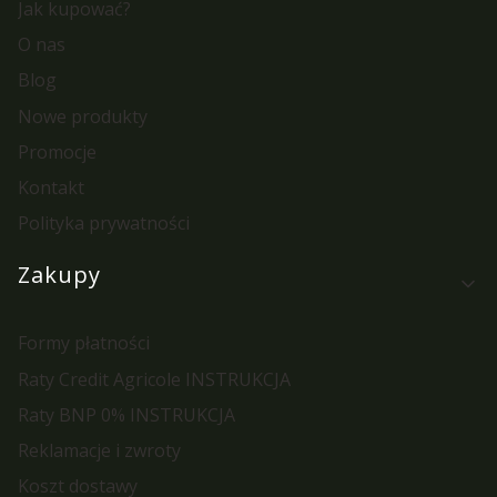
Jak kupować?
O nas
Blog
Nowe produkty
Promocje
Kontakt
Polityka prywatności
Zakupy
Formy płatności
Raty Credit Agricole INSTRUKCJA
Raty BNP 0% INSTRUKCJA
Reklamacje i zwroty
Koszt dostawy