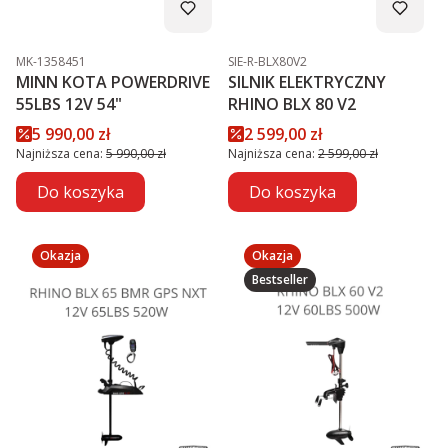
Kod produktu
Kod produktu
MK-1358451
SIE-R-BLX80V2
MINN KOTA POWERDRIVE
SILNIK ELEKTRYCZNY
55LBS 12V 54"
RHINO BLX 80 V2
Cena promocyjna
Cena promocyjna
5 990,00 zł
2 599,00 zł
Najniższa cena:
5 990,00 zł
Najniższa cena:
2 599,00 zł
Do koszyka
Do koszyka
Okazja
Okazja
Bestseller