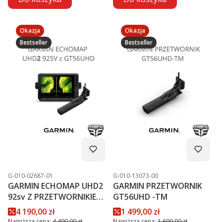
Okazja
Okazja
Bestseller
Bestseller
Kod produktu
Kod produktu
G-010-02687-01
G-010-13073-00
GARMIN ECHOMAP UHD2
GARMIN PRZETWORNIK
92sv Z PRZETWORNIKIEM
GT56UHD -TM
GT56UHD-TM PROMOCJA
Cena promocyjna
Cena promocyjna
4 190,00 zł
1 499,00 zł
Najniższa cena:
4 490,00 zł
Najniższa cena:
1 690,00 zł