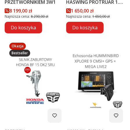
PRZETWORNIKIEM 3W1
HASWING PROTRUAR 1.0 -
12V
Cena promocyjna
Cena promocyjna
8 199,00 zł
1 650,00 zł
Najniższa cena:
8 290,00 zł
Najniższa cena:
1 650,00 zł
Do koszyka
Do koszyka
Okazja
Bestseller
Kod produktu
Kod produktu