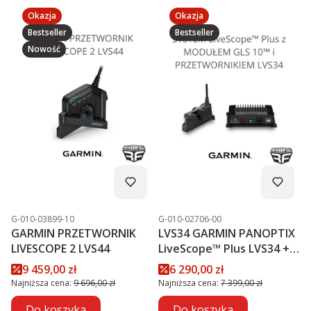
Okazja
Okazja
Bestseller
Bestseller
Nowość
Kod produktu
Kod produktu
G-010-03899-10
G-010-02706-00
GARMIN PRZETWORNIK
LVS34 GARMIN PANOPTIX
LIVESCOPE 2 LVS44
LiveScope™ Plus LVS34 +
MODUŁ GLS 10™
Cena promocyjna
Cena promocyjna
9 459,00 zł
6 290,00 zł
PROMOCJA
Najniższa cena:
9 696,00 zł
Najniższa cena:
7 399,00 zł
Do koszyka
Do koszyka