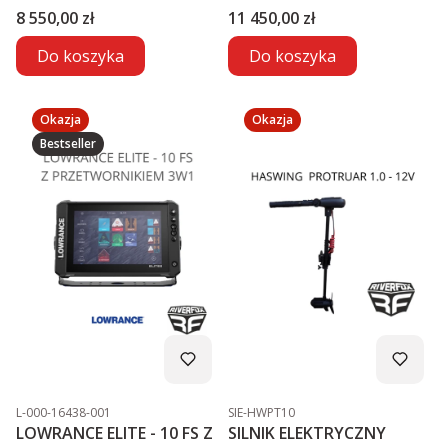
Cena
Cena
8 550,00 zł
11 450,00 zł
Do koszyka
Do koszyka
Okazja
Okazja
Bestseller
Kod produktu
Kod produktu
L-000-16438-001
SIE-HWPT10
LOWRANCE ELITE - 10 FS Z
SILNIK ELEKTRYCZNY