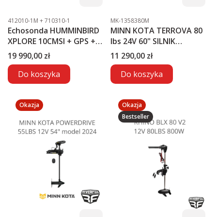
Kod produktu
Kod produktu
412010-1M + 710310-1
MK-1358380M
Echosonda HUMMINBIRD
MINN KOTA TERROVA 80
XPLORE 10CMSI + GPS +
lbs 24V 60" SILNIK
MEGA LIVE2
ELEKTRYCZNY
Cena
Cena
19 990,00 zł
11 290,00 zł
Do koszyka
Do koszyka
Okazja
Okazja
Bestseller