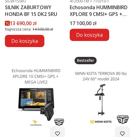
SIS-BF15SRU
412000-1M + 710310-1
SILNIK ZABURTOWY
Echosonda HUMMINBIRD
HONDA BF 15 DK2 SRU
XPLORE 9 CMSI+ GPS +
MEGA LIVE2
Cena promocyjna
Cena
13 690,00 zł
17 100,00 zł
Najniższa cena:
14 500,00 zł
Do koszyka
Do koszyka
Bestseller