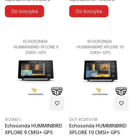
Do koszyka
Do koszyka
Kod produktu
Kod produktu
412000-1
OUT-412010-1M
Echosonda HUMMINBIRD
Echosonda HUMMINBIRD
XPLORE 9 CMSI+ GPS
XPLORE 10 CMSI+ GPS