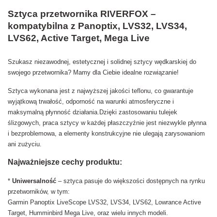
Sztyca przetwornika RIVERFOX –
kompatybilna z Panoptix, LVS32, LVS34,
LVS62, Active Target, Mega Live
Szukasz niezawodnej, estetycznej i solidnej sztycy wędkarskiej do
swojego przetwornika? Mamy dla Ciebie idealne rozwiązanie!
Sztyca wykonana jest z najwyższej jakości teflonu, co gwarantuje
wyjątkową trwałość, odporność na warunki atmosferyczne i
maksymalną płynność działania.Dzięki zastosowaniu tulejek
ślizgowych, praca sztycy w każdej płaszczyźnie jest niezwykle płynna
i bezproblemowa, a elementy konstrukcyjne nie ulegają zarysowaniom
ani zużyciu.
Najważniejsze cechy produktu:
*
Uniwersalność
– sztyca pasuje do większości dostępnych na rynku
przetworników, w tym:
Garmin Panoptix LiveScope LVS32, LVS34, LVS62, Lowrance Active
Target, Humminbird Mega Live, oraz wielu innych modeli.