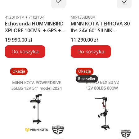
Kod produktu
Kod produktu
412010-1M + 710310-1
MK-1358380M
Echosonda HUMMINBIRD
MINN KOTA TERROVA 80
XPLORE 10CMSI + GPS +
lbs 24V 60" SILNIK
MEGA LIVE2
ELEKTRYCZNY
Cena
Cena
19 990,00 zł
11 290,00 zł
Do koszyka
Do koszyka
Okazja
Okazja
Bestseller