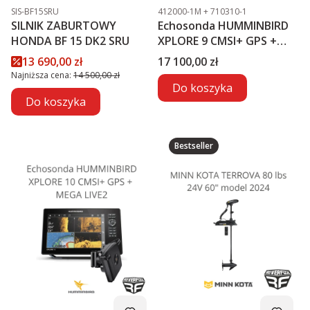
Kod produktu
Kod produktu
SIS-BF15SRU
412000-1M + 710310-1
SILNIK ZABURTOWY
Echosonda HUMMINBIRD
HONDA BF 15 DK2 SRU
XPLORE 9 CMSI+ GPS +
MEGA LIVE2
Cena promocyjna
Cena
13 690,00 zł
17 100,00 zł
Najniższa cena:
14 500,00 zł
Do koszyka
Do koszyka
Bestseller