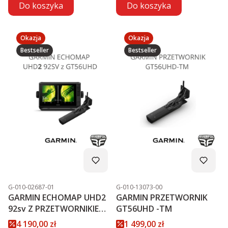
Do koszyka
Do koszyka
Okazja
Okazja
Bestseller
Bestseller
Kod produktu
Kod produktu
G-010-02687-01
G-010-13073-00
GARMIN ECHOMAP UHD2
GARMIN PRZETWORNIK
92sv Z PRZETWORNIKIEM
GT56UHD -TM
GT56UHD-TM PROMOCJA
Cena promocyjna
Cena promocyjna
4 190,00 zł
1 499,00 zł