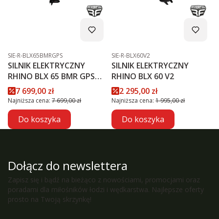
Kod produktu
Kod produktu
SIE-R-BLX65BMRGPS
SIE-R-BLX60V2
SILNIK ELEKTRYCZNY
SILNIK ELEKTRYCZNY
RHINO BLX 65 BMR GPS
RHINO BLX 60 V2
NXT
Cena promocyjna
Cena promocyjna
7 699,00 zł
2 295,00 zł
Najniższa cena:
7 699,00 zł
Najniższa cena:
1 995,00 zł
Do koszyka
Do koszyka
Dołącz do newslettera
Zapisz się i bądź na bieżąco z nowościami, promocjami oraz
poradami dla miłośników łodzi i wędkarstwa. Najlepsze oferty
prosto na Twoją skrzynkę!