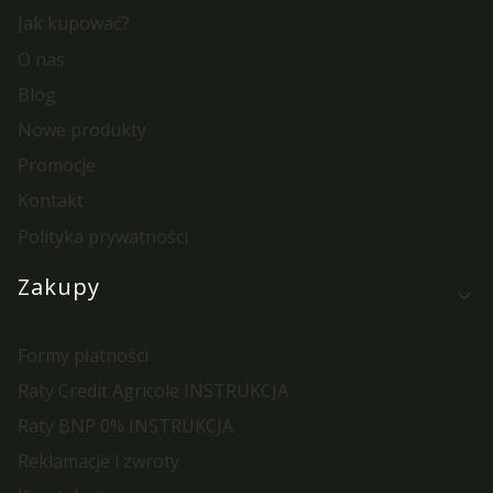
Jak kupować?
O nas
Blog
Nowe produkty
Promocje
Kontakt
Polityka prywatności
Zakupy
Formy płatności
Raty Credit Agricole INSTRUKCJA
Raty BNP 0% INSTRUKCJA
Reklamacje i zwroty