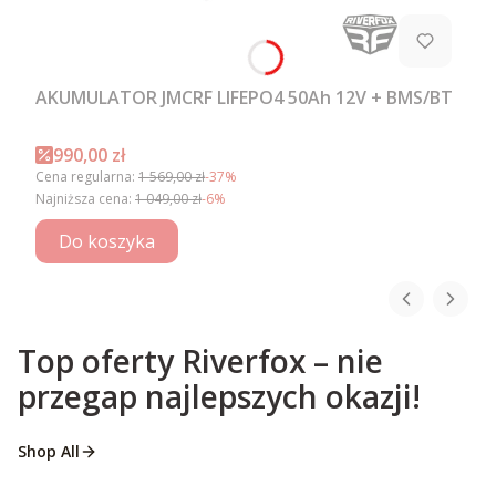
AKUMULATOR JMCRF LIFEPO4 50Ah 12V + BMS/BT
Cena promocyjna
990,00 zł
Cena regularna:
1 569,00 zł
-37%
Najniższa cena:
1 049,00 zł
-6%
Do koszyka
Top oferty Riverfox – nie
przegap najlepszych okazji!
Shop All