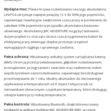
Wydajna moc:
Płaska krzywa rozładowania naszego akumulatora
LiFePO4 utrzymuje napięcie powyżej 12 V do 90% jego pojemności,
zapewniając rewelacyjne zwiększenie czasu pracy w porównaniu do
zaledwie 50% pojemności w przypadku akumulatora kwasowo-
ołowiowego. Akumulatory JMC ADVENTURE mogą być ładowane
dużym prądem co znacząco skraca czas przygotowania baterii do
efektywnej pracy eliminując zbędne przestoje urządzeń
wymagających ciągłego i sprawnego zasilania..
Pełna ochrona:
Wbudowany unikalny system zarządzania baterią
(BMS) chroni ją przed przeładowaniem, głębokim rozładowaniem,
przeciążeniem, przegrzaniem i zwarciem oraz nadmiernie niskim
współczynnikiem samorozładowania, zapewniając bezobsługowe
przechowywanie do 1 roku. Idealny akumulator do sterowanego
użytkowania w temperaturach od 0 stopni Celsjusza lub ze
sterownikami słonecznymi i czujnikami temperatury, które obsługują
odcięcie baterii przy niskiej temperaturze.
Pełna kontrola:
Wbudowany Bluetooth, dzięki któremu mamy
możliwość w aplikacji mobilnej JMC ADVENTURE BMS, w czasie