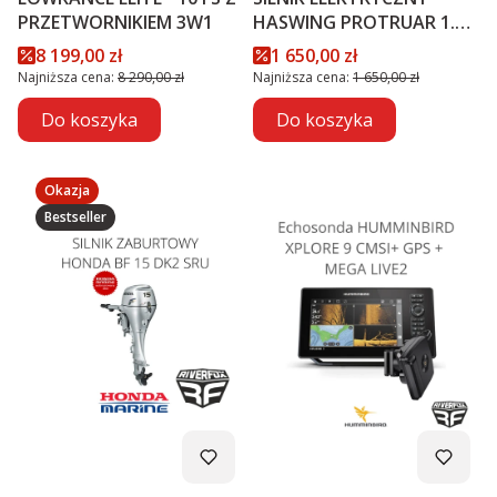
PRZETWORNIKIEM 3W1
HASWING PROTRUAR 1.0 -
12V
Cena promocyjna
Cena promocyjna
8 199,00 zł
1 650,00 zł
Najniższa cena:
8 290,00 zł
Najniższa cena:
1 650,00 zł
Do koszyka
Do koszyka
Okazja
Bestseller