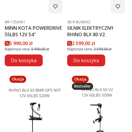
Kod produktu
Kod produktu
MK-1358451
SIE-R-BLX80V2
MINN KOTA POWERDRIVE
SILNIK ELEKTRYCZNY
55LBS 12V 54"
RHINO BLX 80 V2
Cena promocyjna
Cena promocyjna
5 990,00 zł
2 599,00 zł
Najniższa cena:
5 990,00 zł
Najniższa cena:
2 599,00 zł
Do koszyka
Do koszyka
Okazja
Okazja
Bestseller