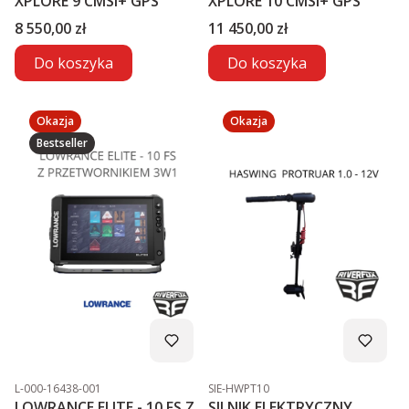
XPLORE 9 CMSI+ GPS
XPLORE 10 CMSI+ GPS
Cena
Cena
8 550,00 zł
11 450,00 zł
Do koszyka
Do koszyka
Okazja
Okazja
Bestseller
Kod produktu
Kod produktu
L-000-16438-001
SIE-HWPT10
LOWRANCE ELITE - 10 FS Z
SILNIK ELEKTRYCZNY