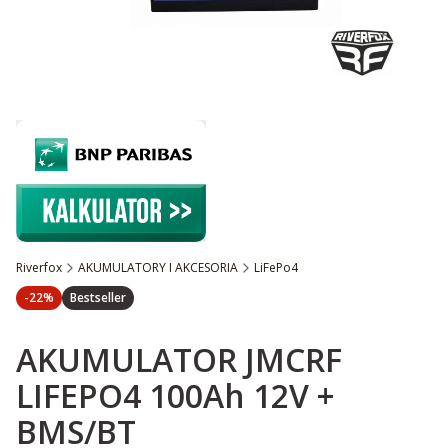
Riverfox
AKUMULATORY I AKCESORIA
LiFePo4
Etykiety
discount <
>
-22%
Bestseller
AKUMULATOR JMCRF
LIFEPO4 100Ah 12V +
BMS/BT