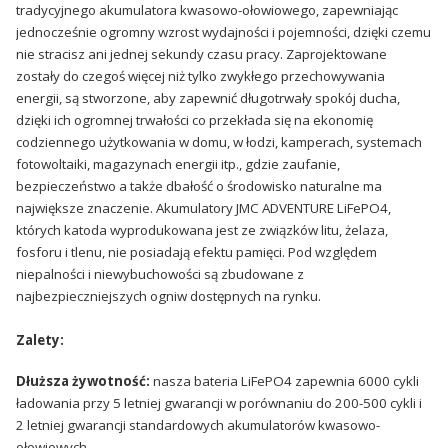
tradycyjnego akumulatora kwasowo-ołowiowego, zapewniając
jednocześnie ogromny wzrost wydajności i pojemności, dzięki czemu
nie stracisz ani jednej sekundy czasu pracy. Zaprojektowane
zostały do czegoś więcej niż tylko zwykłego przechowywania
energii, są stworzone, aby zapewnić długotrwały spokój ducha,
dzięki ich ogromnej trwałości co przekłada się na ekonomię
codziennego użytkowania w domu, w łodzi, kamperach, systemach
fotowoltaiki, magazynach energii itp., gdzie zaufanie,
bezpieczeństwo a także dbałość o środowisko naturalne ma
największe znaczenie. Akumulatory JMC ADVENTURE LiFePO4,
których katoda wyprodukowana jest ze związków litu, żelaza,
fosforu i tlenu, nie posiadają efektu pamięci. Pod względem
niepalności i niewybuchowości są zbudowane z
najbezpieczniejszych ogniw dostępnych na rynku.
Zalety:
Dłuższa żywotność:
nasza bateria LiFePO4 zapewnia 6000 cykli
ładowania przy 5 letniej gwarancji w porównaniu do 200-500 cykli i
2 letniej gwarancji standardowych akumulatorów kwasowo-
ołowiowych.