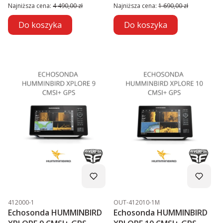
Najniższa cena:
4 490,00 zł
Najniższa cena:
1 690,00 zł
Do koszyka
Do koszyka
Kod produktu
Kod produktu
412000-1
OUT-412010-1M
Echosonda HUMMINBIRD
Echosonda HUMMINBIRD