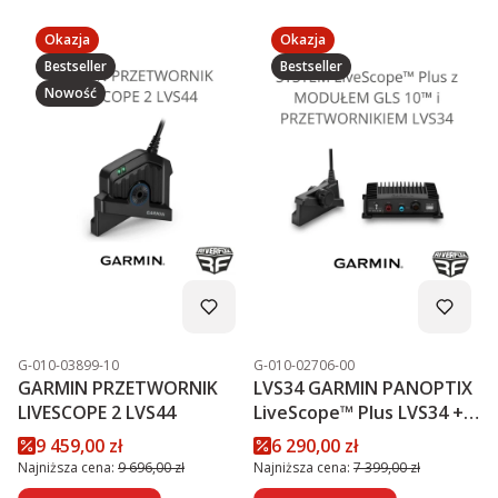
Okazja
Okazja
Bestseller
Bestseller
Nowość
Kod produktu
Kod produktu
G-010-03899-10
G-010-02706-00
GARMIN PRZETWORNIK
LVS34 GARMIN PANOPTIX
LIVESCOPE 2 LVS44
LiveScope™ Plus LVS34 +
MODUŁ GLS 10™
Cena promocyjna
Cena promocyjna
9 459,00 zł
6 290,00 zł
PROMOCJA
Najniższa cena:
9 696,00 zł
Najniższa cena:
7 399,00 zł