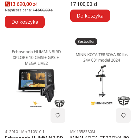
MEGA LIVE2
Cena promocyjna
Cena
13 690,00 zł
17 100,00 zł
Najniższa cena:
14 500,00 zł
Do koszyka
Do koszyka
Bestseller
Kod produktu
Kod produktu
412010-1M + 710310-1
MK-1358380M