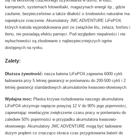
się na ekonomię codziennego użytkowania w domu, w łodzi,
kamperach, systemach fotowoltaiki, magazynach energii itp., gdzie
zaufanie, bezpieczeństwo a także dbałość o środowisko naturalne ma
największe znaczenie. Akumulatory JMC ADVENTURE LiFePO4,
których katoda wyprodukowana jest ze związków litu, żelaza, fosforu i
tlenu, nie posiadają efektu pamięci. Pod względem niepalności i nie
wybuchowości są zbudowane z najbezpieczniejszych ogniw
dostępnych na rynku.
Zalety:
Dłuższa żywotność:
nasza bateria LiFePO4 zapewnia 6000 cykli
ładowania przy 5 letniej gwarancji w porównaniu do 200-500 cykli i 2
letniej gwarancji standardowych akumulatorów kwasowo-ołowiowych.
Wydajna moc:
Płaska krzywa rozładowania naszego akumulatora
LiFePO4 utrzymuje napięcie powyżej 12 V do 90% jego pojemności,
zapewniając rewelacyjne zwiększenie czasu pracy w porównaniu do
zaledwie 50% pojemności w przypadku akumulatora kwasowo-
ołowiowego. Akumulatory JMC ADVENTURE mogą być ładowane
dużym prądem co znacząco skraca czas przygotowania baterii do