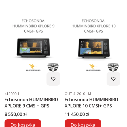
Kod produktu
Kod produktu
412000-1
OUT-412010-1M
Echosonda HUMMINBIRD
Echosonda HUMMINBIRD
XPLORE 9 CMSI+ GPS
XPLORE 10 CMSI+ GPS
Cena
Cena
8 550,00 zł
11 450,00 zł
Do koszyka
Do koszyka