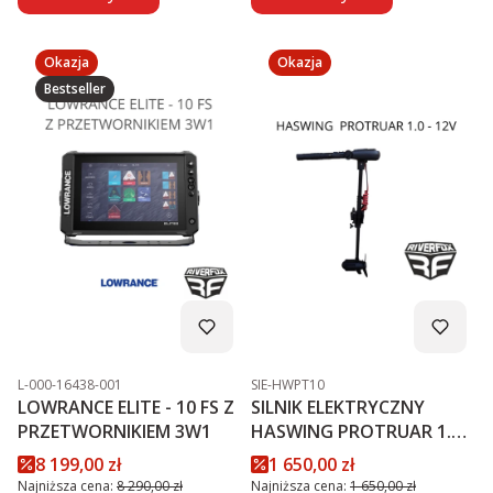
Okazja
Okazja
Bestseller
Kod produktu
Kod produktu
L-000-16438-001
SIE-HWPT10
LOWRANCE ELITE - 10 FS Z
SILNIK ELEKTRYCZNY
PRZETWORNIKIEM 3W1
HASWING PROTRUAR 1.0 -
12V
Cena promocyjna
Cena promocyjna
8 199,00 zł
1 650,00 zł
Najniższa cena:
8 290,00 zł
Najniższa cena:
1 650,00 zł