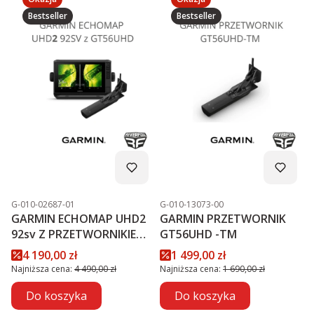
Bestseller
Bestseller
Kod produktu
Kod produktu
G-010-02687-01
G-010-13073-00
GARMIN ECHOMAP UHD2
GARMIN PRZETWORNIK
92sv Z PRZETWORNIKIEM
GT56UHD -TM
GT56UHD-TM PROMOCJA
Cena promocyjna
Cena promocyjna
4 190,00 zł
1 499,00 zł
Najniższa cena:
4 490,00 zł
Najniższa cena:
1 690,00 zł
Do koszyka
Do koszyka