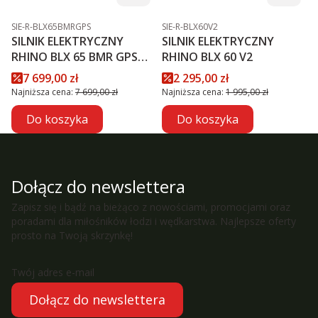
Kod produktu
Kod produktu
SIE-R-BLX65BMRGPS
SIE-R-BLX60V2
SILNIK ELEKTRYCZNY
SILNIK ELEKTRYCZNY
RHINO BLX 65 BMR GPS
RHINO BLX 60 V2
NXT
Cena promocyjna
Cena promocyjna
7 699,00 zł
2 295,00 zł
Najniższa cena:
7 699,00 zł
Najniższa cena:
1 995,00 zł
Do koszyka
Do koszyka
Dołącz do newslettera
Zapisz się i bądź na bieżąco z nowościami, promocjami oraz
poradami dla miłośników łodzi i wędkarstwa. Najlepsze oferty
prosto na Twoją skrzynkę!
Twój adres e-mail
Dołącz do newslettera