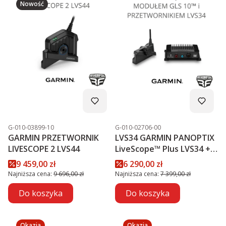
Nowość
Kod produktu
Kod produktu
G-010-03899-10
G-010-02706-00
GARMIN PRZETWORNIK
LVS34 GARMIN PANOPTIX
LIVESCOPE 2 LVS44
LiveScope™ Plus LVS34 +
MODUŁ GLS 10™
Cena promocyjna
Cena promocyjna
9 459,00 zł
6 290,00 zł
PROMOCJA
Najniższa cena:
9 696,00 zł
Najniższa cena:
7 399,00 zł
Do koszyka
Do koszyka
Okazja
Okazja