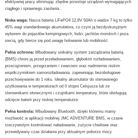
efektywnej pracy eliminując zbędne przestoje urządzeń wymagających
ciągłego i sprawnego zasilania..
Niska waga:
Nasza bateria LiFePO4 12,8V 50Ah o wadze 7 kg to tylko
45% wagi standardowego akumulatora, co czyni ją bezdyskusyjnym
wyborem do pojazdów kempingowych, łodzi, jachtów morskich i poza
siecią, gdy bierze się pod uwagę holowanie lub mobilność.
Pełna ochrona:
Wbudowany unikalny system zarządzania baterią
(BMS) chroni ją przed przeładowaniem, głębokim rozładowaniem,
przeciążeniem, przegrzaniem i zwarciem oraz nadmiernie niskim
współczynnikiem samorozładowania, zapewniając bezobsługowe
przechowywanie do 1 roku. Idealny akumulator do sterowanego
użytkowania w temperaturach od 0 stopni Celsjusza lub ze
sterownikami słonecznymi i czujnikami temperatury, które obsługują
odcięcie baterii przy niskiej temperaturze.
Pełna kontrola:
Wbudowany Bluetooth, dzięki któremu mamy
możliwość w aplikacji mobilnej JMC ADVENTURE BMS, w czasie
rzeczywistym kontrolować naładowanie, zużycie chwilowe oraz
przewidywany czas działania przy aktualnym poborze mocy.