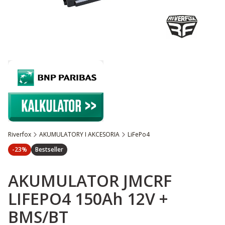
Riverfox
AKUMULATORY I AKCESORIA
LiFePo4
Etykiety
discount <
>
-23%
Bestseller
AKUMULATOR JMCRF
LIFEPO4 150Ah 12V +
BMS/BT