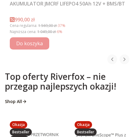
AKUMULATOR JMCRF LIFEPO4 50Ah 12V + BMS/BT
Cena promocyjna
990,00 zł
Cena regularna:
1 569,00 zł
-37%
Najniższa cena:
1 049,00 zł
-6%
Do koszyka
Top oferty Riverfox – nie
przegap najlepszych okazji!
Shop All
Okazja
Okazja
Bestseller
Bestseller