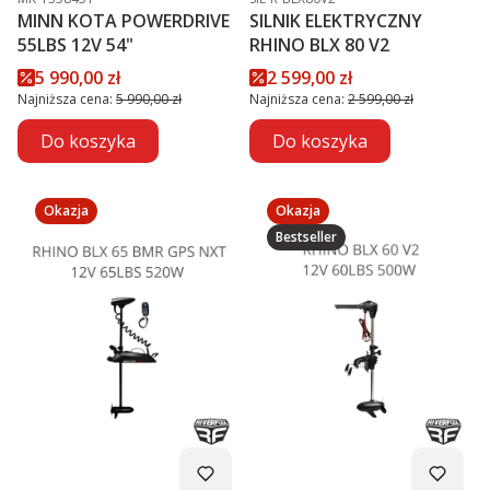
MINN KOTA POWERDRIVE
SILNIK ELEKTRYCZNY
55LBS 12V 54"
RHINO BLX 80 V2
Cena promocyjna
Cena promocyjna
5 990,00 zł
2 599,00 zł
Najniższa cena:
5 990,00 zł
Najniższa cena:
2 599,00 zł
Do koszyka
Do koszyka
Okazja
Okazja
Bestseller