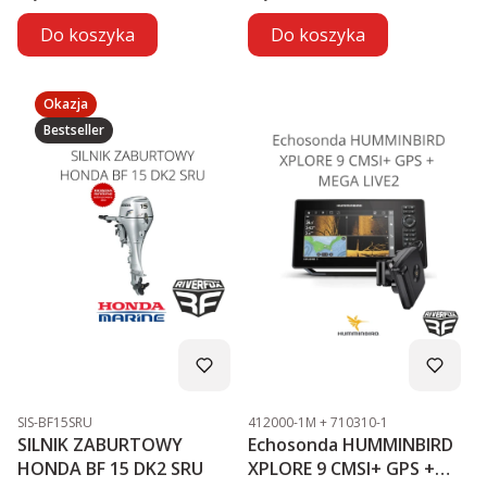
Do koszyka
Do koszyka
Okazja
Bestseller
Kod produktu
Kod produktu
SIS-BF15SRU
412000-1M + 710310-1
SILNIK ZABURTOWY
Echosonda HUMMINBIRD
HONDA BF 15 DK2 SRU
XPLORE 9 CMSI+ GPS +