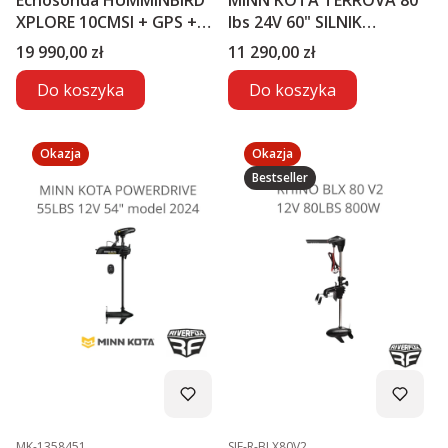
Echosonda HUMMINBIRD
MINN KOTA TERROVA 80
XPLORE 10CMSI + GPS +
lbs 24V 60" SILNIK
MEGA LIVE2
ELEKTRYCZNY
Cena
Cena
19 990,00 zł
11 290,00 zł
Do koszyka
Do koszyka
Okazja
Okazja
Bestseller
Kod produktu
Kod produktu
MK-1358451
SIE-R-BLX80V2